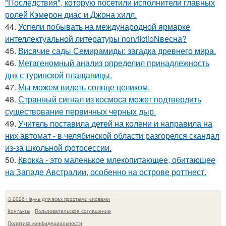
"Последствия", которую посетили исполнители главных
ролей Кэмерон диас и Джона хилл.
44.
Успели побывать на международной ярмарке
интеллектуальной литературы non/fictioNвесна?
45.
Висячие сады Семирамиды: загадка древнего мира.
46.
Метагеномный анализ определил принадлежность
днк с туринской плащаницы.
47.
Мы можем видеть солнце целиком.
48.
Странный сигнал из космоса может подтвердить
существование первичных черных дыр.
49.
Учитель поставила детей на колени и направила на
них автомат - в челябинской области разгорелся скандал
из-за школьной фотосессии.
50.
Квокка - это маленькое млекопитающее, обитающее
на Западе Австралии, особенно на острове роттнест.
© 2026 Наука для всех простыми словами
Контакты
Пользовательское соглашение
Политика конфидециальности