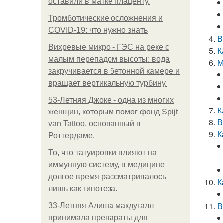
оставили в матке плаценту.
Тромботические осложнения и
COVID-19: что нужно знать
В
Вихревые микро - ГЭС на реке с
К
малым перепадом высоты: вода
М
закручивается в бетонной камере и
вращает вертикальную турбину.
53-Летняя Джоке - одна из многих
К
женщин, которым помог фонд Spijt
В
van Tattoo, основанный в
К
Роттердаме.
То, что татуировки влияют на
иммунную систему, в медицине
долгое время рассматривалось
К
лишь как гипотеза.
В
33-Летняя Алиша макдугалл
принимала препараты для