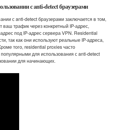
пользовании с anti-detect браузерами
ании с anti-detect браузерами заключается в том,
т ваш трафик через конкретный IP-адрес,
адрес под IP-адрес сервера VPN. Residential
и, так как они используют реальные IP-адреса,
ме того, residential proxies часто
 популярными для использования с anti-detect
ьзовании для начинающих.