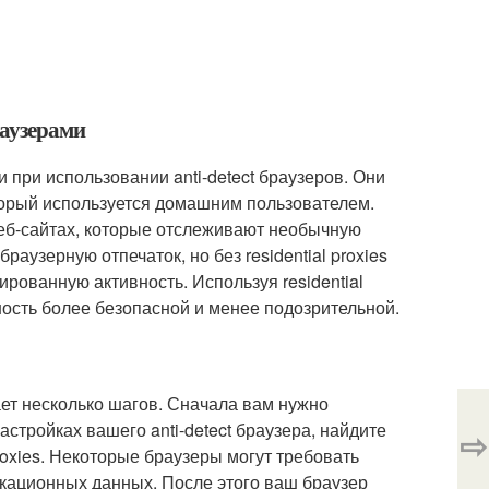
браузерами
 при использовании anti-detect браузеров. Они
оторый используется домашним пользователем.
веб-сайтах, которые отслеживают необычную
раузерную отпечаток, но без residential proxies
рованную активность. Используя residential
ность более безопасной и менее подозрительной.
чает несколько шагов. Сначала вам нужно
настройках вашего anti-detect браузера, найдите
⇨
roxies. Некоторые браузеры могут требовать
икационных данных. После этого ваш браузер