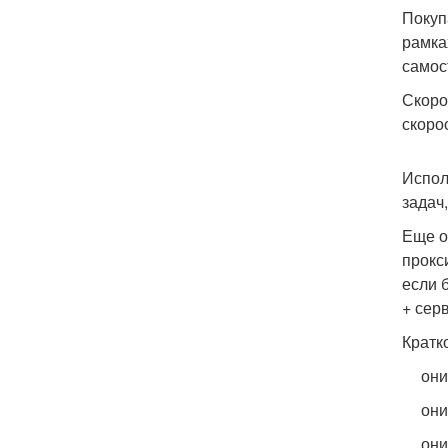
Покуп
рамка
самос
Скоро
скоро
Испол
задач
Еще о
прокс
если 
+ сер
Кратк
они
они
они