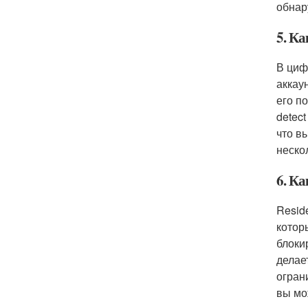
обнар
5. Ка
В циф
аккау
его п
detec
что в
неско
6. Ка
Resid
котор
блоки
делае
огран
вы мо