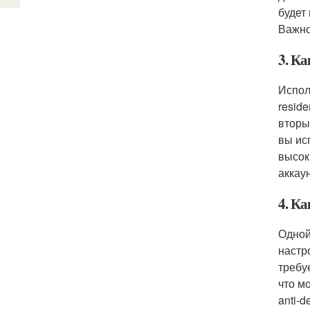
будет
Важно
3. Ка
Испол
resid
вторы
вы ис
высок
аккау
4. Ка
Одной
настр
требу
что мо
anti-