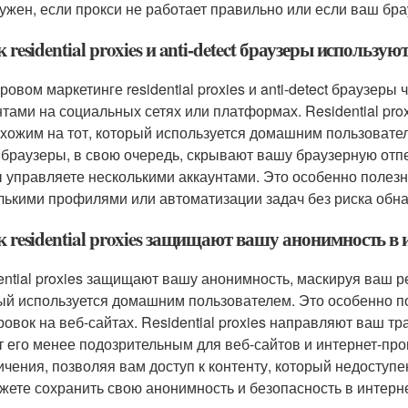
ужен, если прокси не работает правильно или если ваш бр
к residential proxies и anti-detect браузеры использ
ровом маркетинге residential proxies и anti-detect браузер
нтами на социальных сетях или платформах. Residential pro
охожим на тот, который используется домашним пользователе
t браузеры, в свою очередь, скрывают вашу браузерную отп
ы управляете несколькими аккаунтами. Это особенно полезно
лькими профилями или автоматизации задач без риска обн
к residential proxies защищают вашу анонимность в 
ential proxies защищают вашу анонимность, маскируя ваш ре
ый используется домашним пользователем. Это особенно по
ровок на веб-сайтах. Residential proxies направляют ваш т
т его менее подозрительным для веб-сайтов и интернет-про
ичения, позволяя вам доступ к контенту, который недоступен
жете сохранить свою анонимность и безопасность в интерне