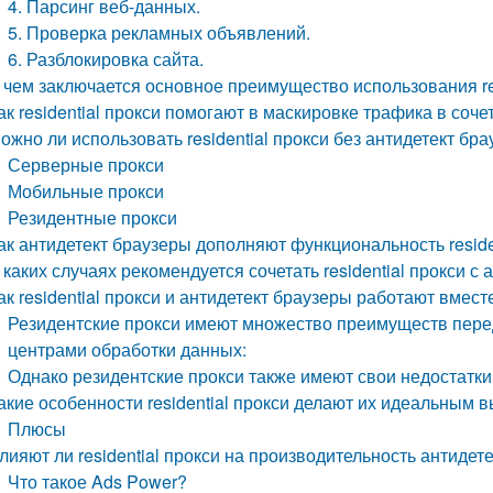
4. Парсинг веб-данных.
5. Проверка рекламных объявлений.
6. Разблокировка сайта.
 чем заключается основное преимущество использования res
ак residential прокси помогают в маскировке трафика в соч
ожно ли использовать residential прокси без антидетект бр
Серверные прокси
Мобильные прокси
Резидентные прокси
ак антидетект браузеры дополняют функциональность reside
 каких случаях рекомендуется сочетать residential прокси с
ак residential прокси и антидетект браузеры работают вмес
Резидентские прокси имеют множество преимуществ пере
центрами обработки данных:
Однако резидентские прокси также имеют свои недостатки
акие особенности residential прокси делают их идеальным 
Плюсы
лияют ли residential прокси на производительность антидет
Что такое Ads Power?