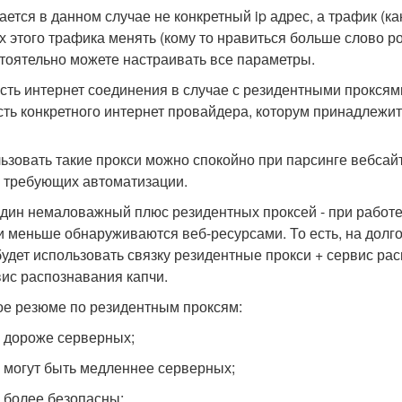
ается в данном случае не конкретный ip адрес, а трафик (как
х этого трафика менять (кому то нравиться больше слово р
тоятельно можете настраивать все параметры.
сть интернет соединения в случае с резидентными проксями
сть конкретного интернет провайдера, которум принадлежит 
ьзовать такие прокси можно спокойно при парсинге вебсайт
, требующих автоматизации.
дин немаловажный плюс резидентных проксей - при работе с
и меньше обнаруживаются веб-ресурсами. То есть, на долг
будет использовать связку резидентные прокси + сервис ра
вис распознавания капчи.
ое резюме по резидентным проксям:
 дороже серверных;
 могут быть медленнее серверных;
 более безопасны;