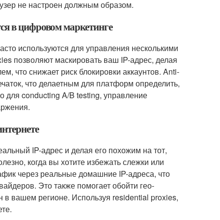
аузер не настроен должным образом.
уются в цифровом маркетинге
ы часто используются для управления несколькими
xies позволяют маскировать ваш IP-адрес, делая
м, что снижает риск блокировки аккаунтов. Anti-
ечаток, что делаетным для платформ определить,
 для conducting A/B testing, управление
аржения.
интернете
альный IP-адрес и делая его похожим на тот,
лезно, когда вы хотите избежать слежки или
рафик через реальные домашние IP-адреса, что
вайдеров. Это также помогает обойти гео-
 в вашем регионе. Используя residential proxies,
те.