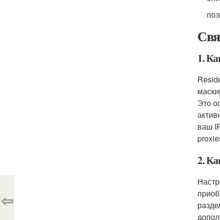
поз
Свя
1. Ка
Resid
маски
Это о
активн
ваш I
proxi
2. Ка
Настр
приобр
⇦
разде
допол