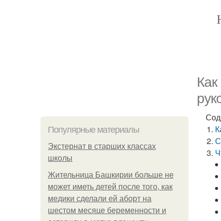
Как 
рук
Сод
К
Популярные материалы
С
Экстернат в старших классах
Ч
школы
Жительница Башкирии больше не
может иметь детей после того, как
медики сделали ей аборт на
шестом месяце беременности и