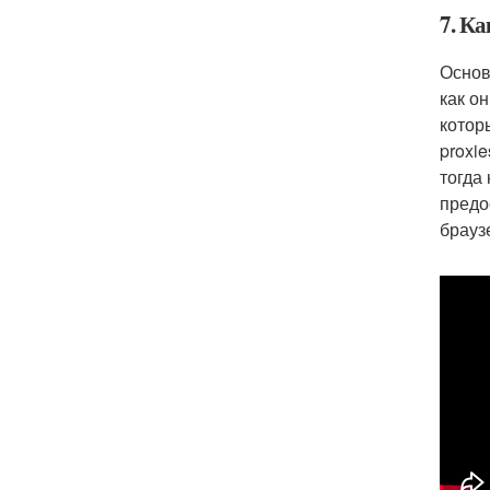
7. Ка
Основ
как о
котор
proxi
тогда
предо
брауз