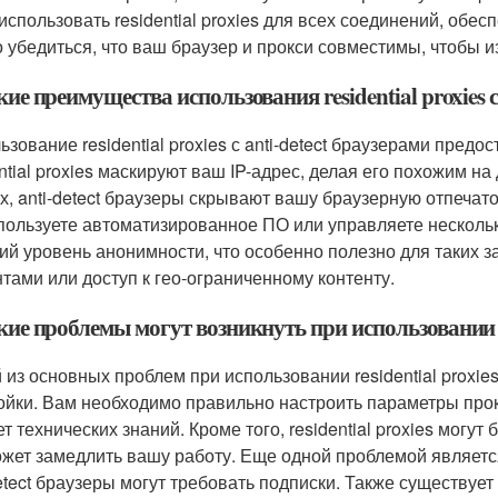
 использовать residential proxies для всех соединений, об
 убедиться, что ваш браузер и прокси совместимы, чтобы 
кие преимущества использования residential proxies с
ьзование residential proxies с anti-detect браузерами пред
ential proxies маскируют ваш IP-адрес, делая его похожим н
х, anti-detect браузеры скрывают вашу браузерную отпечато
пользуете автоматизированное ПО или управляете несколь
ий уровень анонимности, что особенно полезно для таких за
нтами или доступ к гео-ограниченному контенту.
кие проблемы могут возникнуть при использовании res
 из основных проблем при использовании residential proxies
ойки. Вам необходимо правильно настроить параметры прок
ет технических знаний. Кроме того, residential proxies мог
жет замедлить вашу работу. Еще одной проблемой является ст
detect браузеры могут требовать подписки. Также существует 