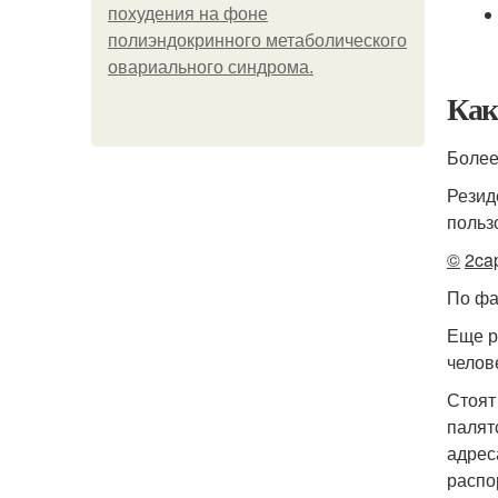
похудения на фоне
полиэндокринного метаболического
овариального синдрома.
Как 
Более
Резид
польз
©
2cap
По фа
Еще р
челове
Стоят
палят
адрес
распо