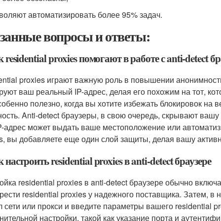
воляют автоматизировать более 95% задач.
занные вопросы и ответы:
к residential proxies помогают в работе с anti-detect 
ential proxies играют важную роль в повышении анонимности
руют ваш реальный IP-адрес, делая его похожим на тот, к
собенно полезно, когда вы хотите избежать блокировок на 
ость. Anti-detect браузеры, в свою очередь, скрывают вашу б
P-адрес может выдать ваше местоположение или автоматизи
es, вы добавляете еще один слой защиты, делая вашу актив
к настроить residential proxies в anti-detect браузере
ойка residential proxies в anti-detect браузере обычно вклю
ести residential proxies у надежного поставщика. Затем, в 
л сети или прокси и введите параметры вашего residential p
нительной настройки, такой как указание порта и аутентиф