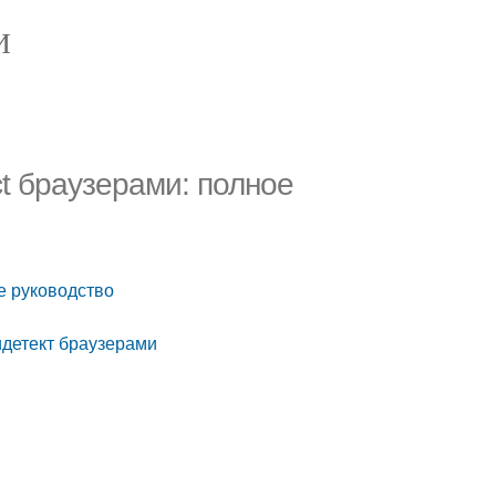
И
ect браузерами: полное
ое руководство
тидетект браузерами