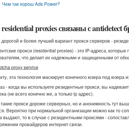
Чем так хорош Ads Power?
residential proxies связаны с antidetec
 дорогой и более лучший вариант прокси серверов - резиде
ентские прокси (residential proxies) - это IP-адреса, кот
ователям, что делает их надежными и защищенными от обн
tcha proxy service
кту, эта технология маскирует конечного юзера под юзера и
аз - когда вы используете резидентные прокси, вы надевает
ка (не всего конечно же, а только ip адрес).
 такие прокси дороже серверных, но и анонимность тут выш
ся. Вероятно при нормальной организации можно как то сопо
а выдают, то в случае с резидентными проксями - сопоставл
ряжении провайдеров интернет связи.