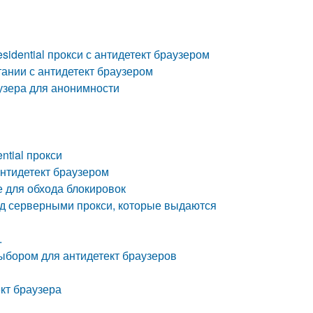
idential прокси с антидетект браузером
етании с антидетект браузером
аузера для анонимности
ntial прокси
 антидетект браузером
те для обхода блокировок
д серверными прокси, которые выдаются
.
выбором для антидетект браузеров
ект браузера