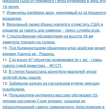
показала сына от покойного Петра Кучеренко в день его
19-летия.
7.
Инженеры изобрели дрон, невидимый из-за бешеного
вращения.
8.
Верховный лидер Ирана поклялся отомстить США и
израилю за смерть али хаменеи, - пресс-служба ксир.
9.
Стратосферная обсерватория на высоте 35 км
заметила торнадо на солнце.
10.
Под Калининградом обнаружен клад арабских монет
времен Харуна ар - Рашида.
11.
Суд изъял 97 объектов недвижимости у экс - главы
совета судей момотова, - ФССП.
12.
В степях Казахстана археологи мавзолей эпохи
золотой орды нашли.
13.
Забившую кальян на пасхальном куличе девушку
освободили.
14.
Пользователи интернета массово обсуждают 23-
летнюю россиянку Соня золоеву, называя ее
обладательницей самого гармоничного телосложения в