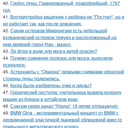
40.
Глобус луны. Гравированный, подробнейший, 1797
год.
41.
Внутриутробно кишечник у ребёнка не "Пустует", но и
не работает так, как после рождения.
42.
Среди островов Микронезии есть небольшой
вулканический островок темуен и расположенный на
нем древний город Нан - мадол.
43.
Ли фтор в воде для мозга детей опасен?
44.
Почему сомнение полезно для мозга: выяснили
психологи.
45.
Астронавты с "Ориона" первыми снимками обратной
стороны луны поделились.
46.
Когда были изобретены очки и линзы?
47.
Героический поступок: учительница вывела колонну
машин из бурана в алтайском крае.
48.
Совсем скоро канал "Наука" 15-летие отпразднует.
49.
BMW Gina - экспериментальный концепт от BMW с
неординарной эластичной тканевой облицовкой вместо
привычного металлического кузова.