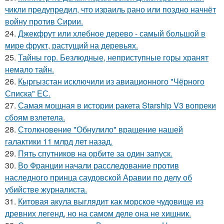
чикли предупредил, что израиль рано или поздно начнёт
войну против Сирии.
24.
Джекфрут или хлебное дерево - самый большой в
мире фрукт, растущий на деревьях.
25.
Тайны гор. Безлюдные, неприступные горы хранят
немало тайн.
26.
Кыргызстан исключили из авиационного "Чёрного
Списка" ЕС.
27.
Самая мощная в истории ракета Starship V3 вопреки
сбоям взлетела.
28.
Столкновение "Обнулило" вращение нашей
галактики 11 млрд лет назад.
29.
Пять спутников на орбите за один запуск.
30.
Во Франции начали расследование против
наследного принца саудовской Аравии по делу об
убийстве журналиста.
31.
Китовая акула выглядит как морское чудовище из
древних легенд, но на самом деле она не хищник.