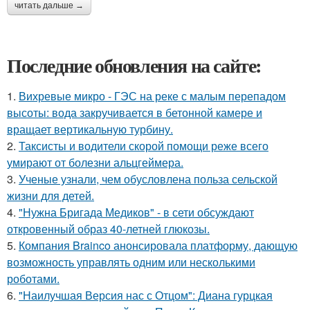
читать дальше →
Последние обновления на сайте:
1.
Вихревые микро - ГЭС на реке с малым перепадом
высоты: вода закручивается в бетонной камере и
вращает вертикальную турбину.
2.
Таксисты и водители скорой помощи реже всего
умирают от болезни альцгеймера.
3.
Ученые узнали, чем обусловлена польза сельской
жизни для детей.
4.
"Нужна Бригада Медиков" - в сети обсуждают
откровенный образ 40-летней глюкозы.
5.
Компания Brainco анонсировала платформу, дающую
возможность управлять одним или несколькими
роботами.
6.
"Наилучшая Версия нас с Отцом": Диана гурцкая