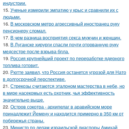
индустрии.
15.
Ученые измерили эмпатию у крыс и сравнили их с
людьми.
16.
В московском метро агрессивный иностранец руку
пенсионеру сломал.
17.
В чем разница восприятия секса мужчин и женщин.
18.
В Луганске хирурги спасли почти оторванную руку
медсестре после взрыва бпла.
19.
Россия крупнейший проект по переработке ядерного
топлива готовит.
20.
Рютте заявил, что Россия останется угрозой для Нато
в долгосрочной перспективе.
21.
Стрекозы считаются эталоном мастерства в небе, но
в мире насекомых есть охотник, чья эффективность
значительно выше.
22.
Остров сокотра - архипелаг в аравийском море
принадлежит Йемену и находится примерно в 350 км от
побережья страны.
23.
Министр по делам израильской диаспоры Амихай