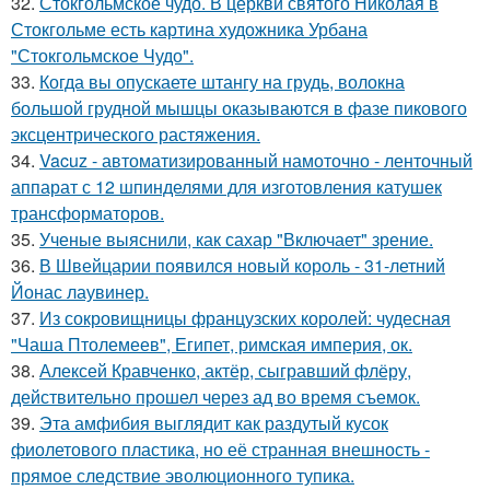
32.
Стокгольмское чудо. В церкви святого Николая в
Стокгольме есть картина художника Урбана
"Стокгольмское Чудо".
33.
Когда вы опускаете штангу на грудь, волокна
большой грудной мышцы оказываются в фазе пикового
эксцентрического растяжения.
34.
Vacuz - автоматизированный намоточно - ленточный
аппарат с 12 шпинделями для изготовления катушек
трансформаторов.
35.
Ученые выяснили, как сахар "Включает" зрение.
36.
В Швейцарии появился новый король - 31-летний
Йонас лаувинер.
37.
Из сокровищницы французских королей: чудесная
"Чаша Птолемеев", Египет, римская империя, ок.
38.
Алексей Кравченко, актёр, сыгравший флёру,
действительно прошел через ад во время съемок.
39.
Эта амфибия выглядит как раздутый кусок
фиолетового пластика, но её странная внешность -
прямое следствие эволюционного тупика.