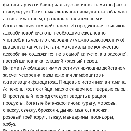
фагоцитарную и бактериальную активность макрофагов,
стимулирует Т-систему клеточного иммунитета, обладает
антиоксидантным, противовоспалительным и
бронхолитическим действием. Из продуктов-источников
аскорбиновой кислоты необходимо ежедневно
употреблять черную смородину (можно замороженную),
квашеную капусту (кстати, максимальное количество
аскорбинки содержится не в самой капусте, а в рассоле),
настой шиповника, сладкий красный перец.
Витамин А обладает иммуностимулирующим действием
за счет ускорения размножения лимфоцитов и
активизации фагоцитоза. Пищевые источники витамина
А: печень, желток яйца, масло сливочное, твердые сыры.
В простудный период следует вводить в рацион
продукты, богатые бета-каротином: курагу, морковь,
спаржу, свеклу, брокколи, дыню, манго, персики,
розовый грейпфрут, тыкву, мандарины, помидоры,
арбуз.
Витамин В2 (рибофлавин) улучшает состояние