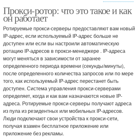
Прокси-ротор: что это такое и как
Безопасности при
Жилые прокси
он работает
использовании
Ротируемые прокси-серверы предоставляют вам новый
IP-адрес, если используемый IP-адрес больше не
доступен или если вы настроили автоматическую
Мобильные прокси
ротацию IP-адресов в прокси-менеджере . IP-адреса
могут меняться в зависимости от заранее
определенного периода времени (секунды/минуты),
после определенного количества запросов или по мере
того, как используемый IP-адрес перестанет быть
доступен. Система управления прокси-серверами
определяет, когда и как вам назначаются новые IP-
адреса. Ротируемые прокси-серверы получают адреса
из пула из резидентных или мобильных IP-адресов.
Люди подключают свои устройства к прокси-сети,
получая взамен бесплатное приложение или
приложение без рекламы.