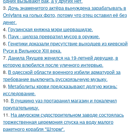
одних вызывают рак, а у других нет.
3.
Дочь знаменитого актёра вынуждена зарабатывать в
Onlyfans на голых фото, потому что отец оставил её без
денег.
4.
Грузинская княжна мэри шервашидзе.
5.
Паук - цилоза превратил мусор в оружие.
6.
Генетики доказали присутствие выходцев из киевской
Руси в Вильнюсе Xiii века.
7.
Данила Якушев женился на 19-летней девушке, в
которую влюбился после уличного интервью.
8.
В одесской области военного избили арматурой за
требование выключить русскоязычную музыку.
9.
Метаболиты крови предсказывают долгую жизнь:
исследование.
10.
В пушкино уаз протаранил магазин и покалечил
покупательницу.
11.
На амурском судостроительном заводе состоялась
торжественная церемония спуска на воду малого
ракетного корабля "Шторм".