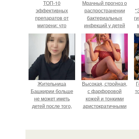
ТОП-10
Мрачный прогноз о
эффективных
распространении
"
препаратов от
бактериальных
ги
мигрени: что
инфекций у детей
выбрать для
вышел.
облегчения
приступов
Жительница
Высокая, стройная,
Г
Башкирии больше
с фарфоровой
т
не может иметь
кожей и тонкими
детей после того,
аристократичными
как медики сделали
чертами, эль
ей аборт на шестом
выглядит так, будто
месяце
сошла с полотна
беременности и
художника.