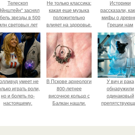
Телескоп
Не только классика:
Историки
Эйнштейн" заснял
какая еще музыка
рассказали, ка
бель звезды в 500
положительно
мифы о древн
млн световых лет
влияет на здоровье.
Греции нам
от земли.
навязало кино
олливуд умеет не
В Пскове археологи
У вич и рака
олько играть роли,
800-летнее
обнаружили
но и болеть по-
височное кольцо с
одинаковый
настоящему.
Балкан нашли.
препятствующ
лечению механи