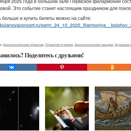
тября 2025 года в большом зале Пермской филармонии сос
овой. Это событие станет настоящим праздником для покло
ь больше и купить билеты можно на сайте:
//bulanovaconcert.ru/perm_24_10_2025_filarmoniya__bolshoy_z
и:
Археологические открытия
,
Открытия в перми
,
Археологические находки
,
Буланова 
авилось? Поделитесь с друзьями!