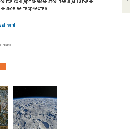
тоится концерт знаменитой певицы Татьяны
нников ее творчества.
al.html
в перми