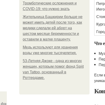
Петр
Тромботические осложнения и
Иег
COVID-19: что нужно знать
Стоя
Жительница Башкирии больше не
может иметь детей после того, как
Кург
медики сделали ей аборт на
Горо
шестом месяце беременности и
оставили в матке плаценту.
Что 
Медь используют для хранения
Муз
воды уже многие тысячелетия.
Пер
53-Летняя Джоке - одна из многих
Пер
женщин, которым помог фонд Spijt
van Tattoo, основанный в
Если 
Роттердаме.
уника
Кон
⇦