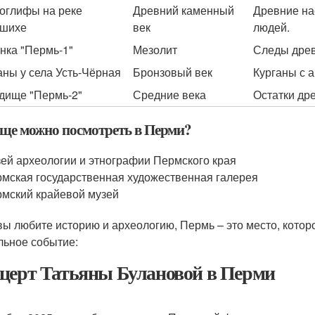
оглифы на реке
Древний каменный
Древние на
ошихе
век
людей.
нка "Пермь-1"
Мезолит
Следы древ
аны у села Усть-Чёрная
Бронзовый век
Курганы с 
дище "Пермь-2"
Средние века
Остатки др
еще можно посмотреть в Перми?
ей археологии и этнографии Пермского края
мская государственная художественная галерея
мский крайевой музей
вы любите историю и археологию, Пермь – это место, которо
льное событие:
церт Татьяны Булановой в Перми