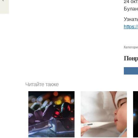
24 ок
Булан
Узнат
https:
Категори
Понр
Читайте также