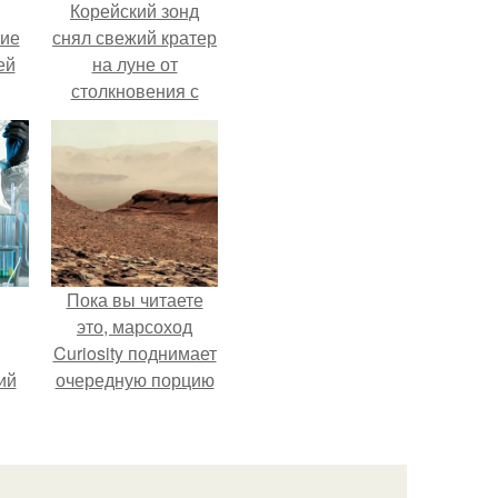
Корейский зонд
кие
снял свежий кратер
ей
на луне от
столкновения с
.
обломком Falcon 9.
Пока вы читаете
это, марсоход
Curiosity поднимает
ий
очередную порцию
зм.
красной пыли. 6.