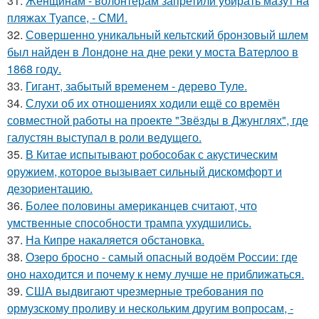
31.
Женщинам - волонтёрам запретили убирать мазут на
пляжах Туапсе, - СМИ.
32.
Совершенно уникальный кельтский бронзовый шлем
был найден в Лондоне на дне реки у моста Ватерлоо в
1868 году.
33.
Гигант, забытый временем - дерево Туле.
34.
Слухи об их отношениях ходили ещё со времён
совместной работы на проекте "Звёзды в Джунглях", где
галустян выступал в роли ведущего.
35.
В Китае испытывают робособак с акустическим
оружием, которое вызывает сильный дискомфорт и
дезориентацию.
36.
Более половины американцев считают, что
умственные способности трампа ухудшились.
37.
На Кипре накаляется обстановка.
38.
Озеро бросно - самый опасный водоём России: где
оно находится и почему к нему лучше не приближаться.
39.
США выдвигают чрезмерные требования по
ормузскому проливу и нескольким другим вопросам, -