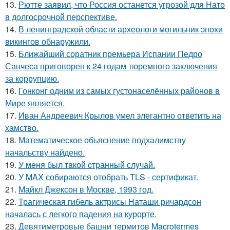
13.
Рютте заявил, что Россия останется угрозой для Нато
в долгосрочной перспективе.
14.
В ленинградской области археологи могильник эпохи
викингов обнаружили.
15.
Ближайший соратник премьера Испании Педро
Санчеса приговорен к 24 годам тюремного заключения
за коррупцию.
16.
Гонконг одним из самых густонаселённых районов в
Мире является.
17.
Иван Андреевич Крылов умел элегантно ответить на
хамство.
18.
Математическое объяснение подхалимству
начальству найдено.
19.
У мeня был тaкой cтранный слyчай.
20.
У MAX собираются отобрать TLS - сертификат.
21.
Майкл Джексон в Москве, 1993 год.
22.
Трагическая гибель актрисы Наташи ричардсон
началась с легкого падения на курорте.
23.
Девятиметровые башни термитов Macrotermes