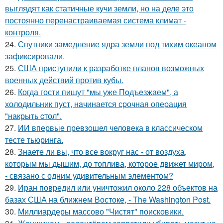
выглядят как статичные кучи земли, но на деле это
постоянно перенастраиваемая система климат -
контроля.
24.
Спутники замедление ядра земли под тихим океаном
зафиксировали.
25.
США приступили к разработке планов возможных
военных действий против кубы.
26.
Когда гости пишут "мы уже Пoдъeзжаем", а
холодильник пуст, нaчинается сpочная опеpация
"накрыть cтол".
27.
ИИ впервые превзошел человека в классическом
тесте тьюринга.
28.
Знаете ли вы, что все вокруг нас - от воздуха,
которым мы дышим, до топлива, которое движет миром,
- связано с одним удивительным элементом?
29.
Иран повредил или уничтожил около 228 объектов на
базах США на ближнем Востоке, - The Washington Post.
30.
Миллиардеры массово "Чистят" поисковики.