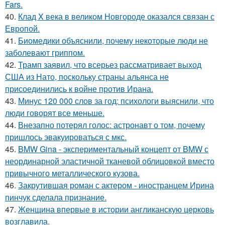
Fars.
40.
Клад X века в великом Новгороде оказался связан с
Европой.
41.
Биомедики объяснили, почему некоторые люди не
заболевают гриппом.
42.
Трамп заявил, что всерьез рассматривает выход
США из Нато, поскольку страны альянса не
присоединились к войне против Ирана.
43.
Минус 120 000 слов за год: психологи выяснили, что
люди говорят все меньше.
44.
Внезапно потерял голос: астронавт о том, почему
пришлось эвакуироваться с мкс.
45.
BMW Gina - экспериментальный концепт от BMW с
неординарной эластичной тканевой облицовкой вместо
привычного металлического кузова.
46.
Закрутившая роман с актером - иностранцем Ирина
пинчук сделала признание.
47.
Женщина впервые в истории англиканскую церковь
возглавила.