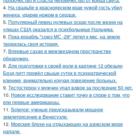
пророчество и спасла человечество от конца света.
4.
На свадьбе в красноярском крае чужой гость убил
жениха, ударив ножом в сердце.
5.
Популярный певец нулевых оскар после жизни на
улицах США оказался в психбольнице Нальчика.
6.
Пока корабль "союз МС -29" летел к мкс, на земле
творилась своя история.
7.
Впервые сахар в межзвездном пространстве
обнаружен.
8.
Для подготовки к своей роли в картине 12 обезьян
Брэд питт провёл свыше суток в психиатрической
клинике, внимательно изучая поведение больных.
9.
Тестостерон у мужчин упал вдвое за последние 50 лет.
10.
Новое исследование ставит точку в споре о том, что
ели первые американцы.
11.
Science: ученые предсказывали мощное
землетрясение в Венесуэле.
12.
Морские блохи на отдыхающих на азовском море
напали.