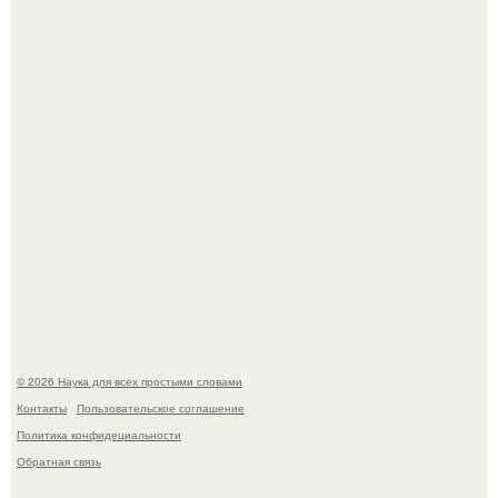
В Пскове археологи 800-летнее височное кольцо с
Балкан нашли.
Физики существование глюбола - новой формы материи
подтвердили.
© 2026 Наука для всех простыми словами
Контакты
Пользовательское соглашение
Политика конфидециальности
Обратная связь