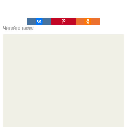
Читайте также
Светодиодная одежда будущего: ученые создали
светодиодные нитки.