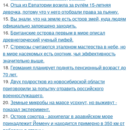
14.
Отца из Евпатории возила за рулём 15-летняя
девочка, потому что у него отобрали права за пьянку.
15.
Вы знали, что на земле есть остров змей, куда людям
официально запрещено заходить.
16.
Британские острова первым в мире описал
древнегреческий ученый пифей.
17.
Стрекозы считаются эталоном мастерства в небе, но
в мире насекомых есть охотник, чья эффективность
значительно выше.
18.
Германия планирует поднять пенсионный возраст до
70 лет.
19.
Двух подростков из новосибирской области
приговорили за попытку отравить российского
военнослужащего.
20.
Земные микробы на марсе усохнут, но выживут -
показал эксперимент.
21.
Остров сокотра - архипелаг в аравийском море
принадлежит Йемену и находится примерно в 350 км от