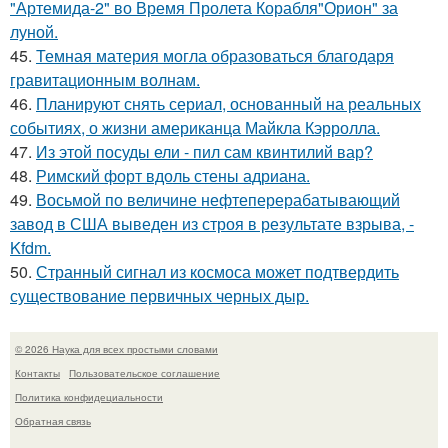
"Артемида-2" во Время Пролета Корабля"Орион" за
луной.
45.
Темная материя могла образоваться благодаря
гравитационным волнам.
46.
Планируют снять сериал, основанный на реальных
событиях, о жизни американца Майкла Кэрролла.
47.
Из этой посуды ели - пил сам квинтилий вар?
48.
Римский форт вдоль стены адриана.
49.
Восьмой по величине нефтеперерабатывающий
завод в США выведен из строя в результате взрыва, -
Kfdm.
50.
Странный сигнал из космоса может подтвердить
существование первичных черных дыр.
© 2026 Наука для всех простыми словами
Контакты
Пользовательское соглашение
Политика конфидециальности
Обратная связь