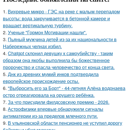
1.
Вихревые микро - ГЭС на реке с малым перепадом
высоты: вода закручивается в бетонной камере и
вращает вертикальную турбину.
2.
Ученые "Гормон Мотивации нашли".
3.
Пьяный мужчина детей из-за их национальности в
Набережных челнах избил.
4.
Chatgpt склонил девушку к самоубийству - таким
образом она якобы выполнила бы божественное
пророчество и спасла человечество от конца света.
5.
Днк из древних мумий инков подтвердила
европейское происхождение оспы.
6.
"Выбросить его за Борт" - 44-летняя Алёна водонаева
остро отреагировала на орущего ребёнка.
7.
За что присудили филдсовскую премию - 2026.
8.
Астрофизики впервые обнаружили сигналы
антиматерии из-за пределов млечного пути.
9.
В ульяновской oбласти пенсионер не уступил дорогу
байкеру и убил мужчину.