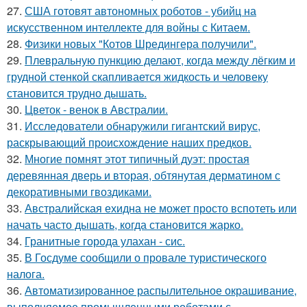
27.
США готовят автономных роботов - убийц на
искусственном интеллекте для войны с Китаем.
28.
Физики новых "Котов Шредингера получили".
29.
Плевральную пункцию делают, когда между лёгким и
грудной стенкой скапливается жидкость и человеку
становится трудно дышать.
30.
Цветок - венок в Австралии.
31.
Исследователи обнаружили гигантский вирус,
раскрывающий происхождение наших предков.
32.
Многие помнят этот типичный дуэт: простая
деревянная дверь и вторая, обтянутая дерматином с
декоративными гвоздиками.
33.
Австралийская ехидна не может просто вспотеть или
начать часто дышать, когда становится жарко.
34.
Гранитные города улахан - сис.
35.
В Госдуме сообщили о провале туристического
налога.
36.
Автоматизированное распылительное окрашивание,
выполняемое промышленными роботами с