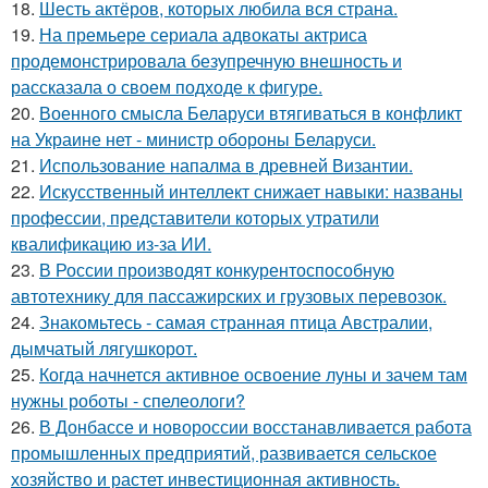
18.
Шесть актёров, которых любила вся страна.
19.
На премьере сериала адвокаты актриса
продемонстрировала безупречную внешность и
рассказала о своем подходе к фигуре.
20.
Военного смысла Беларуси втягиваться в конфликт
на Украине нет - министр обороны Беларуси.
21.
Использование напалма в древней Византии.
22.
Искусственный интеллект снижает навыки: названы
профессии, представители которых утратили
квалификацию из-за ИИ.
23.
В России производят конкурентоспособную
автотехнику для пассажирских и грузовых перевозок.
24.
Знакомьтесь - самая странная птица Австралии,
дымчатый лягушкорот.
25.
Когда начнется активное освоение луны и зачем там
нужны роботы - спелеологи?
26.
В Донбассе и новороссии восстанавливается работа
промышленных предприятий, развивается сельское
хозяйство и растет инвестиционная активность.