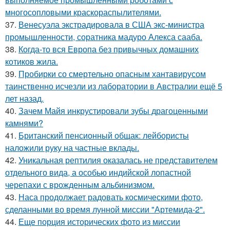
многосопловыми краскораспылителями.
37.
Венесуэла экстрадировала в США экс-министра
промышленности, соратника мадуро Алекса сааба.
38.
Когда-то вся Европа без привычных домашних
котиков жила.
39.
Пробирки со смертельно опасным хантавирусом
таинственно исчезли из лаборатории в Австралии ещё 5
лет назад.
40.
Зачем Майя инкрустировали зубы драгоценными
камнями?
41.
Британский пенсионный общак: лейбористы
наложили руку на частные вклады.
42.
Уникальная рептилия оказалась не представителем
отдельного вида, а особью индийской лопастной
черепахи с врожденным альбинизмом.
43.
Наса продолжает радовать космическими фото,
сделанными во время лунной миссии "Артемида-2".
44.
Еще порция исторических фото из миссии