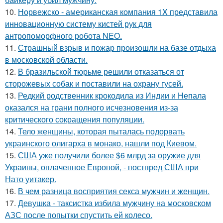
10.
Норвежско - американская компания 1X представила
инновационную систему кистей рук для
антропоморфного робота NEO.
11.
Страшный взрыв и пожар произошли на базе отдыха
в московской области.
12.
В бразильской тюрьме решили отказаться от
сторожевых собак и поставили на охрану гусей.
13.
Редкий родственник крокодила из Индии и Непала
оказался на грани полного исчезновения из-за
критического сокращения популяции.
14.
Тело женщины, которая пыталась подорвать
украинского олигарха в монако, нашли под Киевом.
15.
США уже получили более $6 млрд за оружие для
Украины, оплаченное Европой, - постпред США при
Нато уитакер.
16.
В чем разница восприятия секса мужчин и женщин.
17.
Девушка - таксистка избила мужчину на московском
АЗС после попытки спустить ей колесо.