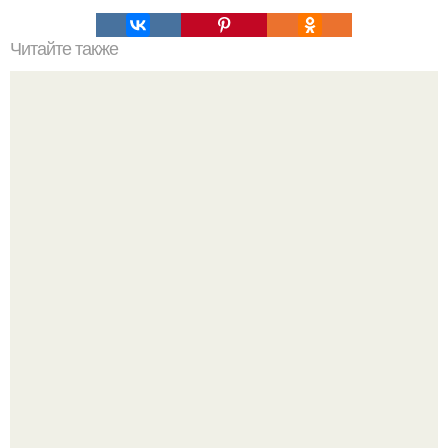
Читайте также
Сердце и алкоголь: как эти два явления взаимосвязаны
Высокая, стройная, с фарфоровой кожей и тонкими