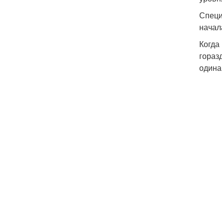
Специ
начал
Когда
гораз
одина