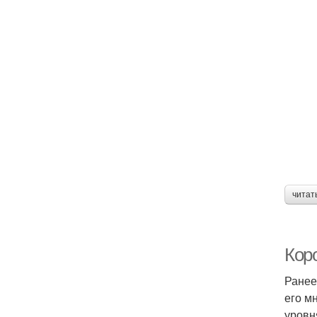
читат
Кор
Ранее
его м
уровн