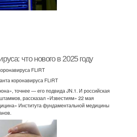
са: что нового в 2025 году
коронавируса FLiRT
анта коронавируса FLiRT
на», точнее — его подвида JN.1. И российская
 штаммов, рассказал «Известиям» 22 мая
дицина» Института фундаментальной медицины
анов.