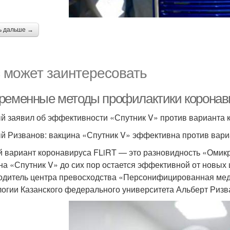
ь дальше →
 может заинтересовать
ременные методы профилактики коронавиру
й заявил об эффективности «Спутник V» против варианта 
й Ризванов: вакцина «Спутник V» эффективна против вари
 вариант коронавируса FLiRT — это разновидность «Омикро
на «Спутник V» до сих пор остается эффективной от новых
одитель центра превосходства «Персонифицированная ме
логии Казанского федерального университета Альберт Ризв