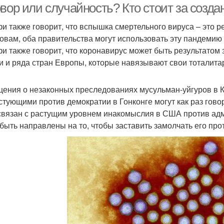
овор или случайность? Кто стоит за созд
и также говорит, что вспышка смертельного вируса – это ре
ловам, оба правительства могут использовать эту пандемию 
и также говорит, что коронавирус может быть результатом
и и ряда стран Европы, которые навязывают свои тоталит
ения о незаконных преследованиях мусульман-уйгуров в Ки
стующими против демократии в Гонконге могут как раз говор
связан с растущим уровнем инакомыслия в США против ад
 быть направлены на то, чтобы заставить замолчать его про