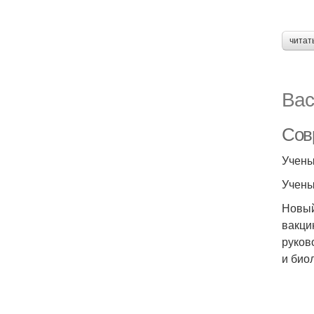
читат
Вас
Сов
Учены
Учены
Новый
вакци
руков
и био