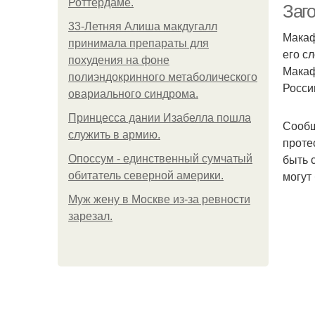
Роттердаме.
Заг
33-Летняя Алиша макдугалл
Макаф
принимала препараты для
его с
похудения на фоне
Макаф
полиэндокринного метаболического
Росси
овариального синдрома.
Принцесса дании Изабелла пошла
Сообщ
служить в армию.
проте
быть 
Опоссум - единственный сумчатый
могут
обитатель северной америки.
Mуж жену в Москве из-за ревности
зарезал.