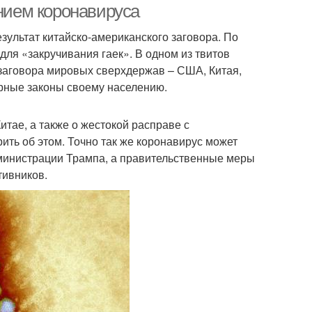
анием коронавируса
зультат китайско-американского заговора. По
для «закручивания гаек». В одном из твитов
 заговора мировых сверхдержав – США, Китая,
арные законы своему населению.
тае, а также о жестокой расправе с
ить об этом. Точно так же коронавирус может
министрации Трампа, а правительственные меры
тивников.