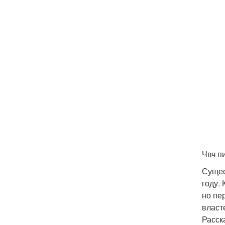
Чвч п
Сущес
году.
но пе
власт
Расск