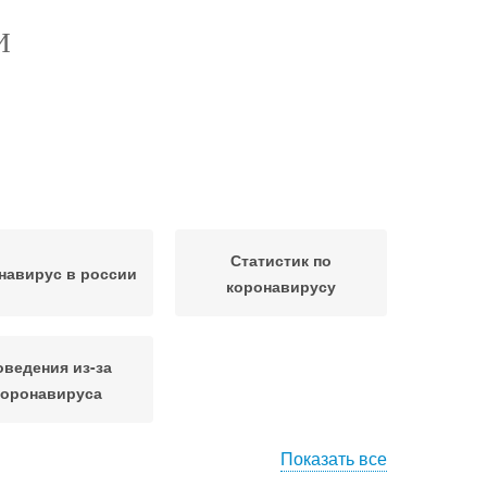
И
Статистик по
навирус в россии
коронавирусу
оведения из-за
коронавируса
Показать все