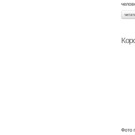
челов
читат
Кор
Фото 