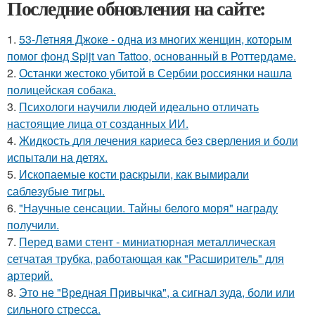
Последние обновления на сайте:
1.
53-Летняя Джоке - одна из многих женщин, которым
помог фонд Spijt van Tattoo, основанный в Роттердаме.
2.
Останки жестоко убитой в Сербии россиянки нашла
полицейская собака.
3.
Психологи научили людей идеально отличать
настоящие лица от созданных ИИ.
4.
Жидкость для лечения кариеса без сверления и боли
испытали на детях.
5.
Ископаемые кости раскрыли, как вымирали
саблезубые тигры.
6.
"Научные сенсации. Тайны белого моря" награду
получили.
7.
Перед вами стент - миниатюрная металлическая
сетчатая трубка, работающая как "Расширитель" для
артерий.
8.
Это не "Вредная Привычка", а сигнал зуда, боли или
сильного стресса.