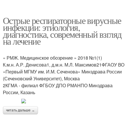
Острые респираторные вирусные
инфекции: этиология,
диагностика, современный взгляд
на лечение
« РМЖ. Медицинское обозрение » 2018 №1(1)
К.м.н. А.Р. Денисова1, д.м.н. М.Л. Максимов21ФГАОУ ВО
«Первый МГМУ им. И.М. Сеченова» Минздрава России
(Сеченовский Университет), Москва
2КГМА - филиал ФГБОУ ДПО РМАНПО Минздрава
России, Казань
читать дальше →