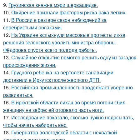
9.
Грузинская княжна мэри шервашидзе.
10.
Ожирение признали фактором риска рака легких.
11.
В России в разгаре сезон наблюдений за
серебристыми облаками.
12.
На Украине вспыхнули массовые протесты из-за
решения зеленского уволить министра обороны
Фёдорова спустя всего полгода работы.
13.
Случайное открытие помогло решить одну из загадок
происхождения жизни.
14.
Грудного ребенка на вертолёте санавиации
доставили в Иркутск после жесткого ДТП.
15.
Российская промышленность продолжает уверенно
развиваться.
16.
В иркутской области лихач во время погони сбил
женщину на зебре: ей оторвало часть ноги.
17.
Исследование показало, сколько нужно недосыпать,
чтобы начать набирать вес.
18.
Губернатор вологодской области с нехваткой
топлива в пути столкнулся.