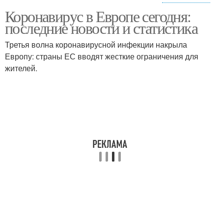
Коронавирус в Европе сегодня:
Недружественные
Страны для туризма
последние новости и статистика
страны
Третья волна коронавирусной инфекции накрыла
Европу: страны ЕС вводят жесткие ограничения для
жителей.
Страны для россии