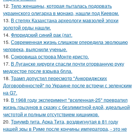
12.
Тело женщины, которая пыталась подорвать
украинского олигарха в монако, нашли под Киевом.
13.
В степях Казахстана археологи мавзолей эпохи
золотой орды нашли.
14.
Флоридский синий рак (лат.
15.
Современная жизнь слишком опередила эволюцию
человека, выяснили ученые.
16.
Сокровища острова Монте-кристо.
17.
В Луганске хирурги спасли почти оторванную руку
медсестре после взрыва бпла.
18.
Трамп допустил пересмотр "Анкориджских
Договорённостей" по Украине после встречи с зеленским
на G7.
19.
В 1968 году эксперимент "вселенная-25" превратил
жизнь грызунов в сказку с безлимитной едой, идеальной
чистотой и полным отсутствием хищников.
20.
Триумф тита. Арка Тита, воздвигнутая в 81 году
нашей эры в Риме после кончины императора, - это не