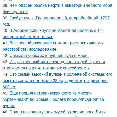
38.
Чем опасен разлив нефти в акватории черного моря
близ туапсе?
39.
Глобус луны. Гравированный, подробнейший, 1797
год.
40.
В Африке вспыхнула неизвестная болезнь с 14-
процентной смертностью.
41.
Высшее образование снижает риск психических
расстройств: исследование.
42.
Самые глубоко затонувшие суда в мире.
43.
Искусственный интеллект делает людей глупее и
отражается на их когнитивных способностях.
44.
Это самый высокий вулкан в солнечной системе: его
высота составляет около 22 км, а диаметр - примерно
600 км.
45.
Еще порция исторических фото из миссии
"Артемида-2" во Время Пролета Корабля"Орион" за
луной.
46.
Право на красоту: почему обсуждение носа Лизы