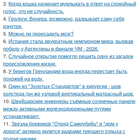
3.
Когда кошка начинает мурлыкать в ответ на спокойный
голос, это не случайность.
4.
Геологи: Венера, возможно, разрывает саму себя
изнутри.
5.
Можно ли пересадить мозг?
6.
Испания стала двукратным чемпионом мира, вырвав
победу у Аргентины в финале ЧМ - 2026.
7.
Случайное открытие помогло решить одну из загадок
происхождения жизни.
8.
У берегов Гренландии вода иногда перестает быть
похожей на воду.
9.
Один из "Золотых Стандартов" в хирургии - шов
холстеда (он же узловой вертикальный матрасный шов.
10.
Швейцарские инженеры съёмные солнечные панели
между активными железнодорожными путями
устанавливают.
11.
Звезда боевиков "Отряд Самоубийц" и "дом у
дороги" активно делится кадрами текущего отдыха с
подписчиками.