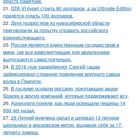
просто памятник.
21.
GTA VI будет стоить 80 долларов, а за Ultimate Edition
придётся отдать 100 долларов.
22.
Двух подростков из новосибирской области
приговорили за попытку отравить российского
военнослужащего.
23.
Россия является единственным государством в
мире, где все комплектующие для авиатехники
выпускаются самостоятельно.
24.
В 2016 году радиобиолог Сергей гащак
зафиксировал странное поведение крупного самца
волка в Припяти.
25.
В госдуме осудили россиян, покупающих акции
Spacex и других компаний, которые поддерживают всу.
26.
Археологи поняли, как люди освещали пещеры 14
000 лет назад.
27.
29-Летний мужчина лапал и целовал 13-летнюю
школьницу в московском метро, выдавая себя за 17-
летнего зумера.