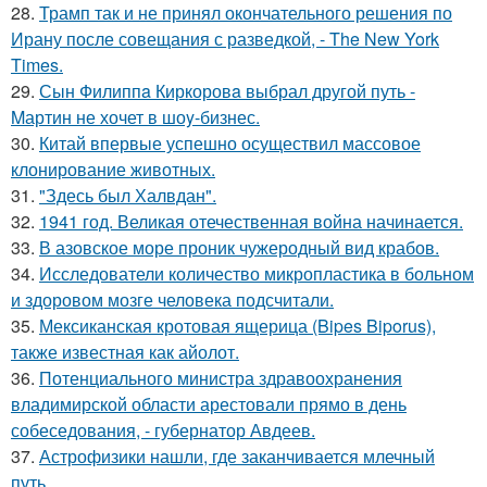
28.
Трамп так и не принял окончательного решения по
Ирану после совещания с разведкой, - The New York
Times.
29.
Сын Филиппa Киркоровa выбрал другой путь -
Mартин не хочет в шоy-бизнес.
30.
Китай впервые успешно осуществил массовое
клонирование животных.
31.
"Здесь был Халвдан".
32.
1941 год. Великая отечественная война начинается.
33.
В азовское море проник чужеродный вид крабов.
34.
Исследователи количество микропластика в больном
и здоровом мозге человека подсчитали.
35.
Мексиканская кротовая ящерица (Bipes Biporus),
также известная как айолот.
36.
Потенциального министра здравоохранения
владимирской области арестовали прямо в день
собеседования, - губернатор Авдеев.
37.
Астрофизики нашли, где заканчивается млечный
путь.