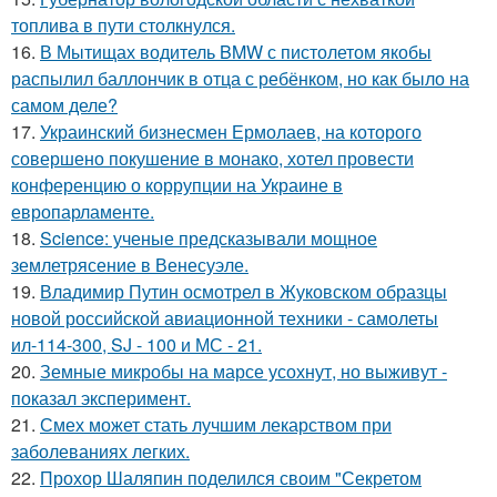
топлива в пути столкнулся.
16.
В Мытищах водитель BMW с пистолетом якобы
распылил баллончик в отца с ребёнком, но как было на
самом деле?
17.
Украинский бизнесмен Ермолаев, на которого
совершено покушение в монако, хотел провести
конференцию о коррупции на Украине в
европарламенте.
18.
Science: ученые предсказывали мощное
землетрясение в Венесуэле.
19.
Владимир Путин осмотрел в Жуковском образцы
новой российской авиационной техники - самолеты
ил-114-300, SJ - 100 и МС - 21.
20.
Земные микробы на марсе усохнут, но выживут -
показал эксперимент.
21.
Смех может стать лучшим лекарством при
заболеваниях легких.
22.
Прохор Шаляпин поделился своим "Секретом