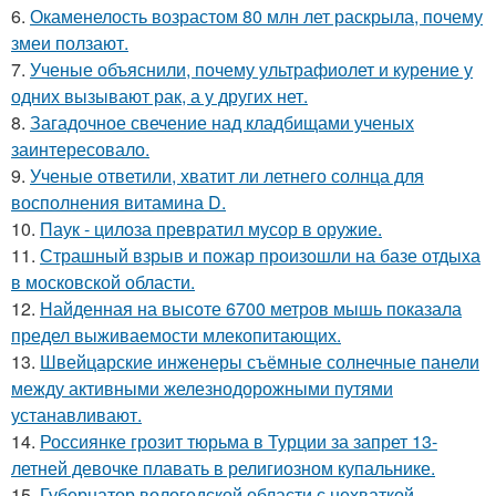
6.
Окаменелость возрастом 80 млн лет раскрыла, почему
змеи ползают.
7.
Ученые объяснили, почему ультрафиолет и курение у
одних вызывают рак, а у других нет.
8.
Загадочное свечение над кладбищами ученых
заинтересовало.
9.
Ученые ответили, хватит ли летнего солнца для
восполнения витамина D.
10.
Паук - цилоза превратил мусор в оружие.
11.
Страшный взрыв и пожар произошли на базе отдыха
в московской области.
12.
Найденная на высоте 6700 метров мышь показала
предел выживаемости млекопитающих.
13.
Швейцарские инженеры съёмные солнечные панели
между активными железнодорожными путями
устанавливают.
14.
Россиянке грозит тюрьма в Турции за запрет 13-
летней девочке плавать в религиозном купальнике.
15.
Губернатор вологодской области с нехваткой