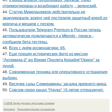
отремонтирован и возобновит работу, - зеленский.
44.
Статую Микеланджело действительно не
эвакуировали: вокруг неё построили защитный короб из
кирпича и мешков с песком.
45.
Пользователи Telegram Premium в России теперь
автоматически подключаются к Mtproto - прокси -
сообщили бета-тестеры.
46.
Всех с днём космонавтики. 65.
47.
Еще порция исторических фото из миссии
"Артемида-2" во Время Пролета Корабля"Орион" за
луной.
48.
Современная техника для оперативного устранения
выбоин.
49.
Висячие сады Семирамиды: загадка древнего мира.
50.
Совсем скоро канал "Наука" 15-летие отпразднует.
© 2026 Наука для всех простыми словами
Контакты
Пользовательское соглашение