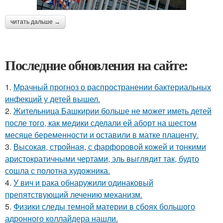
читать дальше →
Последние обновления на сайте:
1.
Мрачный прогноз о распространении бактериальных
инфекций у детей вышел.
2.
Жительница Башкирии больше не может иметь детей
после того, как медики сделали ей аборт на шестом
месяце беременности и оставили в матке плаценту.
3.
Высокая, стройная, с фарфоровой кожей и тонкими
аристократичными чертами, эль выглядит так, будто
сошла с полотна художника.
4.
У вич и рака обнаружили одинаковый
препятствующий лечению механизм.
5.
Физики следы темной материи в сбоях большого
адронного коллайдера нашли.