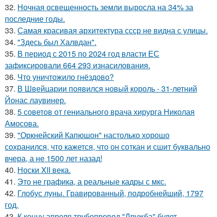
32.
Ночная освещенность земли выросла на 34% за
последние годы.
33.
Самая красивая архитектура ссср не видна с улицы.
34.
"Здесь был Халвдан".
35.
В период с 2015 по 2024 год власти ЕС
зафиксировали 664 293 изнасилования.
36.
Что уничтожило гнёздово?
37.
В Швейцарии появился новый король - 31-летний
Йонас лаувинер.
38.
5 советов от гениального врача хирурга Николая
Амосова.
39.
"Оркнейский Капюшон" настолько хорошо
сохранился, что кажется, что он соткан и сшит буквально
вчера, а не 1500 лет назад!
40.
Носки XII века.
41.
Это не графика, а реальные кадры с мкс.
42.
Глобус луны. Гравированный, подробнейший, 1797
год.
43.
К концу апреля трубопровод "Дружба" будет