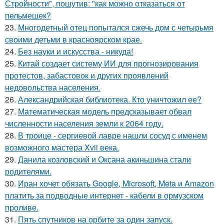
Стройности", пошутив: "как можно отказаться от
пельмешек?
23.
Многодетный отец попытался сжечь дом с четырьмя
своими детьми в красноярском крае.
24.
Без науки и искусства - никуда!
25.
Китай создает систему ИИ для прогнозирования
протестов, забастовок и других проявлений
недовольства населения.
26.
Александрийская библиотека. Кто уничтожил ее?
27.
Математическая модель предсказывает обвал
численности населения земли к 2064 году.
28.
В троице - сергиевой лавре нашли сосуд с именем
возможного мастера Xvii века.
29.
Данила козловский и Оксана акиньшина стали
родителями.
30.
Иран хочет обязать Google, Microsoft, Meta и Amazon
платить за подводные интернет - кабели в ормузском
проливе.
31.
Пять спутников на орбите за один запуск.