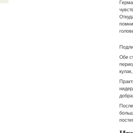
Герма
чувст
Откуд
помни
голов
Подли
Обе с
перио
кулак
Практ
нидер
добра
После
больш
посте
Ита