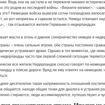
нии. Ведь они не застали и не пережили никаких историческ
во это родом из последней войны. «Верните велики!», - сар
а это? Немецкие войска вывезли сотни голландских велосип
т, но вот неприязнь и сарказм остался. Немцы отвечают 
ы», - так отзываются жители Германии о нидерландцах.
вает масла в огонь и давнее соперничество немцев и ниде
траны – очень сильные игроки, обе страны постоянно сража
дически устраивают драки. Однако в тех моментах, где нем
, нидерландцы часто при первой сложной ситуации теряются
ически все жители Нидерландов сносно говорят по-немецки.
ландцу в поиске дороги. Вряд ли ему ответят на немецком, н
ться.
днее десятилетие такая напряженность отношений постепе
е общается, находя общие точки для диалога и устраняя ра
пенно стираются, люди ассимилируются, путешествуют и ч
лия дружественная страна. Италия не д