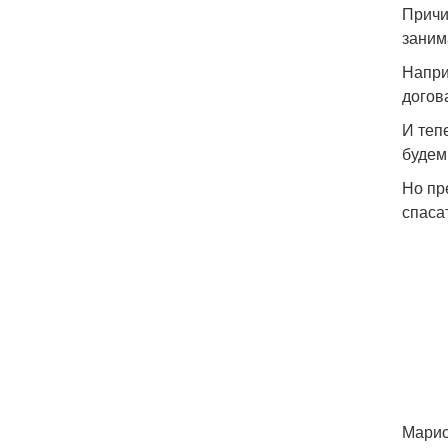
Причи
заним
Напри
догов
И теп
будем
Но пр
спаса
Марио