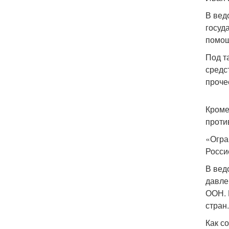
В вед
госуд
помощ
Под т
средс
проче
Кроме
проти
«Огра
Росси
В вед
давле
ООН. 
стран.
Как с