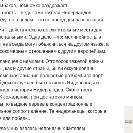
рыбаков, немножко раздражает
антность – ведь сами жители Нидерландов
, но в целом - это не повод для разногласий.
и – действительно восхитительные места для
иональными. Одно дело – прямолинейность, а
 не всегда могут объясниться на другом языке, а
ысокомерным отношением к другим европейцам.
андцев с немцами. Отголосок тяжелой войны
ы, как и другие страны, были оккупированы
 Немецкая авиация полностью разбомбила порт
ий дом вынужден был покинуть Нидерланды и
риод в истории Нидерландов. Около трети
К сожалению, при достаточно мягком
ы по выдаче евреев в концентрационные
ильное сопротивление. Те нидерландцы, которые
е для победы.
⇨
а у них взялась неприязнь к жителям