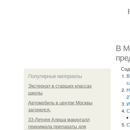
В М
пре
Сод
В
Популярные материалы
с
Экстернат в старших классах
Н
школы
2
Автомобиль в центре Москвы
И
загорелся.
С
33-Летняя Алиша макдугалл
С
принимала препараты для