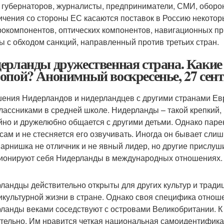
 губернаторов, журналисты, предприниматели, СМИ, оборо
ичения со стороны ЕС касаются поставок в Россию некотор
рокомпонентов, оптических компонентов, навигационных пр
ы с обходом санкций, направленный против третьих стран.
ерланды дружественная страна. Какие
опой? Анонимный воскресенье, 27 сентя
ения Нидерландов и нидерландцев с другими странами Ев
лассниками в средней школе. Нидерланды – такой крепкий,
йно и дружелюбно общается с другими детьми. Однако паре
сам и не стесняется его озвучивать. Иногда он бывает слиш
арнишка не отличник и не явный лидер, но другие прислуш
ионируют себя Нидерланды в международных отношениях.
ландцы действительно открыты для других культур и традиц
икультурной жизни в стране. Однако своя специфика отноше
ланды веками соседствуют с островами Великобритании. К
тельно. Им нравится четкая национальная самоидентифика