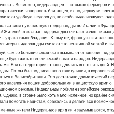
ичность. Возможно, нидерландцев – потомков фермеров и 
ократическая чопорность британцев, их подчеркнутая элег
очитают удобную, недорогую, не особо выделяющуюся одежду
вольствием путешествуют нидерландцы по Италии и Франци
а! Жителей этих стран нидерландцы считают излишне эмоц
е – утрата самообладания. К тому же, французы и итальянцы
испикеры нидерландцы считают это негативной чертой и в
уй, самые большие сложности вызывают отношения нидерл
 еще будет жить в генетической памяти народов. Нидерланд
тами. Бои на территории страны длились всего пять дней.
рдам. Потом был подписан акт о капитуляции, а королевск
аться в Великобритании. Это достаточно драматический пе
ого населения пошли добровольцами в нацистскую армию. 
ационном режиме, Нидерланды побили европейские рекорд
я. Однако, в стране было хоть малочисленное, но крайне с
лали помогать нацистам, сражались и делали все возможно
менные жители Нидерландов вряд ли и задумываются, откуд