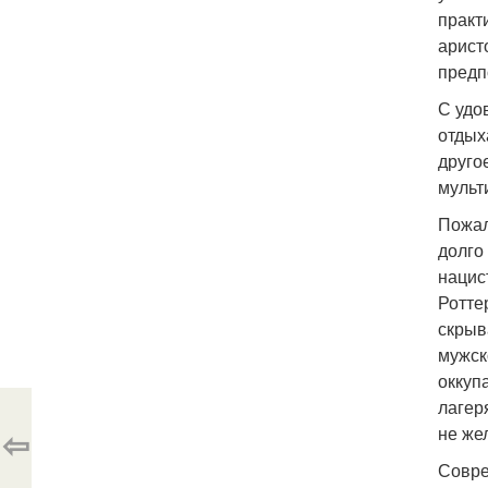
практ
арист
предп
С удо
отдых
друго
мульт
Пожал
долго
нацис
Ротте
скрыв
мужск
оккуп
лагер
⇦
не же
Совре