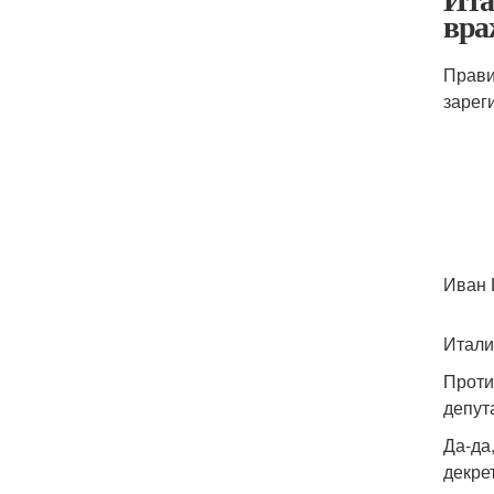
вра
Прави
зарег
Иван
Итали
Проти
депут
Да-да
декре