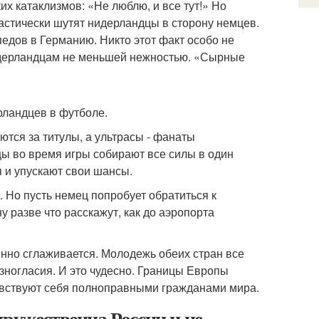
их катаклизмов: «Не люблю, и все тут!» Но
кастически шутят нидерландцы в сторону немцев.
едов в Германию. Никто этот факт особо не
нидерландцам не меньшей нежностью. «Сырные
рландцев в футболе.
ются за титулы, а ультрасы - фанаты
цы во время игры собирают все силы в один
 и упускают свои шансы.
 Но пусть немец попробует обратиться к
у разве что расскажут, как до аэропорта
нно сглаживается. Молодежь обеих стран все
зногласия. И это чудесно. Границы Европы
увствуют себя полноправными гражданами мира.
ружественна России и не