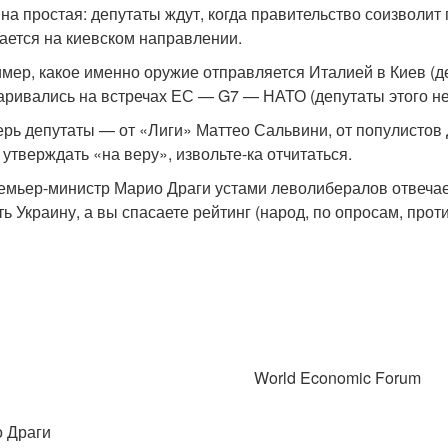
на простая: депутаты ждут, когда правительство соизволит
ается на киевском направлении.
мер, какое именно оружие отправляется Италией в Киев (де
аривались на встречах ЕС — G7 — НАТО (депутаты этого не
ерь депутаты — от «Лиги» Маттео Сальвини, от популистов
 утверждать «на веру», извольте-ка отчитаться.
емьер-министр Марио Драги устами леволибералов отвечает
ть Украину, а вы спасаете рейтинг (народ, по опросам, проти
World Economic Forum
 Драги