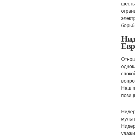
шесть
огран
элект
борьб
Нид
Евр
Отнош
однок
споко
вопро
Наш п
позиц
Нидер
мульт
Нидер
уважи