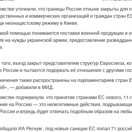
омстве уточнили, что границы России отныне закрыты для 
арственных и коммерческих организаций и граждан стран Е
и неонацистскому режиму в Киеве.
акой помощью понимаются поставки военной продукции и о
тв на нужды украинской армии, предоставление разведданны
е.
 того, въезд закрыт представителям структур Евросоюза, к
в России и пытаются подорвать её отношения с другими го
ничения также распространены на парламентариев стран 
ей», — добавили в МИД.
омстве подчеркнули, что принятие странами ЕС нового, 11-г
ние на Россию — это нелегитимные действия, подрывающ
Россия и впредь будет отвечать подобным образом на люб
ообщало ИА Регнум , под новые санкции ЕС попал 71 россий