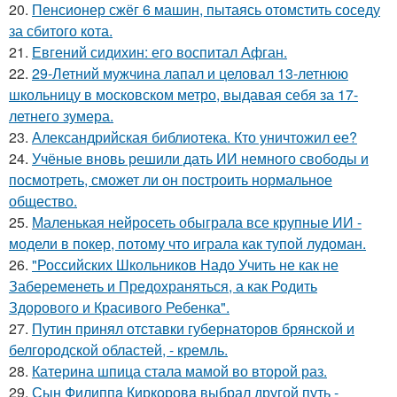
20.
Пенсионер сжёг 6 машин, пытаясь отомстить соседу
за сбитого кота.
21.
Евгений сидихин: его воспитал Афган.
22.
29-Летний мужчина лапал и целовал 13-летнюю
школьницу в московском метро, выдавая себя за 17-
летнего зумера.
23.
Александрийская библиотека. Кто уничтожил ее?
24.
Учёные вновь решили дать ИИ немного свободы и
посмотреть, сможет ли он построить нормальное
общество.
25.
Маленькая нейросеть обыграла все крупные ИИ -
модели в покер, потому что играла как тупой лудоман.
26.
"Российских Школьников Надо Учить не как не
Забеременеть и Предохраняться, а как Родить
Здорового и Красивого Ребенка".
27.
Путин принял отставки губернаторов брянской и
белгородской областей, - кремль.
28.
Катерина шпица стала мамой во второй раз.
29.
Сын Филиппa Киркоровa выбрал другой путь -