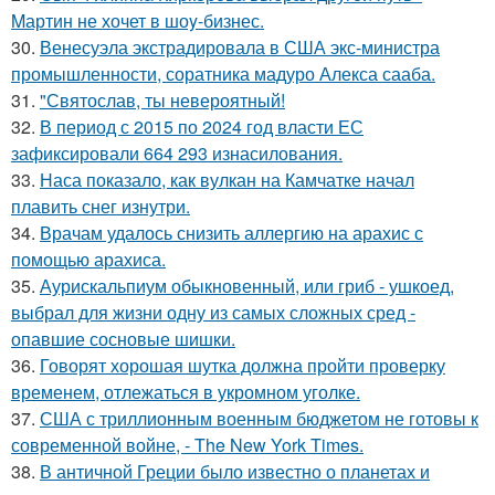
Mартин не хочет в шоy-бизнес.
30.
Венесуэла экстрадировала в США экс-министра
промышленности, соратника мадуро Алекса сааба.
31.
"Святослав, ты невероятный!
32.
В период с 2015 по 2024 год власти ЕС
зафиксировали 664 293 изнасилования.
33.
Наса показало, как вулкан на Камчатке начал
плавить снег изнутри.
34.
Врачам удалось снизить аллергию на арахис с
помощью арахиса.
35.
Аурискальпиум обыкновенный, или гриб - ушкоед,
выбрал для жизни одну из самых сложных сред -
опавшие сосновые шишки.
36.
Говорят хорошая шутка должна пройти проверку
временем, отлежаться в укромном уголке.
37.
США с триллионным военным бюджетом не готовы к
современной войне, - The New York Times.
38.
В античной Греции было известно о планетах и