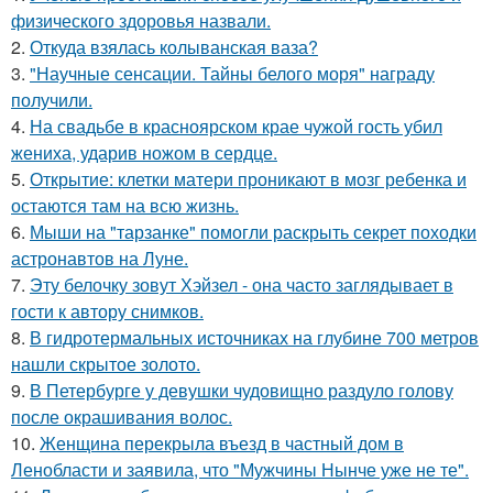
физического здоровья назвали.
2.
Откуда взялась колыванская ваза?
3.
"Научные сенсации. Тайны белого моря" награду
получили.
4.
На свадьбе в красноярском крае чужой гость убил
жениха, ударив ножом в сердце.
5.
Открытие: клетки матери проникают в мозг ребенка и
остаются там на всю жизнь.
6.
Мыши на "тарзанке" помогли раскрыть секрет походки
астронавтов на Луне.
7.
Эту белочку зовут Хэйзел - она часто заглядывает в
гости к автору снимков.
8.
В гидротермальных источниках на глубине 700 метров
нашли скрытое золото.
9.
В Петербурге у девушки чудовищно раздуло голову
после окрашивания волос.
10.
Женщина перекрыла въезд в частный дом в
Ленобласти и заявила, что "Мужчины Нынче уже не те".