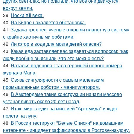
других светилах, но полагали, что все они движутся
вокруг земли.
39.
Носки XII века.
40.
На Кипре накаляется обстановка.
41.
Задача трех тел: ученые открыли планетную систему
с крайне хаотичными орбитами.
42.
Ли фтор в воде для мозга детей опасен?
43.
Какая еда заставляет вас задаваться вопросом: "как
люди вообще выяснили, что это можно есть?
44.
Наталья водянова стала героиней нового номера
журнала Marfa.
45.
Связь сингулярности с самым маленьким
промышленным роботом - манипулятором.
46.
В Амстердаме такие конструкции начали массово
устанавливать около 20 лет назад.
47.
Итак, мир следит за миссией "Артемида" и ждет
полета на луну.
48.
В России тестируют "Белые Списки" на домашнем
интернете - инцидент зафиксировали в Ростове-на-дону.