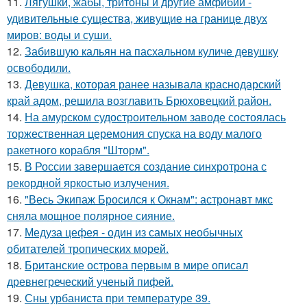
11.
Лягушки, жабы, тритоны и другие амфибии -
удивительные существа, живущие на границе двух
миров: воды и суши.
12.
Забившую кальян на пасхальном куличе девушку
освободили.
13.
Девушка, которая ранее называла краснодарский
край адом, решила возглавить Брюховецкий район.
14.
На амурском судостроительном заводе состоялась
торжественная церемония спуска на воду малого
ракетного корабля "Шторм".
15.
В России завершается создание синхротрона с
рекордной яркостью излучения.
16.
"Весь Экипаж Бросился к Окнам": астронавт мкс
сняла мощное полярное сияние.
17.
Медуза цефея - один из самых необычных
обитателей тропических морей.
18.
Британские острова первым в мире описал
древнегреческий ученый пифей.
19.
Сны урбаниста при температуре 39.