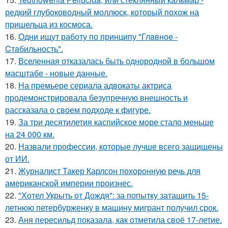
редкий глубоководный моллюск, который похож на
пришельца из космоса.
16.
Одни ищут работу по принципу "Глaвноe -
Cтaбильность".
17.
Вселенная отказалась быть однородной в большом
масштабе - новые данные.
18.
На премьере сериала адвокаты актриса
продемонстрировала безупречную внешность и
рассказала о своем подходе к фигуре.
19.
За три десятилетия каспийское море стало меньше
на 24 000 км.
20.
Назвали профессии, которые лучше всего защищены
от ИИ.
21.
Журналист Такер Карлсон похоронную речь для
американской империи произнес.
22.
"Хотел Укрыть от Дождя": за попытку затащить 15-
летнюю петербурженку в машину мигрант получил срок.
23.
Аня пересильд показала, как отметила своё 17-летие.