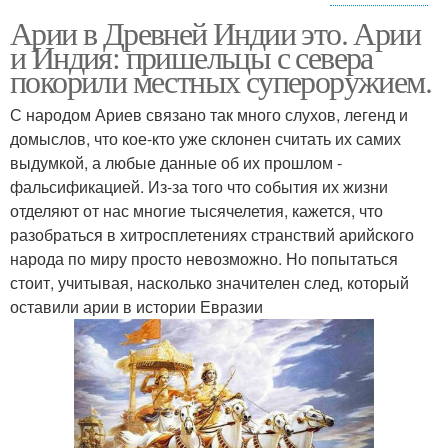
Арии в Древней Индии это. Арии
Шудра в древней индии
Веды в древней индии
и Индия: пришельцы с севера
покорили местных супероружием.
С народом Ариев связано так много слухов, легенд и
домыслов, что кое-кто уже склонен считать их самих
выдумкой, а любые данные об их прошлом -
фальсификацией. Из-за того что события их жизни
отделяют от нас многие тысячелетия, кажется, что
разобраться в хитросплетениях странствий арийского
народа по миру просто невозможно. Но попытаться
стоит, учитывая, насколько значителен след, который
оставили арии в истории Евразии