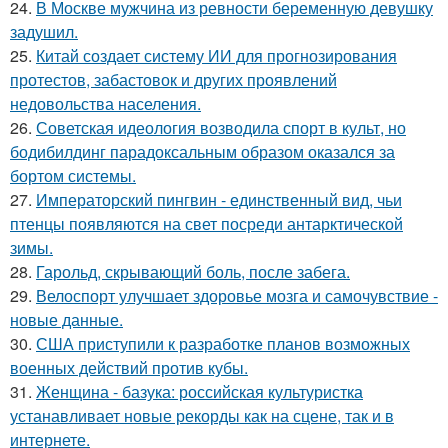
24.
В Москве мужчина из ревности беременную девушку
задушил.
25.
Китай создает систему ИИ для прогнозирования
протестов, забастовок и других проявлений
недовольства населения.
26.
Советская идеология возводила спорт в культ, но
бодибилдинг парадоксальным образом оказался за
бортом системы.
27.
Императорский пингвин - единственный вид, чьи
птенцы появляются на свет посреди антарктической
зимы.
28.
Гарольд, скрывающий боль, после забега.
29.
Велоспорт улучшает здоровье мозга и самочувствие -
новые данные.
30.
США приступили к разработке планов возможных
военных действий против кубы.
31.
Женщина - базука: российская культуристка
устанавливает новые рекорды как на сцене, так и в
интернете.