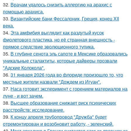
32.
Врачам удалось снизить аллергию на арахис с
помощью арахиса.
33.
Византийские бани Фессалоник, Греция, конец XII
века.
34.
Эта амфибия выглядит как раздутый кусок
фиолетового пластика, но её странная внешность -
прямое следствие эволюционного тупика.
35.
В глубине сенота эль сапоте в Мексике образовались
уникальные сталактиты, которые дайверы прозвали
"Адские Колокола".
36.
31 января 2026 года во флориде произошло то, что
местные жители назвали "Дождем из Игуан".
37.
Наса готовит эксперимент с горением материалов на
луне - и вот зачем.
38.
Высшее образование снижает риск психических
расстройств: исследование.
39.
К концу апреля трубопровод "Дружба" будет
отремонтирован и возобновит работу, - зеленский.
40.
Мост аркадико в Греции считается самым древним из