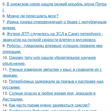
5.
В онежском озере нашли редкий корабль эпохи Петра
I.
6.
Можно ли пересадить мозг?
7.
Ирина тонева откровенничает о браке с непубличным
мужем.
8.
Жуткое ДТП случилось на ЗСД в Санкт-петербурге -
эвакуатор на полной скорости влетел в мусоровоз.
9.
Роботы - гуманоиды впервые успешно провели две
операции.
10.
Одному типу нло нашли убедительное научное
объяснение.
11.
Ученые измерили эмпатию у крыс и сравнили их с
людьми.
12.
Петербуржца задержали за призыв к расправе над
русскими.
13.
Солнце опасно в любое время дня, доказали в
Австралии.
14.
Как часто парам нужно заниматься сексом?
15.
Teuthowenia Pellucida, или стеклянный кальмар -