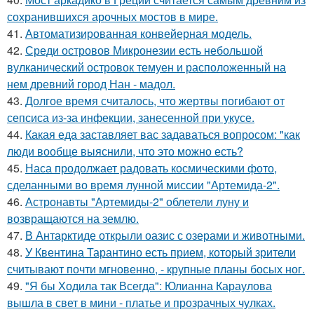
сохранившихся арочных мостов в мире.
41.
Автоматизированная конвейерная модель.
42.
Среди островов Микронезии есть небольшой
вулканический островок темуен и расположенный на
нем древний город Нан - мадол.
43.
Долгое время считалось, что жертвы погибают от
сепсиса из-за инфекции, занесенной при укусе.
44.
Какая еда заставляет вас задаваться вопросом: "как
люди вообще выяснили, что это можно есть?
45.
Наса продолжает радовать космическими фото,
сделанными во время лунной миссии "Артемида-2".
46.
Астронавты "Артемиды-2" облетели луну и
возвращаются на землю.
47.
В Антарктиде открыли оазис с озерами и животными.
48.
У Квентина Тарантино есть прием, который зрители
считывают почти мгновенно, - крупные планы босых ног.
49.
"Я бы Ходила так Всегда": Юлианна Караулова
вышла в свет в мини - платье и прозрачных чулках.