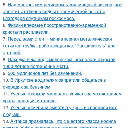
5.
Над московским регионом завис мощный циклон, чьи
аппетиты отлично видны с космической высоты
благодаря спутникам роскосмоса.
6.
Физики впервые пространственно-временной
кристалл расплавили.
7.
Перед вами стент - миниатюрная металлическая
сетчатая трубка, работающая как "Расширитель" для
артерий.
8.
Находка века под смоленском: археологи открыли
1000-летнее погребение знати.
9.
500 миллионов лет без изменений.
10.
В Иркутске водителям запретили общаться в
очередях за бензином.
11.
Ученые открыли минерал с уникальным сочетанием
урана, ванадия и таллия.
12.
Ученые измерили эмпатию у крыс и сравнили их с
людьми.
13.
Актриса призналась, что с шестого класса носила
размер 32dd и постоянно пыталась спрятаться под