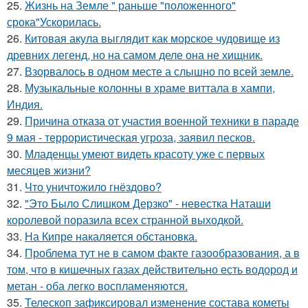
25.
Жизнь на Земле " раньше "положенного"
срока"Ускорилась.
26.
Китовая акула выглядит как морское чудовище из
древних легенд, но на самом деле она не хищник.
27.
Взорвалось в одном месте а слышно по всей земле.
28.
Музыкальные колонны в храме виттала в хампи,
Индия.
29.
Причина отказа от участия военной техники в параде
9 мая - террористическая угроза, заявил песков.
30.
Младенцы умеют видеть красоту уже с первых
месяцев жизни?
31.
Что уничтожило гнёздово?
32.
"Это Было Слишком Дерзко" - невестка Наташи
королевой поразила всех странной выходкой.
33.
На Кипре накаляется обстановка.
34.
Проблема тут не в самом факте газообразования, а в
том, что в кишечных газах действительно есть водород и
метан - оба легко воспламеняются.
35.
Телескоп зафиксировал изменение состава кометы