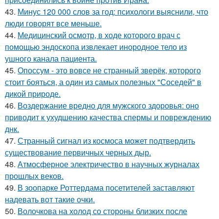
43.
Минус 120 000 слов за год: психологи выяснили, что
люди говорят все меньше.
44.
Медицинский осмотр, в ходе которого врач с
помощью эндоскопа извлекает инородное тело из
ушного канала пациента.
45.
Опоссум - это вовсе не странный зверёк, которого
стоит бояться, а один из самых полезных "Соседей" в
дикой природе.
46.
Воздержание вредно для мужского здоровья: оно
приводит к ухудшению качества спермы и повреждению
днк.
47.
Странный сигнал из космоса может подтвердить
существование первичных черных дыр.
48.
Атмосферное электричество в научных журналах
прошлых веков.
49.
В зоопарке Роттердама посетителей заставляют
надевать вот такие очки.
50.
Волочкова на холод со стороны близких после