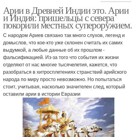
Арии в Древней Индии это. Арии
Шудра в древней индии
Веды в древней индии
и Индия: пришельцы с севера
покорили местных супероружием.
С народом Ариев связано так много слухов, легенд и
домыслов, что кое-кто уже склонен считать их самих
выдумкой, а любые данные об их прошлом -
фальсификацией. Из-за того что события их жизни
отделяют от нас многие тысячелетия, кажется, что
разобраться в хитросплетениях странствий арийского
народа по миру просто невозможно. Но попытаться
стоит, учитывая, насколько значителен след, который
оставили арии в истории Евразии