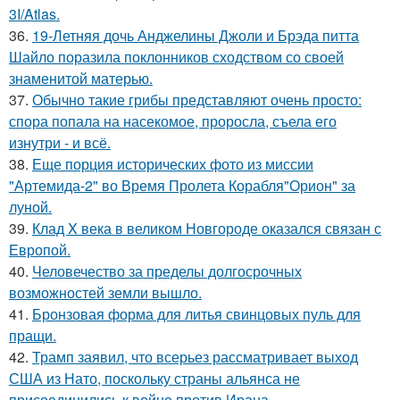
3I/Atlas.
36.
19-Летняя дочь Анджелины Джоли и Брэда питта
Шайло поразила поклонников сходством со своей
знаменитой матерью.
37.
Обычно такие грибы представляют очень просто:
спора попала на насекомое, проросла, съела его
изнутри - и всё.
38.
Еще порция исторических фото из миссии
"Артемида-2" во Время Пролета Корабля"Орион" за
луной.
39.
Клад X века в великом Новгороде оказался связан с
Европой.
40.
Человечество за пределы долгосрочных
возможностей земли вышло.
41.
Бронзовая форма для литья свинцовых пуль для
пращи.
42.
Трамп заявил, что всерьез рассматривает выход
США из Нато, поскольку страны альянса не
присоединились к войне против Ирана.