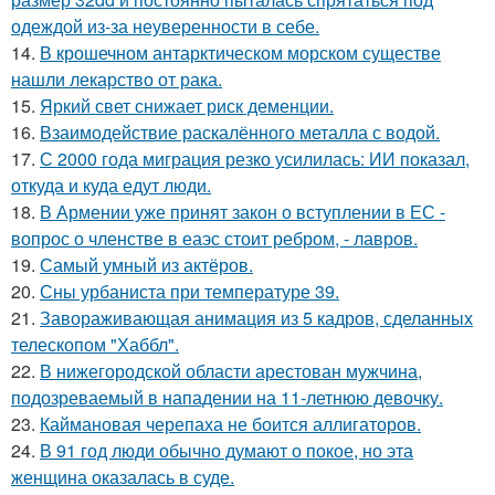
одеждой из-за неуверенности в себе.
14.
В крошечном антарктическом морском существе
нашли лекарство от рака.
15.
Яркий свет снижает риск деменции.
16.
Взаимодействие раскалённого металла с водой.
17.
С 2000 года миграция резко усилилась: ИИ показал,
откуда и куда едут люди.
18.
В Армении уже принят закон о вступлении в ЕС -
вопрос о членстве в еаэс стоит ребром, - лавров.
19.
Самый умный из актёров.
20.
Сны урбаниста при температуре 39.
21.
Завораживающая анимация из 5 кадров, сделанных
телескопом "Хаббл".
22.
В нижегородской области арестован мужчина,
подозреваемый в нападении на 11-летнюю девочку.
23.
Каймановая черепаха не боится аллигаторов.
24.
В 91 год люди обычно думают о покое, но эта
женщина оказалась в суде.