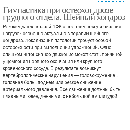
Гимнастика при остеохондрозе
Гимнастика при шейном
Шейная гимнастика
грудного отдела. Шейный хондроз
остеохондрозе
Рекомендация врачей ЛФК о постепенном увеличении
нагрузок особенно актуально в терапии шейного
Изометрическая
хондроза. Локализация патологии требует особой
гимнастика
осторожности при выполнении упражнений. Одно
слишком интенсивное движение может стать причиной
ущемления нервного окончания или крупного
кровеносного сосуда. В результате возникнут
вертебрологические нарушения — головокружение ,
головная боль , подъем или резкое снижение
артериального давления. Все движения должны быть
плавными, замедленными, с небольшой амплитудой.