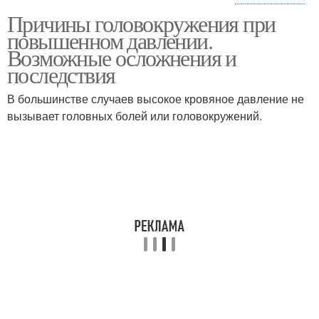
Причины головокружения при
Артериальная
Нижний давление
повышенном давлении.
гипертензия
Возможные осложнения и
последствия
Таблетки от
В большинстве случаев высокое кровяное давление не
Пониженное давление
повышенного давления
вызывает головных болей или головокружений.
Низкое давление