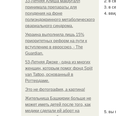
2. в 
33-Летняя Алиша макдугалл
3. в 
принимала препараты для
4. вв
похудения на фоне
полиэндокринного метаболического
овариального синдрома.
Украина выполнила лишь 15%
приоритетных реформ на пути к
вступлению в евросоюз, - The
Guardian.
53-Летняя Джоке - одна из многих
женщин, которым помог фонд Spijt
van Tattoo, основанный в
Роттердаме.
Это не фотография, а картина!
Жительница Башкирии больше не
может иметь детей после того, как
медики сделали ей аборт на
5. вы