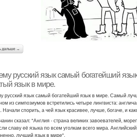
ь дальше →
ему русский язык самый богатейший язы
тый язык в мире.
у русский язык самый богатейший язык в мире. Самый лучш
ном из симпозиумов встретились четыре лингвиста: англичан
. Начали спорить, а чей язык красивее, лучше, богаче, и к
чанин сказал: "Англия - страна великих завоевателей, мор
сли славу её языка по всем уголкам всего мира. Английский
ненно, лучший язык в мире".