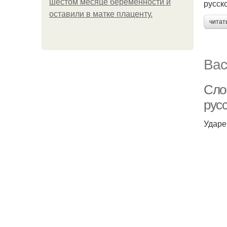
шестом месяце беременности и
русск
оставили в матке плаценту.
читат
Вас
Сло
рус
Ударе