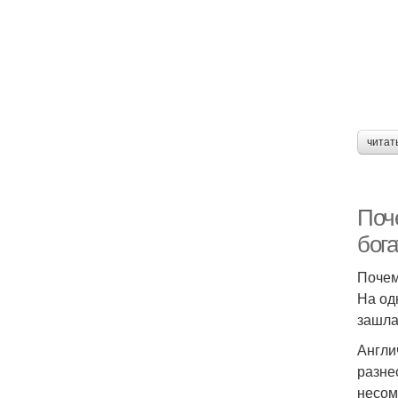
читат
Поч
бога
Почем
На од
зашла
Англи
разне
несом