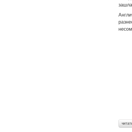
зашла
Англи
разне
несом
читат