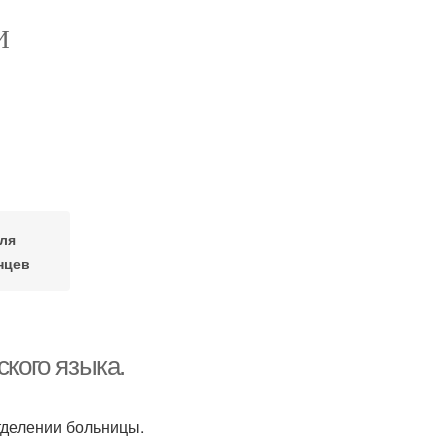
И
для
нцев
ского языка.
отделении больницы.