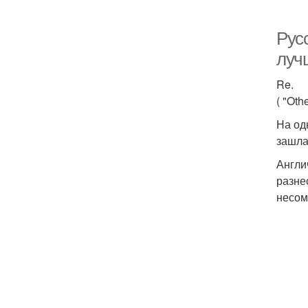
Рус
луч
Re.
( "Othe
На од
зашла
Англи
разне
несом