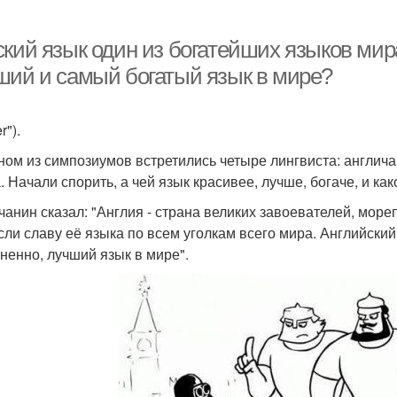
ский язык один из богатейших языков мир
ший и самый богатый язык в мире?
r").
ном из симпозиумов встретились четыре лингвиста: англичан
. Начали спорить, а чей язык красивее, лучше, богаче, и к
чанин сказал: "Англия - страна великих завоевателей, мор
сли славу её языка по всем уголкам всего мира. Английский
ненно, лучший язык в мире".