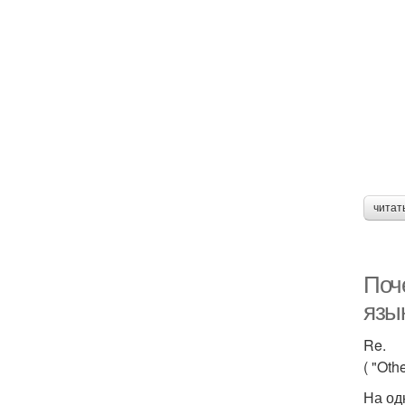
читат
Поч
язык
Re.
( "Othe
На од