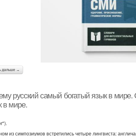
ь дальше →
ему русский самый богатый язык в мире
 в мире.
r").
ном из симпозиумов встретились четыре лингвиста: англичан