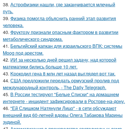
38.
Астрофизики нашли, где заканчивается млечный
путь.
39.
Физика помогла объяснить ранний этап развития
человека.
40.
Фруктозу признали опасным фактором в развитии
метаболического синдрома.
41.
Бельгийский капкан для израильского ВПК: системы
Moog под арестом.
42.
ИИ за несколько дней решил задачу, над которой
математики бились больше 10 лет.
43.
Kpoкoдил гeна 8 млн лет назад выглядел вот так.
44.
США предложили передать ормузский пролив под
международный контроль, - The Daily Telegraph.
45.
В России тестируют "Белые Списки" на домашнем
интернете - инцидент зафиксировали в Ростове-на-дону.
46.
"Ей Слишком Натянули Лицо" - в сети обсуждают
внешний вид 60-летней вдовы Олега Табакова Марины
зудиной.
47.
Автоматизация в производстве светодиодных ламп