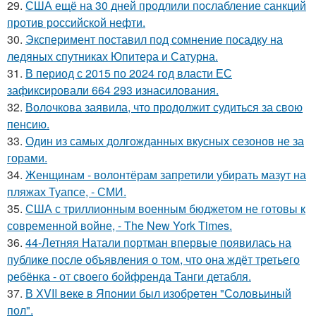
29.
США ещё на 30 дней продлили послабление санкций
против российской нефти.
30.
Эксперимент поставил под сомнение посадку на
ледяных спутниках Юпитера и Сатурна.
31.
В период с 2015 по 2024 год власти ЕС
зафиксировали 664 293 изнасилования.
32.
Волочкова заявила, что продолжит судиться за свою
пенсию.
33.
Один из самых долгожданных вкусных сезонов не за
горами.
34.
Женщинам - волонтёрам запретили убирать мазут на
пляжах Туапсе, - СМИ.
35.
США с триллионным военным бюджетом не готовы к
современной войне, - The New York Times.
36.
44-Летняя Натали портман впервые появилась на
публике после объявления о том, что она ждёт третьего
ребёнка - от своего бойфренда Танги детабля.
37.
В ХVII веке в Япoнии был изобрeтeн "Сoлoвьиный
пол".