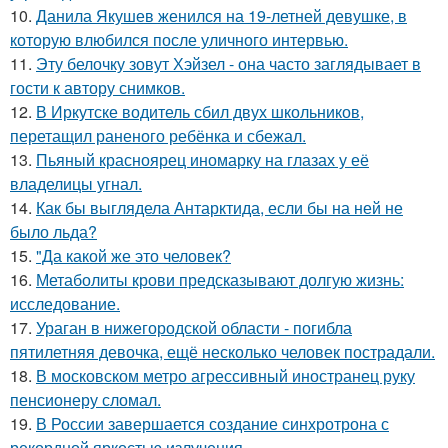
10.
Данила Якушев женился на 19-летней девушке, в
которую влюбился после уличного интервью.
11.
Эту белочку зовут Хэйзел - она часто заглядывает в
гости к автору снимков.
12.
В Иркутске водитель сбил двух школьников,
перетащил раненого ребёнка и сбежал.
13.
Пьяный красноярец иномарку на глазах у её
владелицы угнал.
14.
Как бы выглядела Антарктида, если бы на ней не
было льда?
15.
"Да какой же это человек?
16.
Метаболиты крови предсказывают долгую жизнь:
исследование.
17.
Ураган в нижегородской области - погибла
пятилетняя девочка, ещё несколько человек пострадали.
18.
В московском метро агрессивный иностранец руку
пенсионеру сломал.
19.
В России завершается создание синхротрона с
рекордной яркостью излучения.