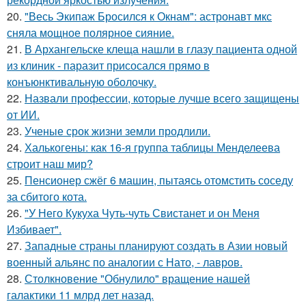
20.
"Весь Экипаж Бросился к Окнам": астронавт мкс
сняла мощное полярное сияние.
21.
В Архангельске клеща нашли в глазу пациента одной
из клиник - паразит присосался прямо в
конъюнктивальную оболочку.
22.
Назвали профессии, которые лучше всего защищены
от ИИ.
23.
Ученые срок жизни земли продлили.
24.
Халькогены: как 16-я группа таблицы Менделеева
строит наш мир?
25.
Пенсионер сжёг 6 машин, пытаясь отомстить соседу
за сбитого кота.
26.
"У Него Кукуха Чуть-чуть Свистанет и он Меня
Избивает".
27.
Западные страны планируют создать в Азии новый
военный альянс по аналогии с Нато, - лавров.
28.
Столкновение "Обнулило" вращение нашей
галактики 11 млрд лет назад.