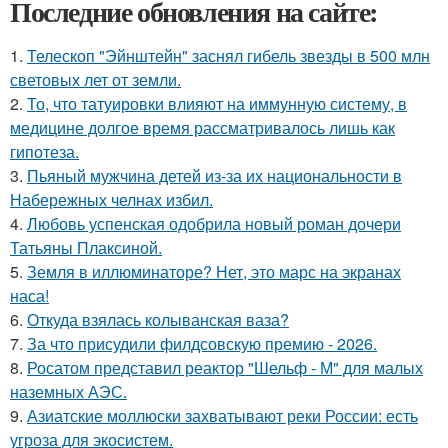
Последние обновления на сайте:
1.
Телескоп "Эйнштейн" заснял гибель звезды в 500 млн
световых лет от земли.
2.
То, что татуировки влияют на иммунную систему, в
медицине долгое время рассматривалось лишь как
гипотеза.
3.
Пьяный мужчина детей из-за их национальности в
Набережных челнах избил.
4.
Любовь успенская одобрила новый роман дочери
Татьяны Плаксиной.
5.
Земля в иллюминаторе? Нет, это марс на экранах
наса!
6.
Откуда взялась колыванская ваза?
7.
За что присудили филдсовскую премию - 2026.
8.
Росатом представил реактор "Шельф - М" для малых
наземных АЭС.
9.
Азиатские моллюски захватывают реки России: есть
угроза для экосистем.