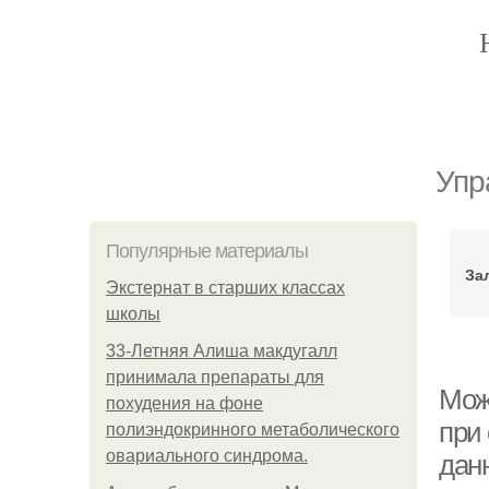
Упр
Популярные материалы
За
Экстернат в старших классах
школы
33-Летняя Алиша макдугалл
принимала препараты для
Мож
похудения на фоне
при
полиэндокринного метаболического
овариального синдрома.
дан