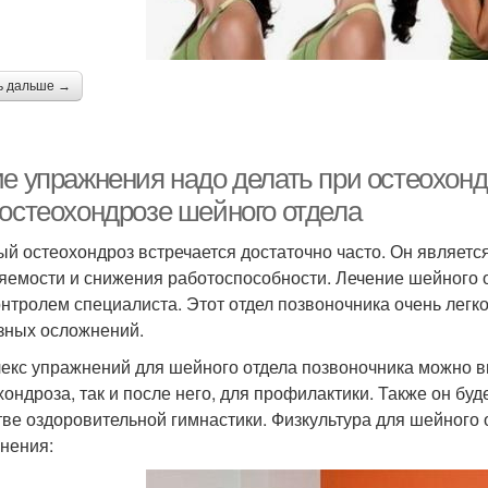
ь дальше →
ие упражнения надо делать при остеохон
 остеохондрозе шейного отдела
й остеохондроз встречается достаточно часто. Он являетс
яемости и снижения работоспособности. Лечение шейного 
онтролем специалиста. Этот отдел позвоночника очень легко
зных осложнений.
екс упражнений для шейного отдела позвоночника можно в
хондроза, так и после него, для профилактики. Также он буд
тве оздоровительной гимнастики. Физкультура для шейного
нения: