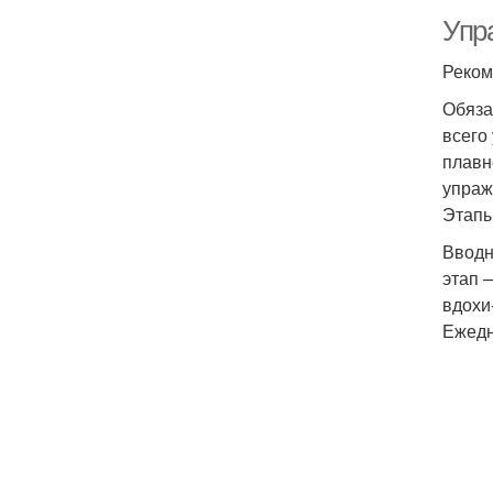
Упр
Реком
Обяза
всего
плавн
упраж
Этапы
Вводн
этап 
вдохи
Ежедн