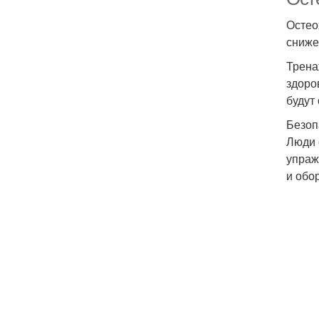
Остео
сниже
Трена
здоро
будут
Безоп
Люди 
упраж
и обо