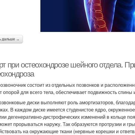
ь дальше →
рт при остеохондрозе шейного отдела. П
еохондроза
озвоночник состоит из отдельных позвонков и расположен
т опорой для всего тела, обеспечивает подвижность спины 
звонковые диски выполняют роль амортизаторов, благода
зках. В каждом диске имеется студенистое ядро, окруженно
тии дегенеративно-дистрофических изменений в кольце по
может прорываться наружу. Так образуются протрузии и гр
йствовать на окружающие ткани (нервные корешки и ответвл