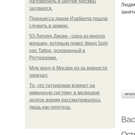
Автомобиль в центре Москвы
Людям
загорелся.
занят
Принцесса дании Изабелла пошла
служить в армию.
53-Летняя Джоке - одна из многих
женщин, которым помог фонд Spijt
van Tattoo, основанный в
Роттердаме.
Mуж жену в Москве из-за ревности
зарезал.
То, что татуировки влияют на
иммунную систему, в медицине
читат
долгое время рассматривалось
лишь как гипотеза.
Вас
Ост