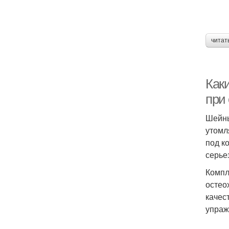
читат
Как
при
Шейны
утомл
под к
серье
Компл
остео
качес
упраж