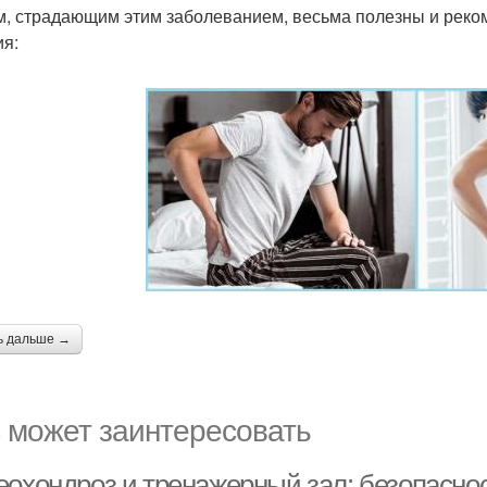
, страдающим этим заболеванием, весьма полезны и реко
ия:
ь дальше →
 может заинтересовать
еохондроз и тренажерный зал: безопасно