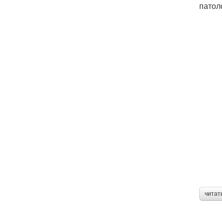
патол
читат