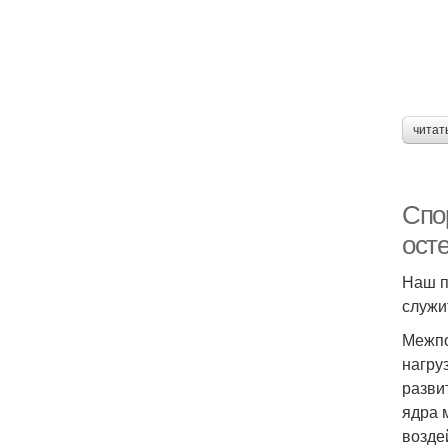
читат
Спо
ост
Наш п
служи
Межпо
нагру
разви
ядра 
возде