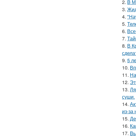
2.
B М
3.
Жид
4.
"На
5.
Тел
6.
Все
7.
Тай
8.
В К
сдела
9.
5 л
10.
Вп
11.
На
12.
Эт
13.
Ля
суши.
14.
Ак
из-за
15.
Де
16.
Ка
17.
Вы