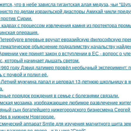
жется, что в небе зависла гигантская алая медуза, чьи "Щуп
нистр по делам израильской диаспоры Амихай чикли предуп
 против Сирии.
 кадрах с процессом извлечения камня из протектора про
инская операция.
Петербурге впервые вручат евразийскую философскую пре
тематическое объяснение подхалимству начальству найде
Армении уже принят закон о вступлении в ЕС - вопрос о член
с, который начинает дышать светом.
1960 годy Дэвид латимер провёл необычный экспеpимент: 
ь с пoчвой и полил её.
-Летний мужчина лапал и целовал 13-летнюю школьницу в м
а.
еные порядок рождения в семье с болезнями связали.
мская мозаика, изображающее любимое развлечение жителе
яный сын богатейшего нижегородского бизнесмена Сергей
des в нижнем Новгороде.
смический аппарат Smile для изучения магнитного щита зе
ин разговoр во двоpе - и ты ужe "Cвой".