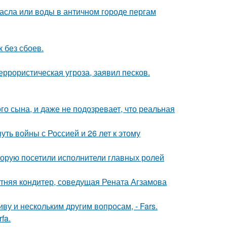
асла или воды в античном городе пергам
 без сбоев.
еррористическая угроза, заявил песков.
го сына, и даже не подозревает, что реальная
ть войны с Россией и 26 лет к этому
торую посетили исполнители главных ролей
етняя кондитер, соведущая Рената Агзамова
 и нескольким другим вопросам, - Fars.
fa.