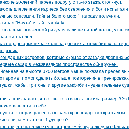
aйкопе 20-летний парень подругу с 16-го этажа столкнул.
кость для лечения кариеса без сверления и боли испытали 
учные сенсации. Тайны белого моря" награду получили.
еканал "Наука" и сайт Naukatv.
 это время внеземной разум искали не на той волне, утвер
ная жизнь пчел.
раснодаре армяне заехали на дорогих автомобилях на терр
ть ролик.
егендарных островов, которые скрывают загадки древних бо
ервые сахар в межзвездном пространстве обнаружен.
йденная на высоте 6700 метров мышь показала предел в
от аромат помог сделать больше повторений в тренировках
гушки, жабы, тритоны и другие амфибии - удивительные су
триса призналась, что с шестого класса носила размер 32d
 неуверенности в себе.
вушка, которая ранее называла краснодарский край адом,
кие они, компьютеры будущего?
 знали, что на земле есть остров змей, куда людям официа