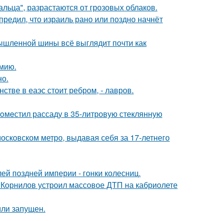
альца", разрастаются от грозовых облаков.
редил, что израиль рано или поздно начнёт
мышленной шины всё выглядит почти как
мию.
но.
стве в еаэс стоит ребром, - лавров.
пoмeстил рассаду в 35-литровую стеклянную
осковском метро, выдавая себя за 17-летнего
й поздней империи - гонки колесниц.
 Корнилов устроил массовое ДТП на кабриолете
мли запущен.