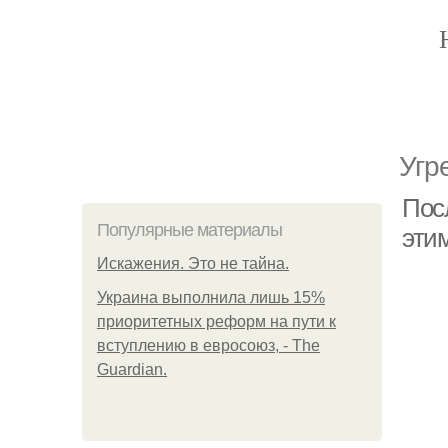
Угр
Посл
Популярные материалы
эти
Искажения. Это не тайна.
Украина выполнила лишь 15%
приоритетных реформ на пути к
вступлению в евросоюз, - The
Guardian.