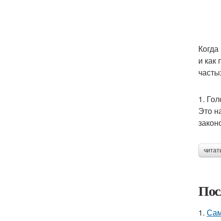
Когда
и как
часты
1. Го
Это н
закон
читат
Пос
1.
Сам