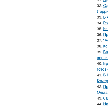
32.
Од
(терр
33.
В 
34.
Ро
35.
Ки
36.
Пр
37.
"А
38.
Ко
39.
Ба
верси
40.
Бр
готов
41.
В 
Кэмер
42.
Пр
Ольга
43.
СШ
44.
На