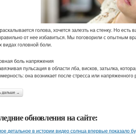
 раскалывается голова, хочется залезть на стенку. Но есть 
 правильно от нее избавиться. Мы поговорили с опытным в
х видах головной боли.
ловная боль напряжения
авязчивая пульсация в области лба, висков, затылка, котор
омерность: она возникает после стресса или напряженного 
ь дальше →
ледние обновления на сайте:
ое детальное в истории видео солнца впервые показало б