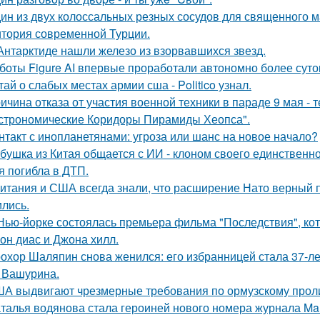
ин из двух колоссальных резных сосудов для священного м
итория современной Турции.
Антарктиде нашли железо из взорвавшихся звезд.
боты Figure AI впервые проработали автономно более суток
тай о слабых местах армии сша - Politico узнал.
ичина отказа от участия военной техники в параде 9 мая - т
строномические Коридоры Пирамиды Хеопса".
нтакт с инопланетянами: угроза или шанс на новое начало?
бушка из Китая общается с ИИ - клоном своего единственно
я погибла в ДТП.
итания и США всегда знали, что расширение Нато верный пу
ились.
Нью-йорке состоялась премьера фильма "Последствия", ко
он диас и Джона хилл.
охор Шаляпин снова женился: его избранницей стала 37-л
 Вашурина.
А выдвигают чрезмерные требования по ормузскому проливу
талья водянова стала героиней нового номера журнала Mar