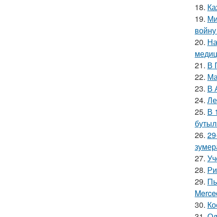
18.
Ка
19.
Ми
войну
20.
На
медиц
21.
В 
22.
Ма
23.
В 
24.
Ле
25.
В 
бутыл
26.
29
зумер
27.
Уч
28.
Ри
29.
Пь
Merce
30.
Ко
31.
Од