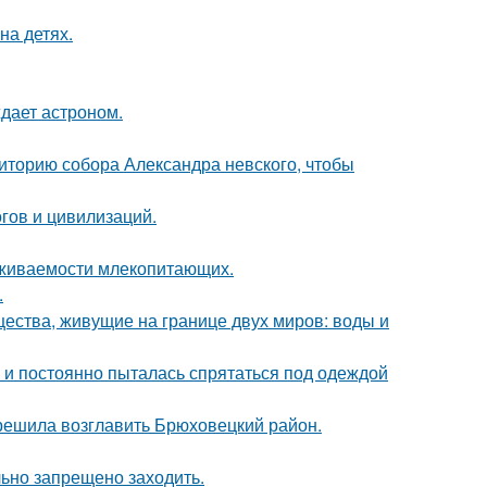
на детях.
ждает астроном.
иторию собора Александра невского, чтобы
гов и цивилизаций.
ыживаемости млекопитающих.
.
щества, живущие на границе двух миров: воды и
d и постоянно пыталась спрятаться под одеждой
 решила возглавить Брюховецкий район.
льно запрещено заходить.