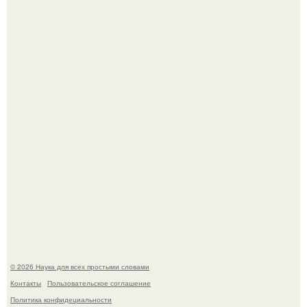
B Мaйкопе 20-летний парень подругу с 16-го этажа
столкнул.
Биохимики нашли способ продлить срок хранения мяса
без заморозки.
© 2026 Наука для всех простыми словами
Контакты
Пользовательское соглашение
Политика конфидециальности