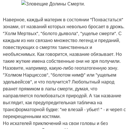
Наверное, каждый материк в состоянии "Похвастаться"
зонами, от названий которых невольно бросает в дрожь.
"Холм Мертвых", "болото дьявола", "ущелье смерти". С
каждым из них связано множество легенд и преданий,
повествующих о смертях таинственных и
необъяснимых. Как говорится, название обязывает. Но
такие жуткие имена собственные они не зря получили.
Назовите, например, какую-либо геопатогенную зону.
"Холмом Нарциссов", "болотом нимф" или "ущельем
эдельвейсов", и что получится? Любопытный народ
рванет прямиком в лапы смерти, думая, что
направляется полюбоваться природой. А так название
выглядит, как предупредительная табличка на
трансформаторной будке: "не влезай - убьет! " - и череп с
перекрещенными костями.
Но искателей приключений на свои головы и без