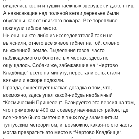
виднелись кости и тушки таежных зверушек и даже птиц.
А нависающие над поляной ветви деревьев были
обуглены, как от близкого пожара. Все торопливо
покинули гиблое место.
Ни они, ни кто-либо из исследователей так и не
выяснили, отчего все живое гибнет на той, словно
выжженной, земле. Выделения газов, часто
наблюдаемого в болотистых местах, здесь не
ощущалось. Собаки же, забежавшие на "Чертово
Кладбище" всего на минуту, перестали есть, стали
вялыми и вскоре подохли.
Правда, существует шаткая догадка о том, что,
возможно, здесь упал какой-нибудь необычный
"Космический Пришелец". Базируется эта версия на том,
что примерно в 400 км к северу начинается район, где
все живое было сметено в 1908 году знаменитым
тунгусским метеоритом, и, возможно, какая-то его часть
могла превратить это место в "Чертово Кладбище".