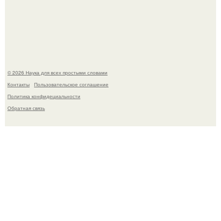
Mуж жену в Москве из-за ревности зарезал.
© 2026 Наука для всех простыми словами
Контакты
Пользовательское соглашение
Политика конфидециальности
Обратная связь