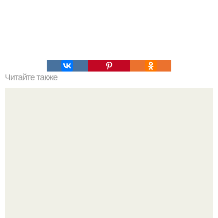
Читайте также
Это невероятное фото было сделано в чернобыле 24
апреля 1997 года.