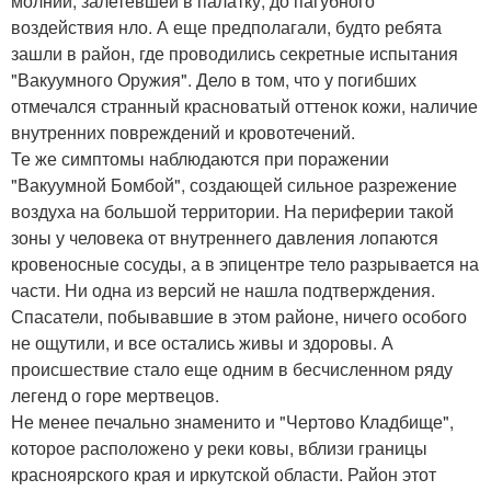
молнии, залетевшей в палатку, до пагубного
воздействия нло. А еще предполагали, будто ребята
зашли в район, где проводились секретные испытания
"Вакуумного Оружия". Дело в том, что у погибших
отмечался странный красноватый оттенок кожи, наличие
внутренних повреждений и кровотечений.
Те же симптомы наблюдаются при поражении
"Вакуумной Бомбой", создающей сильное разрежение
воздуха на большой территории. На периферии такой
зоны у человека от внутреннего давления лопаются
кровеносные сосуды, а в эпицентре тело разрывается на
части. Ни одна из версий не нашла подтверждения.
Спасатели, побывавшие в этом районе, ничего особого
не ощутили, и все остались живы и здоровы. А
происшествие стало еще одним в бесчисленном ряду
легенд о горе мертвецов.
Не менее печально знаменито и "Чертово Кладбище",
которое расположено у реки ковы, вблизи границы
красноярского края и иркутской области. Район этот