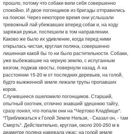
прошло, потому что собаки вели себя совершенно
спокойно. И двое погонщиков из бригады отправились
на поиски. Через некоторое время они услышали
тревожный лай убежавших вперед собак и, на ходу
заряжая ружья, поспешили в том направлении.
Каково же было их удивление, когда перед ними
открылась чистая, круглая поляна, совершенно
лишенная какой бы то ни было растительности. Собаки,
уже выбежавшие на черную землю, с испуганным
визгом, поджав хвосты, повернули назад. А на
расстоянии 15-20 м от последних деревьев, на голой,
будто выжженной земле лежали трупы пропавших
коров.
Случившееся ошеломило погонщиков. Старший,
опытный охотник, отлично знавший здешнюю тайгу,
сразу понял, что попали они на "Чертово Кладбище".
"Приближаться к Голой Земле Нельзя, - Сказал он, - там
Смерть". Действительно, круглая, около 200-250 м в
диаметре поляна навевала ужас: на голой земле