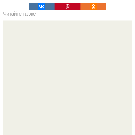
Читайте также
Безопасное лечение коронавируса дома: основные
принципы и рекомендации
Высокая, стройная, с фарфоровой кожей и тонкими