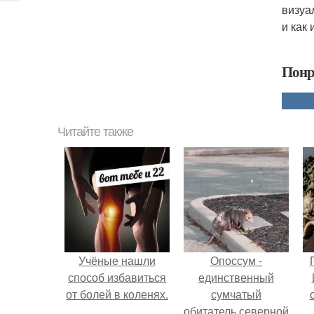
визуа
и как 
Понр
Читайте также
Учёные нашли
Опоссум -
способ избавиться
единственный
от болей в коленях.
сумчатый
обитатель северной