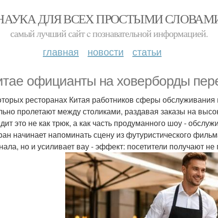
НАУКА ДЛЯ ВСЕХ ПРОСТЫМИ СЛОВАМ
самый лучший сайт c познавательной информацией.
главная
новости
статьи
итае официанты на ховерборды пер
оторых ресторанах Китая работников сферы обслуживания
льно пролетают между столиками, раздавая заказы на высок
дит это не как трюк, а как часть продуманного шоу - обслу
ран начинает напоминать сцену из футуристического фильма
нала, но и усиливает вау - эффект: посетители получают не 