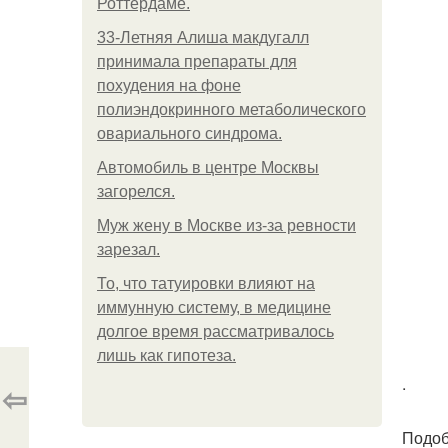
Роттердаме.
33-Летняя Алиша макдугалл
принимала препараты для
похудения на фоне
полиэндокринного метаболического
овариального синдрома.
Автомобиль в центре Москвы
загорелся.
Mуж жену в Москве из-за ревности
зарезал.
То, что татуировки влияют на
иммунную систему, в медицине
долгое время рассматривалось
лишь как гипотеза.
.
⇦
Подоб