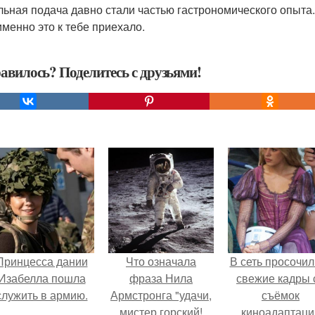
льная подача давно стали частью гастрономического опыта. З
именно это к тебе приехало.
авилось? Поделитесь с друзьями!
Принцесса дании
Что означала
В сеть просочил
Изабелла пошла
фраза Нила
свежие кадры 
служить в армию.
Армстронга "удачи,
съёмок
мистер горский!
киноадаптаци