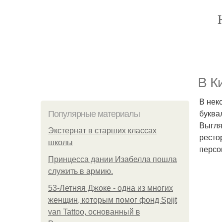
В К
В нек
буква
Популярные материалы
Выгля
Экстернат в старших классах
ресто
школы
персо
Принцесса дании Изабелла пошла
служить в армию.
53-Летняя Джоке - одна из многих
женщин, которым помог фонд Spijt
van Tattoo, основанный в