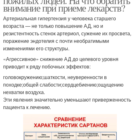
пожилых людей. На что обратить
внимание при приеме лекарств?
Артериальная гипертензия у человека старшего
возраста — не только повышение АД, но и
резистентность стенок артериол, сужение их просвета,
поражение эндотелия с почти необратимыми
изменениями его структуры.
«Агрессивное» снижение АД до целевого уровня
приводит к ряду побочных эффектов:
головокружению;шаткости, неуверенности в
походке;общей слабости;сердцебиению;ощущению
нехватки воздуха.
Эти явления значительно уменьшают приверженность
пациента к лечению.