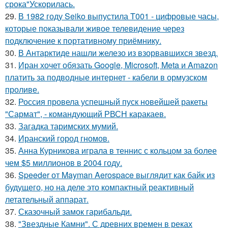
срока"Ускорилась.
29.
В 1982 году Seiko выпустила T001 - цифровые часы,
которые показывали живое телевидение через
подключение к портативному приёмнику.
30.
В Антарктиде нашли железо из взорвавшихся звезд.
31.
Иран хочет обязать Google, Microsoft, Meta и Amazon
платить за подводные интернет - кабели в ормузском
проливе.
32.
Россия провела успешный пуск новейшей ракеты
"Сармат", - командующий РВСН каракаев.
33.
Загадка таримских мумий.
34.
Иранский город гномов.
35.
Анна Курникова играла в теннис с кольцом за более
чем $5 миллионов в 2004 году.
36.
Speeder от Mayman Aerospace выглядит как байк из
будущего, но на деле это компактный реактивный
летательный аппарат.
37.
Сказочный замок гарибальди.
38.
"Звездные Камни". С древних времен в реках