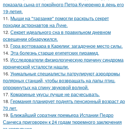
показала сына от покойного Петра Кучеренко в день его
19-летия.
11.
Мыши на "тарзанке" помогли раскрыть секрет
походки астронавтов на Луне.
12.
Секрет идеального сна в правильном дневном
освещении обнаружился.
13.
Гора воттоваара в Карелии: загадочное место силы.
14.
Эта болезнь старше египетских пирамид.
15.
Исследователи физиологическую причину синдрома
хронической усталости нашли.
16.
Уникальные специалисты патрулируют аэродромы
полярных станций, чтобы возвращать на лапы птиц,
опрокинутых на спину звуковой волной.
17.
Комариные укусы лучше не расчесывать.
18.
Германия планирует поднять пенсионный возраст до
70 лет.
19.
Ближайший соратник премьера Испании Педро
Санчеса приговорен к 24 годам тюремного заключения
за коррупцию.