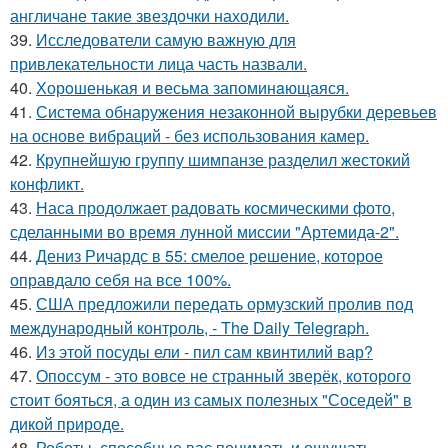
англичане такие звездочки находили.
39.
Исследователи самую важную для
привлекательности лица часть назвали.
40.
Хорoшенькая и весьма запоминaющаяся.
41.
Система обнаружения незаконной вырубки деревьев
на основе вибраций - без использования камер.
42.
Крупнейшую группу шимпанзе разделил жестокий
конфликт.
43.
Наса продолжает радовать космическими фото,
сделанными во время лунной миссии "Артемида-2".
44.
Дениз Ричардс в 55: смелое решение, которое
оправдало себя на все 100%.
45.
США предложили передать ормузский пролив под
международный контроль, - The Daily Telegraph.
46.
Из этой посуды ели - пил сам квинтилий вар?
47.
Опоссум - это вовсе не странный зверёк, которого
стоит бояться, а один из самых полезных "Соседей" в
дикой природе.
48.
Роботы, способные вас понимать и ощущать