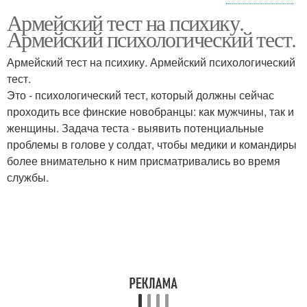
Армейский тест на психику.
Тесты на психику
Тесты для детей
Армейский психологический тест.
Армейский тест на психику. Армейский психологический
тест.
Тест на психические
Это - психологический тест, который должны сейчас
Тест на проблемы
отклонения
проходить все финские новобранцы: как мужчины, так и
женщины. Задача теста - выявить потенциальные
проблемы в голове у солдат, чтобы медики и командиры
более внимательно к ним присматривались во время
Тест на
Онлайн тесты
службы.
предрасположенность
Тест на
Медицинский тест
профпригодность