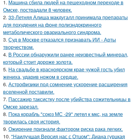
1.
Машина сбила людей на пешеходном переходе в
Омске, пострадали 8 человек.
2.
33-Летняя Алиша макдугалл принимала препараты
для похудения на фоне полиэндокринного
метаболического овариального синдрома.
3.
Суд в Москве отказался признавать ИИ - Арты
творчеством.
4.
В России обнаружили ранее неизвестный минерал,
который стоит дороже золота.
5.
На свадьбе в красноярском крае чужой гость убил
жениха, ударив ножом в сердце.
6.
Астрофизики под сомнение ускорение расширения
вселенной поставили.
7.
Пассажир таксистку после убийства сожительницы в
Омске зарезал.
8.
Пока корабль "союз МС -29" летел к мкс, на земле
творилась своя история.
9.
Ожирение признали фактором риска рака легких.
10.
"Наилучшая Версия нас с Отцом": Диана гурцкая