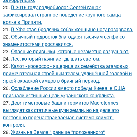
20.
В 2016 году радиобиолог Сергей гащак
зафиксировал странное поведение крупного самца
волка в Припяти.
21.
В Уфе стая бродячих собак женщине ногу разорвала.
22.
Обычный подросток благодаря тысячам селфи со
знаменитостями прославился.
23.
Опасные привычки, которые незаметно разрушают.
24.
Лес, который начинает дышать светом.
25.
Калот - кровосос - ящерица из семейства агамовых,
примечательная стройным телом, удлинённой головой и
яркой окраской самцов в брачный период.
26.
Ослабление России вместо победы Киева: в США
признали истинные цели украинского конфликта.
27.
Девятиметровые башни термитов Macrotermes
выглядят как статичные кучи земли, но на деле это
постоянно перенастраиваемая система климат -
контроля.
28.
Жизнь на Земле " раньше "положенного"