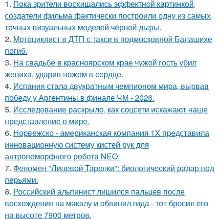
1.
Пока зрители восхищались эффектной картинкой,
создатели фильма фактически построили одну из самых
точных визуальных моделей чёрной дыры.
2.
Moтоциклист в ДТП с такси в подмосковной Балашихе
погиб.
3.
На свадьбе в красноярском крае чужой гость убил
жениха, ударив ножом в сердце.
4.
Испания стала двукратным чемпионом мира, вырвав
победу у Аргентины в финале ЧМ - 2026.
5.
Исследование раскрыло, как соцсети искажают наше
представление о мире.
6.
Норвежско - американская компания 1X представила
инновационную систему кистей рук для
антропоморфного робота NEO.
7.
Феномен "Лицевой Тарелки": биологический радар под
перьями.
8.
Российский альпинист лишился пальцев после
восхождения на макалу и обвинил гида - тот бросил его
на высоте 7900 метров.