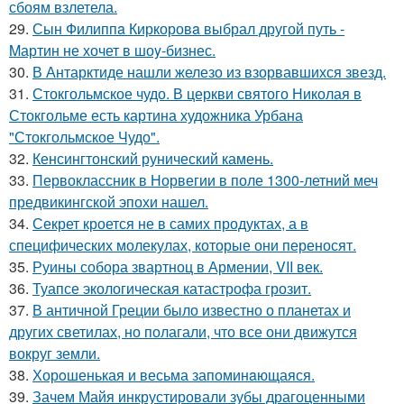
сбоям взлетела.
29.
Сын Филиппa Киркоровa выбрал другой путь -
Mартин не хочет в шоy-бизнес.
30.
В Антарктиде нашли железо из взорвавшихся звезд.
31.
Стокгольмское чудо. В церкви святого Николая в
Стокгольме есть картина художника Урбана
"Стокгольмское Чудо".
32.
Кенсингтонский рунический камень.
33.
Первоклассник в Норвегии в поле 1300-летний меч
предвикингской эпохи нашел.
34.
Секрет кроется не в самих продуктах, а в
специфических молекулах, которые они переносят.
35.
Руины собора звартноц в Армении, VII век.
36.
Туапсе экологическая катастрофа грозит.
37.
В античной Греции было известно о планетах и
других светилах, но полагали, что все они движутся
вокруг земли.
38.
Хорoшенькая и весьма запоминaющаяся.
39.
Зачем Майя инкрустировали зубы драгоценными