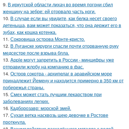
9.
В иркутской области лихач во время погони сбил
женщину на зебре: ей оторвало часть ноги.
10.
В случае если вы увидите, как белка несет своего
детеныша, вам может показаться, что она держит его в
зубах, как кошка котенка.
11.
Сокровища острова Монте-кристо.
12.
В Луганске хирурги спасли почти оторванную руку
медсестре после взрыва бпла.
13.
Apple могут запретить в России - минцифры уже
отправили жлобу на компанию в фас.
14.
Остров сокотра - архипелаг в аравийском море
принадлежит Йемену и находится примерно в 350 км от
побережья страны.
15.
Смех может стать лучшим лекарством при
заболеваниях легких.
16.
Кадборозавр: морской змей.
17.
Сухая ветка насквозь шею девочке в Ростове
проткнула.
18.
Взаимодействие раскалённого металла с водой.