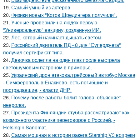
19.
Самый умный из актёров.
20.
Физики новых "Котов Шредингера получили".
21.
Ученые проверили на людях первую
"Универсальную" вакцину, созданную ИИ.
22.
Лес, который начинает дышать светом.
23.
Российский двигатель ПД - 8 для "Суперджета"
получил сертификат типа.
24.
Девочка ослепла на один глаз после выстрела
светошумовым патроном в приморье.
25.
Украинский дрон атаковал рейсовый автобус Москва
- Симферополь в Енакиево, есть погибшие и
пострадавшие, - власти ДНР.
26.
Почему после работы болит голова: объясняет
невролог.
27.
Президента Финляндии стубба рассматривают как
возможного участника переговоров с Россией, -
Helsingin Sanomat.
28.
Самая мощная в истории ракета Starship V3 вопреки