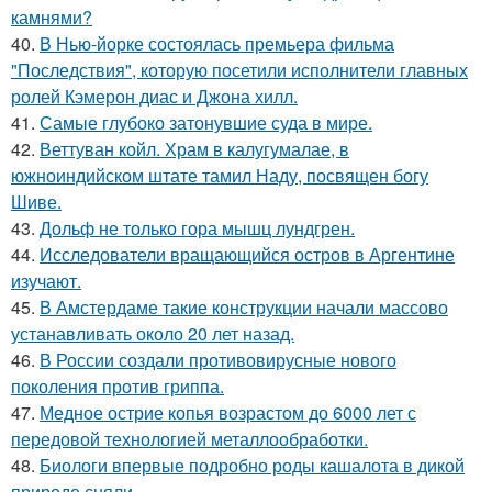
камнями?
40.
В Нью-йорке состоялась премьера фильма
"Последствия", которую посетили исполнители главных
ролей Кэмерон диас и Джона хилл.
41.
Самые глубоко затонувшие суда в мире.
42.
Веттуван койл. Храм в калугумалае, в
южноиндийском штате тамил Наду, посвящен богу
Шиве.
43.
Дольф не только гора мышц лундгрен.
44.
Исследователи вращающийся остров в Аргентине
изучают.
45.
В Амстердаме такие конструкции начали массово
устанавливать около 20 лет назад.
46.
В России создали противовирусные нового
поколения против гриппа.
47.
Медное острие копья возрастом до 6000 лет с
передовой технологией металлообработки.
48.
Биологи впервые подробно роды кашалота в дикой
природе сняли.