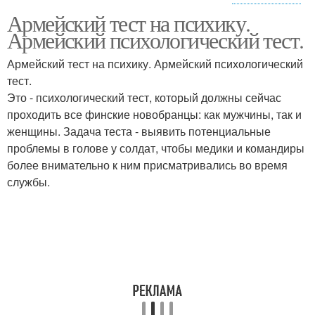
Армейский тест на психику.
Тест на психические
Тесты для детей
Армейский психологический тест.
отклонения
Армейский тест на психику. Армейский психологический
тест.
Это - психологический тест, который должны сейчас
Тест на проблемы
Онлайн тесты
проходить все финские новобранцы: как мужчины, так и
женщины. Задача теста - выявить потенциальные
проблемы в голове у солдат, чтобы медики и командиры
более внимательно к ним присматривались во время
Тест на
Тест на
службы.
предрасположенность
профпригодность
Профессиональный
Медицинский тест
тест