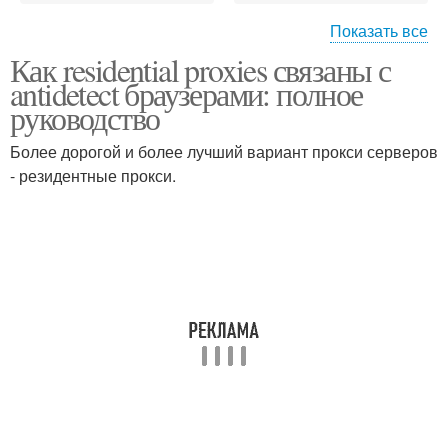
Показать все
Как residential proxies связаны с
Мобильные прокси
Резидентские прокси
antidetect браузерами: полное
руководство
Более дорогой и более лучший вариант прокси серверов
Преимущества перед
- резидентные прокси.
серверными прокси