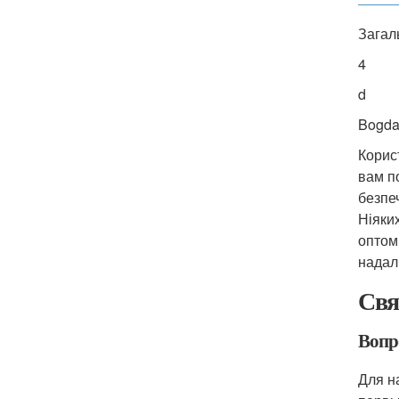
Загал
4
d
Bogd
Корис
вам п
безпеч
Ніяки
оптом
надалі
Свя
Вопро
Для н