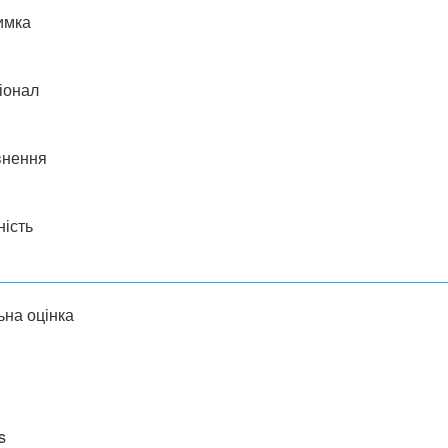
имка
іонал
внення
ність
ьна оцінка
s