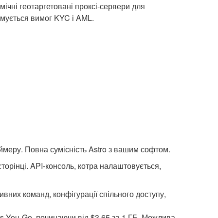
мічні геотаргетовані проксі-сервери для
имується вимог KYC і AML.
таймеру. Повна сумісність Astro з вашим софтом.
орінці. API-консоль, котра налаштовується,
вних команд, конфігурації спільного доступу,
as-You-Go, починаючи від $3,65 за 1 ГБ. Можлива