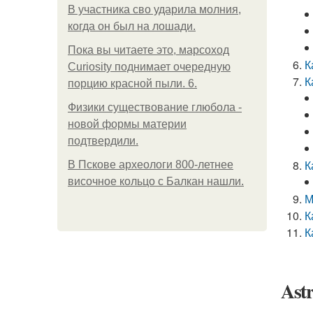
В участника сво ударила молния,
когда он был на лошади.
Пока вы читаете это, марсоход
К
Curiosity поднимает очередную
К
порцию красной пыли. 6.
Физики существование глюбола -
новой формы материи
подтвердили.
К
В Пскове археологи 800-летнее
височное кольцо с Балкан нашли.
М
К
К
Ast