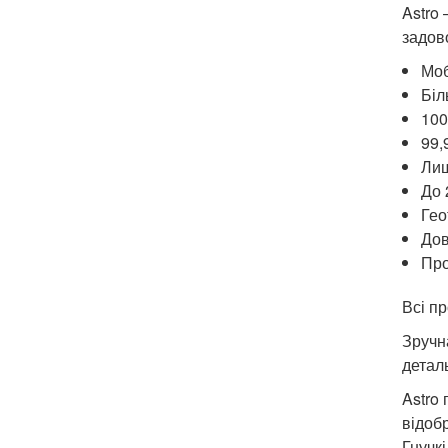
Astro
задов
Моб
Біл
100
99,
Лиш
До 
Гео
Дов
Про
Всі пр
Зручн
детал
Astro
відоб
Гнучк