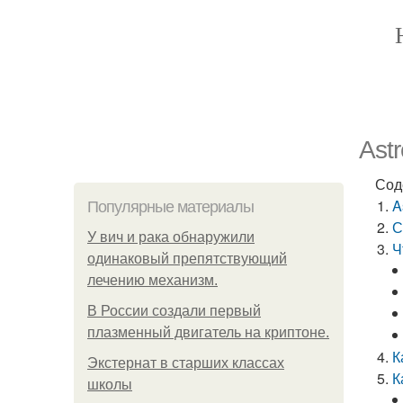
Ast
Сод
A
Популярные материалы
С
У вич и рака обнаружили
Ч
одинаковый препятствующий
лечению механизм.
В России создали первый
плазменный двигатель на криптоне.
К
Экстернат в старших классах
К
школы