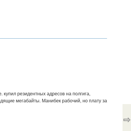
. купил резидентных адресов на полгига,
одящие мегабайты. Манибек рабочий, но плату за
⇨