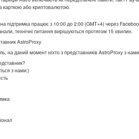
а карткою або криптовалютою.
чна підтримка працює з 10:00 до 2:00 (GMT+4) через Facebook
канали, технічні питання вирішуються протягом 15 хвилин.
тавник AstroProxy
ль, на даний момент ніхто з представників AstroProxy з нами
едставник?
ться з нами:)
ість
имка
іонал