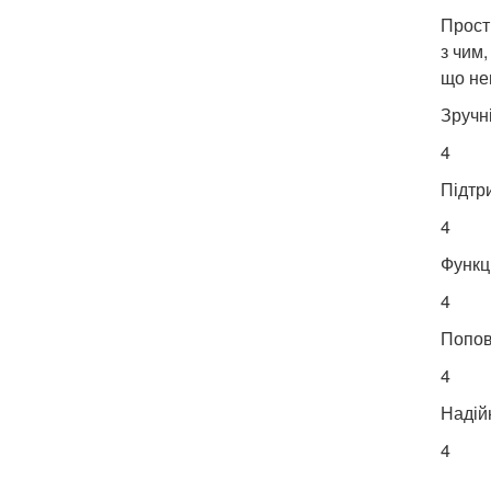
Прост
з чим,
що не
Зручн
4
Підтр
4
Функц
4
Попо
4
Надій
4