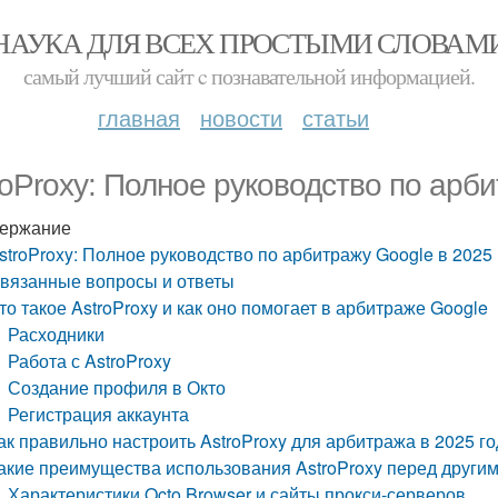
НАУКА ДЛЯ ВСЕХ ПРОСТЫМИ СЛОВАМ
самый лучший сайт c познавательной информацией.
главная
новости
статьи
roProxy: Полное руководство по арби
ержание
stroProxy: Полное руководство по арбитражу Google в 2025 
вязанные вопросы и ответы
то такое AstroProxy и как оно помогает в арбитраже Google
Расходники
Работа с AstroProxy
Создание профиля в Окто
Регистрация аккаунта
ак правильно настроить AstroProxy для арбитража в 2025 го
акие преимущества использования AstroProxy перед другим
Характеристики Octo Browser и сайты прокси-серверов