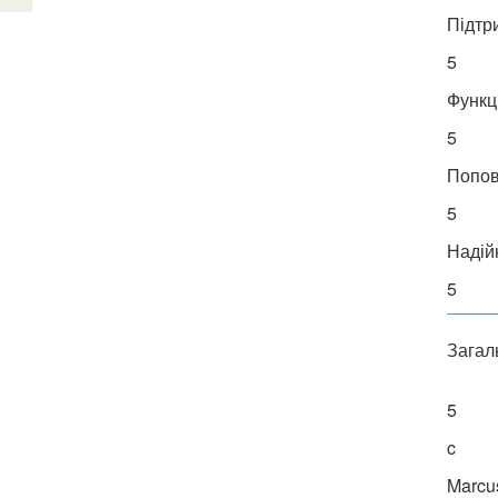
Підтр
5
Функц
5
Попо
5
Надій
5
Загал
5
c
Marcu