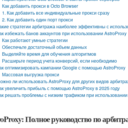
Как добавить прокси в Octo Browser
1. Как добавить все индивидуальные прокси сразу
2. Как добавить один порт прокси
акие стратегии арбитража наиболее эффективны с использ
ак избежать банов аккаунтов при использовании AstroProxy
Как работают умные стратегии
Обеспечьте достаточный объем данных
Выделяйте время для обучения алгоритмов
Расширьте период учета конверсий, если необходимо
ак оптимизировать кампании Google с помощью AstroProxy
Массовая выгрузка прокси
ожно ли использовать AstroProxy для других видов арбитр
ак увеличить прибыль с помощью AstroProxy в 2025 году
ак решать проблемы с низким трафиком при использовании 
roProxy: Полное руководство по арбитра