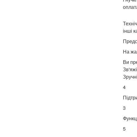
оплат
Техні
інші 
Предс
На жа
Ви пр
Зв'яжі
Зручн
4
Підтр
3
Функц
5