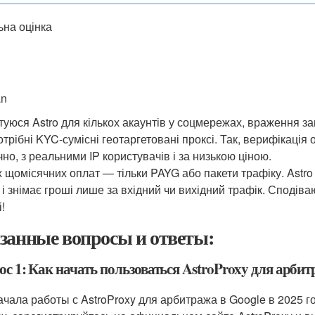
ьна оцінка
an
туюся Astro для кількох акаунтів у соцмережах, враження 
отрібні KYC-сумісні геотаргетовані проксі. Так, верифікаці
но, з реальними IP користувачів і за низькою ціною.
х щомісячних оплат — тільки PAYG або пакети трафіку. Astro
 і знімає гроші лише за вхідний чи вихідний трафік. Сподів
!
занные вопросы и ответы:
с 1: Как начать пользоваться AstroProxy для арбитр
ачала работы с AstroProxy для арбитража в Google в 2025 