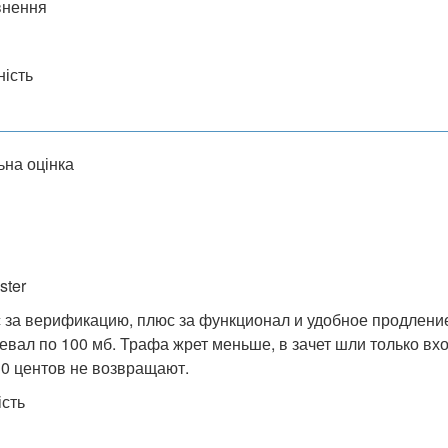
внення
ність
ьна оцінка
ter
 за верификацию, плюс за функционал и удобное продление
евал по 100 мб. Трафа жрет меньше, в зачет шли только вх
30 центов не возвращают.
ість