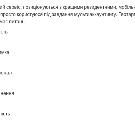
ий сервіс, позиціонуються з кращими резидентними, мобіль
 просто користуюся під завдання мультиаккаунтингу. Геотарг
має питань
ість
имка
іонал
внення
ність