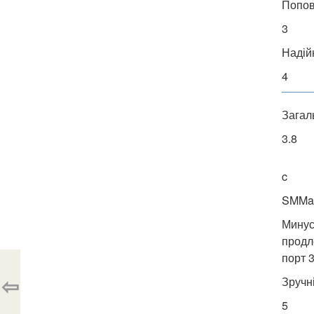
Попо
3
Надій
4
Загал
3.8
c
SMMas
Минус
продл
порт 
⇦
Зручн
5