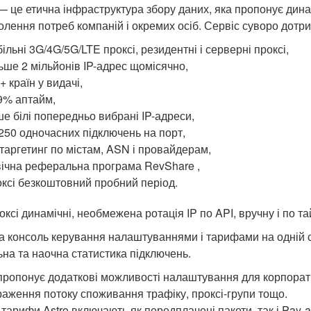
 — це етична інфраструктура збору даних, яка пропонує дина
олення потреб компаній і окремих осіб. Сервіс суворо дотр
ільні 3G/4G/5G/LTE проксі, резидентні і серверні проксі,
ьше 2 мільйонів IP-адрес щомісячно,
+ країн у видачі,
9% аптайм,
е білі попередньо вибрані IP-адреси,
250 одночасних підключень на порт,
таргетинг по містам, ASN і провайдерам,
ічна реферальна програма RevShare ,
ксі безкоштовний пробний період.
оксі динамічні, необмежена ротація IP по API, вручну і по 
а консоль керування налаштуваннями і тарифами на одній ст
ьна та наочна статистика підключень.
 пропонує додаткові можливості налаштування для корпорати
раження потоку споживання трафіку, проксі-групи тощо.
і тарифи Astro включають як передплачені пакети, так і Pay-