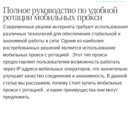
Полное руководство по удобной
Прокси в сравнении
Обычные прокси
ротации мобильных прокси
Современные реалии интернета требуют использования
различных технологий для обеспечения стабильной и
Прокси с антидетект-
анонимной работы в сети. Одним из наиболее
Прокси при ротации
браузерами
востребованных решений является использование
мобильных прокси с ротацией . Этот тип прокси
предоставляет пользователям возможность работать
через IP-адреса мобильных операторов, что значительно
Прокси с антидетект-
Резидентные прокси
улучшает качество соединения и анонимность. В данной
браузером
статье мы расскажем, почему стоит купить мобильные
прокси с ротацией , и какие преимущества они могут
предложить.
Прокси для работы
Прокси с антидетект