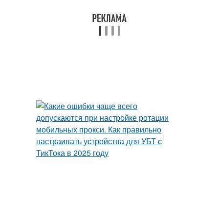
Прокси без антидетект
Серверные прокси
Преимущества перед
Прокси на
серверными прокси
производительность
Прокси в арбитраже
Прокси с оплатой
Прокси для арбитража
Прокси по низкой