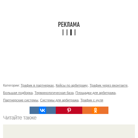
Категории:
Трафик в партнерках
,
Кейсы по арбитражу
,
Трафик через вконтакте
,
Большая подборка
,
Терминологическая база
,
Площадки для арбитража
,
Партнерские системы
,
Системы для арбитража
,
Трафик с нуля
Читайте также