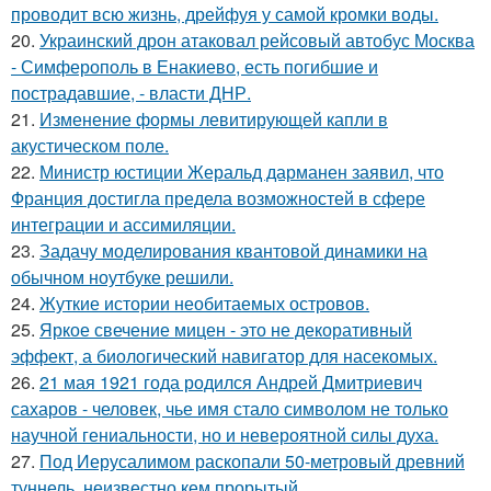
проводит всю жизнь, дрейфуя у самой кромки воды.
20.
Украинский дрон атаковал рейсовый автобус Москва
- Симферополь в Енакиево, есть погибшие и
пострадавшие, - власти ДНР.
21.
Изменение формы левитирующей капли в
акустическом поле.
22.
Министр юстиции Жеральд дарманен заявил, что
Франция достигла предела возможностей в сфере
интеграции и ассимиляции.
23.
Задачу моделирования квантовой динамики на
обычном ноутбуке решили.
24.
Жуткие истории необитаемых островов.
25.
Яркое свечение мицен - это не декоративный
эффект, а биологический навигатор для насекомых.
26.
21 мая 1921 года родился Андрей Дмитриевич
сахаров - человек, чье имя стало символом не только
научной гениальности, но и невероятной силы духа.
27.
Под Иерусалимом раскопали 50-метровый древний
туннель, неизвестно кем прорытый.