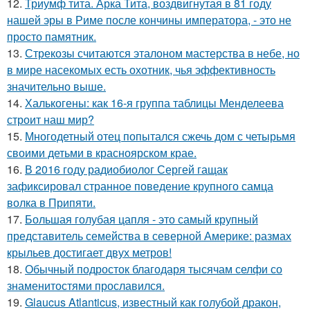
12.
Триумф тита. Арка Тита, воздвигнутая в 81 году
нашей эры в Риме после кончины императора, - это не
просто памятник.
13.
Стрекозы считаются эталоном мастерства в небе, но
в мире насекомых есть охотник, чья эффективность
значительно выше.
14.
Халькогены: как 16-я группа таблицы Менделеева
строит наш мир?
15.
Многодетный отец попытался сжечь дом с четырьмя
своими детьми в красноярском крае.
16.
В 2016 году радиобиолог Сергей гащак
зафиксировал странное поведение крупного самца
волка в Припяти.
17.
Большая голубая цапля - это самый крупный
представитель семейства в северной Америке: размах
крыльев достигает двух метров!
18.
Обычный подросток благодаря тысячам селфи со
знаменитостями прославился.
19.
Glaucus Atlanticus, известный как голубой дракон,