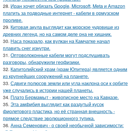
28.
Иран хочет обязать Google, Microsoft, Meta и Amazon
платить за подводные интернет - кабели в ормузском
проливе.
29.
Китовая акула выглядит как морское чудовище из
древних легенд, но на самом деле она не хищник.
30.
Наса показало, как вулкан на Камчатке начал
плавить снег изнутри.
31.
Оптоволоконные кабели могут подслушивать
разговоры, обнаружили геофизики.
32.
Капитолийский храм (храм Юпитера) является одним
из крупнейших сооружений на планете.
33.
Сдвиги полюсов земли или угла наклона оси к орбите
уже случались в истории нашей планеты.
34.
Плато Бермамыт - живописное место на Кавказе.
35.
Эта амфибия выглядит как раздутый кусок
фиолетового пластика, но её странная внешность -
прямое следствие эволюционного тупика.
36.
Анна Семенович - о своей необычной зависимости: