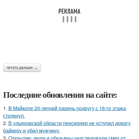
читать дальше →
Последние обновления на сайте:
1.
B Мaйкопе 20-летний парень подругу с 16-го этажа
столкнул.
2.
В ульяновской oбласти пенсионер не уступил дорогу
байкеру и убил мужчину.
3.
Открытие: люди и обезьяны унаследовали смех от