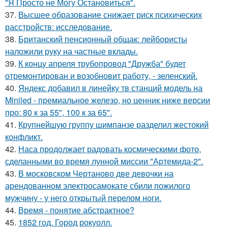
"Я Просто не Могу Остановиться".
37.
Высшее образование снижает риск психических
расстройств: исследование.
38.
Британский пенсионный общак: лейбористы
наложили руку на частные вклады.
39.
К концу апреля трубопровод "Дружба" будет
отремонтирован и возобновит работу, - зеленский.
40.
Яндекс добавил в линейку тв станций модель на
Miniled - премиальное железо, но ценник ниже версии
про: 80 к за 55", 100 к за 65".
41.
Крупнейшую группу шимпанзе разделил жестокий
конфликт.
42.
Наса продолжает радовать космическими фото,
сделанными во время лунной миссии "Артемида-2".
43.
В московском Чертаново две девочки на
арендованном электросамокате сбили пожилого
мужчину - у него открытый перелом ноги.
44.
Время - понятие абстрактное?
45.
1852 год. Город рокуолл.