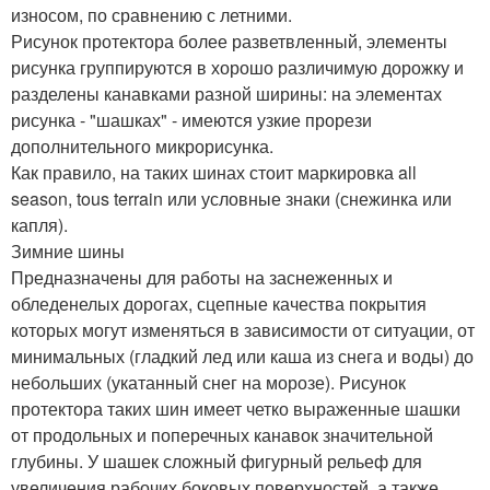
износом, по сравнению с летними.
Рисунок протектора более разветвленный, элементы
рисунка группируются в хорошо различимую дорожку и
разделены канавками разной ширины: на элементах
рисунка - "шашках" - имеются узкие прорези
дополнительного микрорисунка.
Как правило, на таких шинах стоит маркировка all
season, tous terrain или условные знаки (снежинка или
капля).
Зимние шины
Предназначены для работы на заснеженных и
обледенелых дорогах, сцепные качества покрытия
которых могут изменяться в зависимости от ситуации, от
минимальных (гладкий лед или каша из снега и воды) до
небольших (укатанный снег на морозе). Рисунок
протектора таких шин имеет четко выраженные шашки
от продольных и поперечных канавок значительной
глубины. У шашек сложный фигурный рельеф для
увеличения рабочих боковых поверхностей, а также