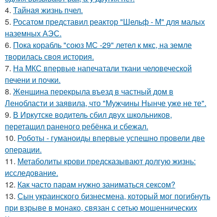
4.
Тайная жизнь пчел.
5.
Росатом представил реактор "Шельф - М" для малых
наземных АЭС.
6.
Пока корабль "союз МС -29" летел к мкс, на земле
творилась своя история.
7.
На МКС впервые напечатали ткани человеческой
печени и почки.
8.
Женщина перекрыла въезд в частный дом в
Ленобласти и заявила, что "Мужчины Нынче уже не те".
9.
В Иркутске водитель сбил двух школьников,
перетащил раненого ребёнка и сбежал.
10.
Роботы - гуманоиды впервые успешно провели две
операции.
11.
Метаболиты крови предсказывают долгую жизнь:
исследование.
12.
Как часто парам нужно заниматься сексом?
13.
Сын украинского бизнесмена, который мог погибнуть
при взрыве в монако, связан с сетью мошеннических