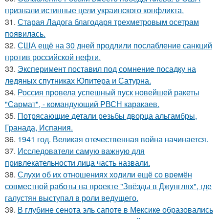
признали истинные цели украинского конфликта.
31.
Старая Ладога благодаря трехметровым осетрам
появилась.
32.
США ещё на 30 дней продлили послабление санкций
против российской нефти.
33.
Эксперимент поставил под сомнение посадку на
ледяных спутниках Юпитера и Сатурна.
34.
Россия провела успешный пуск новейшей ракеты
"Сармат", - командующий РВСН каракаев.
35.
Потрясающие детали резьбы дворца альгамбры,
Гранада, Испания.
36.
1941 год. Великая отечественная война начинается.
37.
Исследователи самую важную для
привлекательности лица часть назвали.
38.
Слухи об их отношениях ходили ещё со времён
совместной работы на проекте "Звёзды в Джунглях", где
галустян выступал в роли ведущего.
39.
В глубине сенота эль сапоте в Мексике образовались