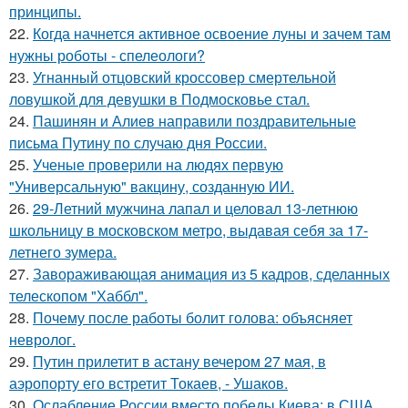
принципы.
22.
Когда начнется активное освоение луны и зачем там
нужны роботы - спелеологи?
23.
Угнанный отцовский кроссовер смертельной
ловушкой для девушки в Подмосковье стал.
24.
Пашинян и Алиев направили поздравительные
письма Путину по случаю дня России.
25.
Ученые проверили на людях первую
"Универсальную" вакцину, созданную ИИ.
26.
29-Летний мужчина лапал и целовал 13-летнюю
школьницу в московском метро, выдавая себя за 17-
летнего зумера.
27.
Завораживающая анимация из 5 кадров, сделанных
телескопом "Хаббл".
28.
Почему после работы болит голова: объясняет
невролог.
29.
Путин прилетит в астану вечером 27 мая, в
аэропорту его встретит Токаев, - Ушаков.
30.
Ослабление России вместо победы Киева: в США