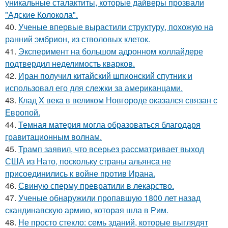
уникальные сталактиты, которые дайверы прозвали
"Адские Колокола".
40.
Ученые впервые вырастили структуру, похожую на
ранний эмбрион, из стволовых клеток.
41.
Эксперимент на большом адронном коллайдере
подтвердил неделимость кварков.
42.
Иран получил китайский шпионский спутник и
использовал его для слежки за американцами.
43.
Клад X века в великом Новгороде оказался связан с
Европой.
44.
Темная материя могла образоваться благодаря
гравитационным волнам.
45.
Трамп заявил, что всерьез рассматривает выход
США из Нато, поскольку страны альянса не
присоединились к войне против Ирана.
46.
Свиную сперму превратили в лекарство.
47.
Ученые обнаружили пропавшую 1800 лет назад
скандинавскую армию, которая шла в Рим.
48.
Не просто стекло: семь зданий, которые выглядят