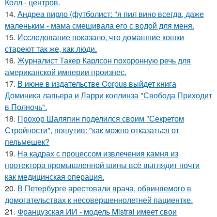
Колл - центров.
14.
Андреа пирло (футболист: "я пил вино всегда, даже
маленьким - мама смешивала его с водой для меня.
15.
Исследование показало, что домашние кошки
стареют так же, как люди.
16.
Журналист Такер Карлсон похоронную речь для
американской империи произнес.
17.
В июне в издательстве Corpus выйдет книга
Доминика лапьера и Ларри коллинза "Свобода Приходит
в Полночь".
18.
Прохор Шаляпин поделился своим "Секретом
Стройности", пошутив: "как можно отказаться от
пельмешек?
19.
На кадрах с процессом извлечения камня из
протектора промышленной шины всё выглядит почти
как медицинская операция.
20.
В Петербурге арестовали врача, обвиняемого в
домогательствах к несовершеннолетней пациентке.
21.
Французская ИИ - модель Mistral имеет свои