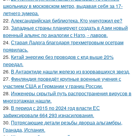
школьницу в московском метро, выдавая себя за 17-
летнего зумера.
22.
Александрийская библиотека. Кто уничтожил ее?
23.
Западные страны планируют создать в Азии новый
военный альянс по аналогии с Нато, - лавров.
24.
Старая Ладога благодаря трехметровым осетрам
появилась.
25.
Китай энергию без проводов с кпд выше 20%
передал.
26.
В Антарктиде нашли железо из взорвавшихся звезд.
27.
Финляндия проведёт крупные военные учения с
участием США и Германии у границ России.
28.
Инженеры скрытый путь распространения вирусов в
многоэтажках нашли.
29.
В период с 2015 по 2024 год власти ЕС
зафиксировали 664 293 изнасилования.
30.
Потрясающие детали резьбы дворца альгамбры,
Гранада, Испания.