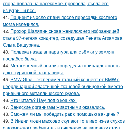
спора попала на насекомое, проросла, съела его
изнутри - и всё.
41.
Пациент из осло от вич после пересадки костного
мозга излечился.
42.
Прохор Шаляпин снова женился: его избранницей
стала 37-летняя кондитер, соведущая Рената Агзамова
Ольга Вашурина.
43.
Полвека назад аппаратура для съёмки у землян
послабее была.
44.
Метагеномный анализ определил принадлежность
днк с туринской плащаницы.
45.
BMW Gina - экспериментальный концепт от BMW с
неординарной эластичной тканевой облицовкой вместо
привычного металлического кузова.
46.
Что читать? Научпоп о кошках!
47.
Вендские организмы животными оказались.
48.
Сможем ли мы победить рак с помощью вакцины?
49.
В Индии люди массово скупают топливо из-за слухов
о возможном дефиците - в очередях на заправку стоят