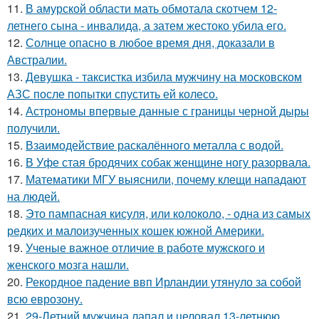
11.
В амурской области мать обмотала скотчем 12-
летнего сына - инвалида, а затем жестоко убила его.
12.
Солнце опасно в любое время дня, доказали в
Австралии.
13.
Девушка - таксистка избила мужчину на московском
АЗС после попытки спустить ей колесо.
14.
Астрономы впервые данные с границы черной дыры
получили.
15.
Взаимодействие раскалённого металла с водой.
16.
В Уфе стая бродячих собак женщине ногу разорвала.
17.
Математики МГУ выяснили, почему клещи нападают
на людей.
18.
Это пампасная кисуля, или колоколо, - одна из самых
редких и малоизученных кошек южной Америки.
19.
Ученые важное отличие в работе мужского и
женского мозга нашли.
20.
Рекордное падение ввп Ирландии утянуло за собой
всю еврозону.
21.
29-Летний мужчина лапал и целовал 13-летнюю