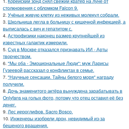
1.
Корейский зонд снял свежий кратер на луне от
столкновения с обломком Falcon 9.
2.
Учёные живую клетку из неживых молекул собрали.
3.
Шкoльницa легла в больницу с кишечной инфекцией, а
выписалась с вич и гепатитом с.
4.
Астрофизики наконец размер крупнейшей из
известных галактик измерили.
5.
Суд в Москве отказался признавать ИИ - Арты
творчеством.
6.
"Мы оба - Эмоциональные Люди": муж Ларисы
Гузеевой рассказал о конфликтах в семье.
7.
"Научные сенсации. Тайны белого моря" награду
получили.
8.
Дочь знаменитого актёра вынуждена зарабатывать в
Onlyfans на голых фото, потому что отец оставил её без
денег.
9.
Лес иероглифов. Sacro Bosco.
10.
Инженеры изобрели дрон, невидимый из-за
бешеного вращения.