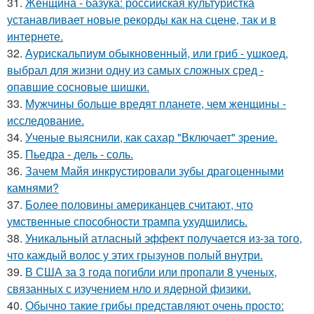
31.
Женщина - базука: российская культуристка
устанавливает новые рекорды как на сцене, так и в
интернете.
32.
Аурискальпиум обыкновенный, или гриб - ушкоед,
выбрал для жизни одну из самых сложных сред -
опавшие сосновые шишки.
33.
Мужчины больше вредят планете, чем женщины -
исследование.
34.
Ученые выяснили, как сахар "Включает" зрение.
35.
Пьедра - дель - соль.
36.
Зачем Майя инкрустировали зубы драгоценными
камнями?
37.
Более половины американцев считают, что
умственные способности трампа ухудшились.
38.
Уникальный атласный эффект получается из-за того,
что каждый волос у этих грызунов полый внутри.
39.
В США за 3 года погибли или пропали 8 ученых,
связанных с изучением нло и ядерной физики.
40.
Обычно такие грибы представляют очень просто: