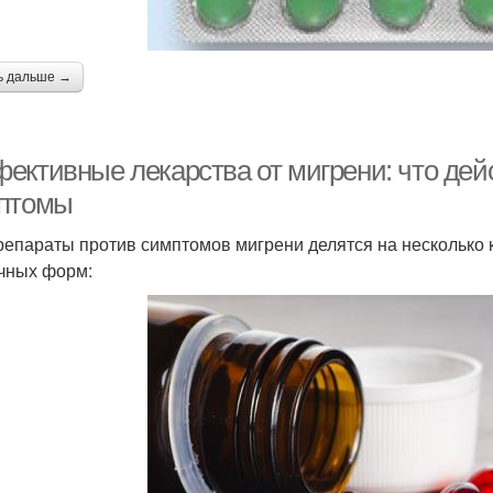
ь дальше →
ективные лекарства от мигрени: что дей
птомы
репараты против симптомов мигрени делятся на несколько 
чных форм: