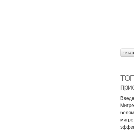
читат
ТОП
при
Введ
Мигре
болям
мигре
эффек