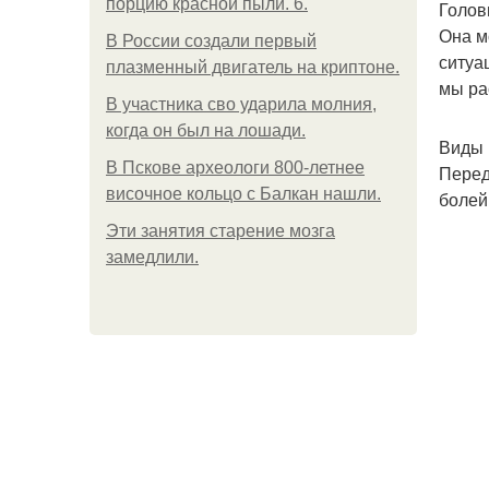
порцию красной пыли. 6.
Голов
Она м
В России создали первый
ситуа
плазменный двигатель на криптоне.
мы ра
В участника сво ударила молния,
когда он был на лошади.
Виды 
В Пскове археологи 800-летнее
Перед
височное кольцо с Балкан нашли.
болей
Эти занятия старение мозга
замедлили.