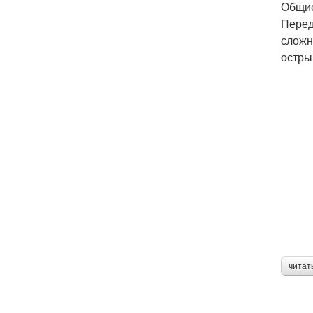
Общие
Перед
сложн
остры
читат