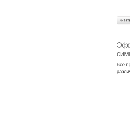
читат
Эфф
сим
Все п
разли