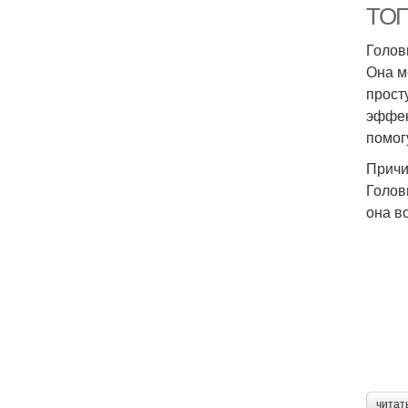
ТОП
Голов
Она м
прост
эффек
помог
Причи
Голов
она в
читат