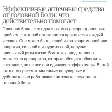
Эффективные аптечные средства
Биологические
Препараты для лечения
от головной боли: что
препараты
действительно помогает
Головная боль – это одна из самых распространенных
проблем, с которой сталкивается практически каждый
Препараты для снятия
Основные препараты
человек. Она может быть легкой и кратковременной или,
напротив, сильной и изнурительной, нарушая
привычный ритм жизни. В аптеках представлено
множество препаратов, которые обещают облегчить
Специфические
Препараты от мигрени
состояние, но не все они одинаково эффективны. В этой
препараты
статье мы рассмотрим самые популярные и
действительно работающие аптечные средства от
головной боли.
Препарат для снятия