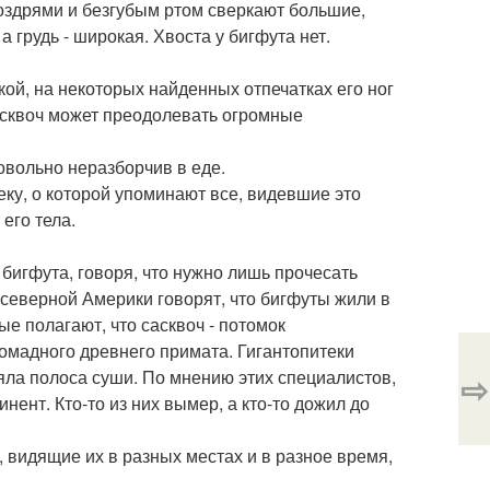
оздрями и безгубым ртом сверкают большие,
 грудь - широкая. Хвоста у бигфута нет.
ской, на некоторых найденных отпечатках его ног
асквоч может преодолевать огромные
овольно неразборчив в еде.
еку, о которой упоминают все, видевшие это
его тела.
бигфута, говоря, что нужно лишь прочесать
 северной Америки говорят, что бигфуты жили в
ые полагают, что сасквоч - потомок
ромадного древнего примата. Гигантопитеки
яла полоса суши. По мнению этих специалистов,
⇨
нент. Кто-то из них вымер, а кто-то дожил до
, видящие их в разных местах и в разное время,