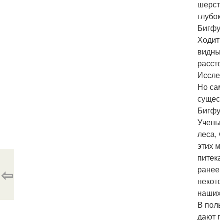
шерст
глубо
Бигфу
Ходит
видны
расст
Иссле
Но са
сущес
Бигфу
Учены
леса,
этих 
питек
ранее
⇦
некот
наших
В пол
дают 