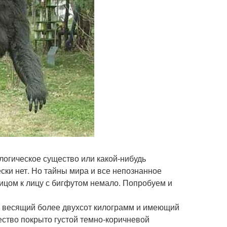
логическое существо или какой-нибудь
ески нет. Но тайны мира и все непознанное
ицом к лицу с бигфутом немало. Попробуем и
в, весящий более двухсот килограмм и имеющий
щество покрыто густой темно-коричневой