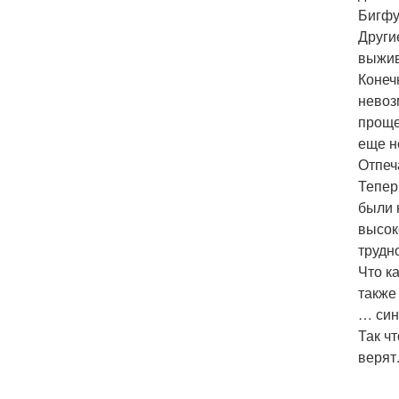
Бигфу
Други
выжив
Конеч
невоз
проще
еще н
Отпеч
Тепер
были 
высок
трудн
Что к
также
… син
Так ч
верят.