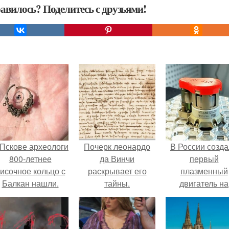
авилось? Поделитесь с друзьями!
 Пскове археологи
Почерк леонардо
В России созд
800-летнее
да Винчи
первый
исочное кольцо с
раскрывает его
плазменный
Балкан нашли.
тайны.
двигатель на
криптоне.