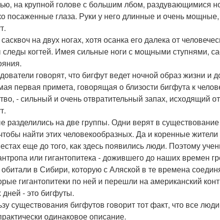
ью, на крупной голове с большим лбом, раздувающимися н
ко посаженные глаза. Руки у него длинные и очень мощные, а
т.
 сасквоч на двух ногах, хотя осанка его далека от человече
 следы когтей. Имея сильные ноги с мощными ступнями, с
ояния.
дователи говорят, что бигфут ведет ночной образ жизни и д
мая первая примета, говорящая о близости бигфута к челов
тво, - сильный и очень отвратительный запах, исходящий от 
т.
е разделились на две группы. Одни верят в существование 
 чтобы найти этих человекообразных. Да и коренные жители
местах еще до того, как здесь появились люди. Поэтому учен
антропа или гигантопитека - дожившего до наших времен г
 обитали в Сибири, которую с Аляской в те времена соедин
орые гигантопитеки по ней и перешли на американский конти
 дней - это бигфуты.
ьзу существования бигфутов говорит тот факт, что все люди
практически одинаковое описание.