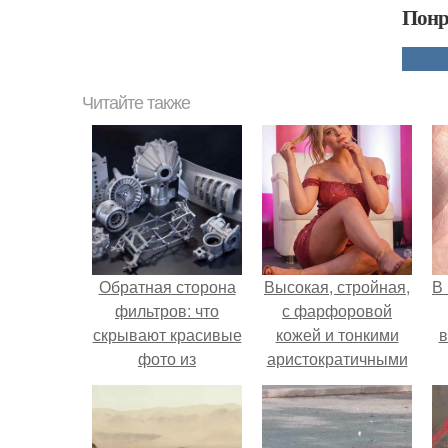
Понр
Читайте также
Обратная сторона
Высокая, стройная,
В
фильтров: что
с фарфоровой
скрывают красивые
кожей и тонкими
в
фото из
аристократичными
путешествий?
чертами, эль
выглядит так, будто
сошла с полотна