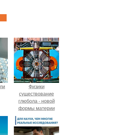
али
Физики
существование
глюбола - новой
формы материи
подтвердили.