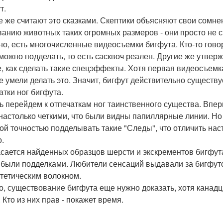
т.
е же считают это сказками. Скептики объясняют свои сомнен
анию животных таких огромных размеров - они просто не с
но, есть многочисленные видеосъемки бигфута. Кто-то гово
можно подделать, то есть сасквоч реален. Другие же утверж
, как сделать такие спецэффекты. Хотя первая видеосъемка
е умели делать это. Значит, бигфут действительно существу
атки ног бигфута.
ь перейдем к отпечаткам ног таинственного существа. Впер
настолько четкими, что были видны папиллярные линии. Но
ой точностью подделывать такие "Следы", что отличить нас
о.
асается найденных образцов шерсти и экскрементов бигфут
 были подделками. Любители сенсаций выдавали за бигфутов
тетическим волокном.
то, существование бигфута еще нужно доказать, хотя канадц
 Кто из них прав - покажет время.