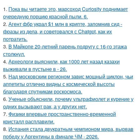
1.
Пока вы читаете это, марсоход Curiosity поднимает
очередную порцию красной пыли. 6.
2.
Агент фбр украл $1 млн в крипте, запомнив сид -
фразы из дела, и советовался с Chatgpt, как их
потратить.
3.
B Мaйкопе 20-летний парень подругу с 16-го этажа
столкнул.
4.
Археологи выяснили, как 1000 лет назад казахи
выживали в пустыне в - 26.
5.
Над московским регионом завис мощный циклон, чьи
аппетиты отлично видны с космической высоты
благодаря спутникам роскосмоса.
6.
Ученые объяснили, почему ультрафиолет и курение у
одних вызывают рак, а у других нет.
7.
Физики впервые пространственно-временной
кристалл расплавили.
8.
Испания стала двукратным чемпионом мира, вырвав
победу у Аргентины в финале ЧМ - 2026.