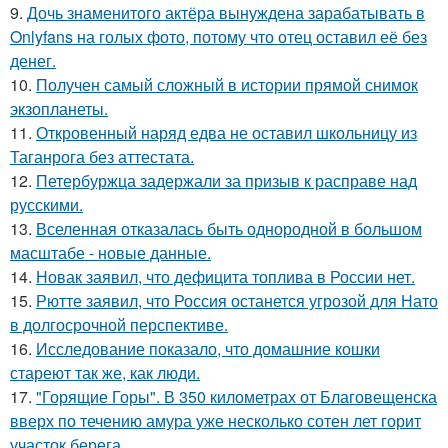
9.
Дочь знаменитого актёра вынуждена зарабатывать в
Onlyfans на голых фото, потому что отец оставил её без
денег.
10.
Получен самый сложный в истории прямой снимок
экзопланеты.
11.
Откровенный наряд едва не оставил школьницу из
Таганрога без аттестата.
12.
Петербуржца задержали за призыв к расправе над
русскими.
13.
Вселенная отказалась быть однородной в большом
масштабе - новые данные.
14.
Новак заявил, что дефицита топлива в России нет.
15.
Рютте заявил, что Россия останется угрозой для Нато
в долгосрочной перспективе.
16.
Исследование показало, что домашние кошки
стареют так же, как люди.
17.
"Горящие Горы". В 350 километрах от Благовещенска
вверх по течению амура уже несколько сотен лет горит
участок берега.