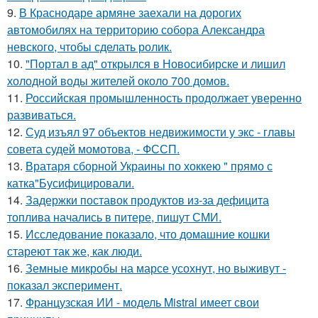
9.
В Краснодаре армяне заехали на дорогих
автомобилях на территорию собора Александра
невского, чтобы сделать ролик.
10.
"Портал в ад" открылся в Новосибирске и лишил
холодной воды жителей около 700 домов.
11.
Российская промышленность продолжает уверенно
развиваться.
12.
Суд изъял 97 объектов недвижимости у экс - главы
совета судей момотова, - ФССП.
13.
Вратаря сборной Украины по хоккею " прямо с
катка"Бусифицировали.
14.
Задержки поставок продуктов из-за дефицита
топлива начались в питере, пишут СМИ.
15.
Исследование показало, что домашние кошки
стареют так же, как люди.
16.
Земные микробы на марсе усохнут, но выживут -
показал эксперимент.
17.
Французская ИИ - модель Mistral имеет свои