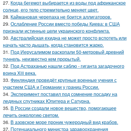
27.
Когда бегемот выбирается из воды под африканское
солнце, его тело стремительно меняет цвет.
28.
Каймановая черепаха не боится аллигаторов.
29.
Ослабление России вместо победы Киева: в США
признали истинные цели украинского конфликта.
30.
Австралийская ехидна не может просто вспотеть или
начать часто дышать, когда становится жарко.
31.
Под Иерусалимом раскопали 50-метровый древний
туннель, неизвестно кем прорытый.
32.
Под Астраханью нашли саблю - гиганта загадочного
воина Xiii века.
33.
Финляндия проведёт крупные военные учения с
участием США и Германии у границ России.
34.
Эксперимент поставил под сомнение посадку на
ледяных спутниках Юпитера и Сатурна.
35.
В России создали новое вещество, помогающее
лечить онкологию светом.
36.
В азовское море проник чужеродный вид крабов.
37.
Потенциального министра здравоохранения