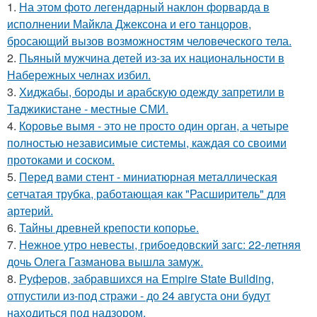
1.
На этом фото легендарный наклон форварда в
исполнении Майкла Джексона и его танцоров,
бросающий вызов возможностям человеческого тела.
2.
Пьяный мужчина детей из-за их национальности в
Набережных челнах избил.
3.
Хиджабы, бороды и арабскую одежду запретили в
Таджикистане - местные СМИ.
4.
Коровье вымя - это не просто один орган, а четыре
полностью независимые системы, каждая со своими
протоками и соском.
5.
Перед вами стент - миниатюрная металлическая
сетчатая трубка, работающая как "Расширитель" для
артерий.
6.
Тайны древней крепости копорье.
7.
Нежное утро невесты, грибоедовский загс: 22-летняя
дочь Олега Газманова вышла замуж.
8.
Руферов, забравшихся на Empire State Building,
отпустили из-под стражи - до 24 августа они будут
находиться под надзором.