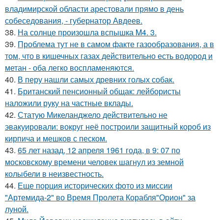
владимирской области арестовали прямо в день
собеседования, - губернатор Авдеев.
38.
На солнце произошла вспышка M4. 3.
39.
Проблема тут не в самом факте газообразования, а в
том, что в кишечных газах действительно есть водород и
метан - оба легко воспламеняются.
40.
В перу нашли самых древних голых собак.
41.
Британский пенсионный общак: лейбористы
наложили руку на частные вклады.
42.
Статую Микеланджело действительно не
эвакуировали: вокруг неё построили защитный короб из
кирпича и мешков с песком.
43.
65 лет назад, 12 апреля 1961 года, в 9: 07 по
московскому времени человек шагнул из земной
колыбели в неизвестность.
44.
Еще порция исторических фото из миссии
"Артемида-2" во Время Пролета Корабля"Орион" за
луной.