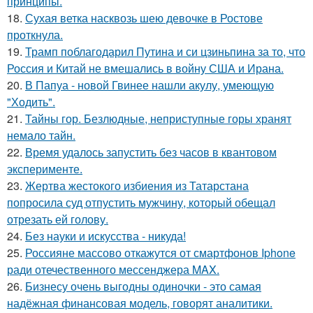
принципы.
18.
Сухая ветка насквозь шею девочке в Ростове
проткнула.
19.
Трамп поблагодарил Путина и си цзиньпина за то, что
Россия и Китай не вмешались в войну США и Ирана.
20.
В Папуа - новой Гвинее нашли акулу, умеющую
"Ходить".
21.
Тайны гор. Безлюдные, неприступные горы хранят
немало тайн.
22.
Время удалось запустить без часов в квантовом
эксперименте.
23.
Жертва жестокого избиения из Татарстана
попросила суд отпустить мужчину, который обещал
отрезать ей голову.
24.
Без науки и искусства - никуда!
25.
Россияне массово откажутся от смартфонов Iphone
ради отечественного мессенджера MAX.
26.
Бизнесу очень выгодны одиночки - это самая
надёжная финансовая модель, говорят аналитики.