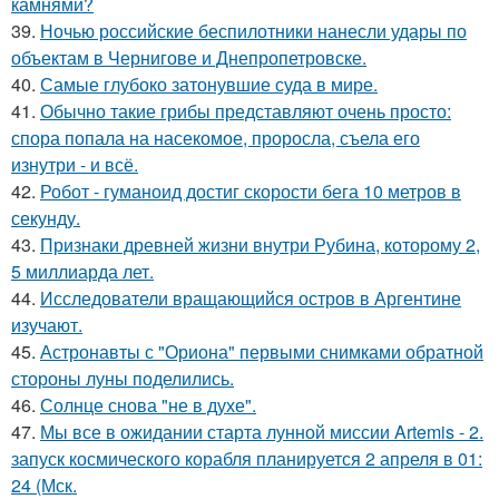
камнями?
39.
Ночью российские беспилотники нанесли удары по
объектам в Чернигове и Днепропетровске.
40.
Самые глубоко затонувшие суда в мире.
41.
Обычно такие грибы представляют очень просто:
спора попала на насекомое, проросла, съела его
изнутри - и всё.
42.
Робот - гуманоид достиг скорости бега 10 метров в
секунду.
43.
Признаки древней жизни внутри Рубина, которому 2,
5 миллиарда лет.
44.
Исследователи вращающийся остров в Аргентине
изучают.
45.
Астронавты с "Ориона" первыми снимками обратной
стороны луны поделились.
46.
Солнце снова "не в духе".
47.
Мы все в ожидании старта лунной миссии Artemis - 2.
запуск космического корабля планируется 2 апреля в 01:
24 (Мск.