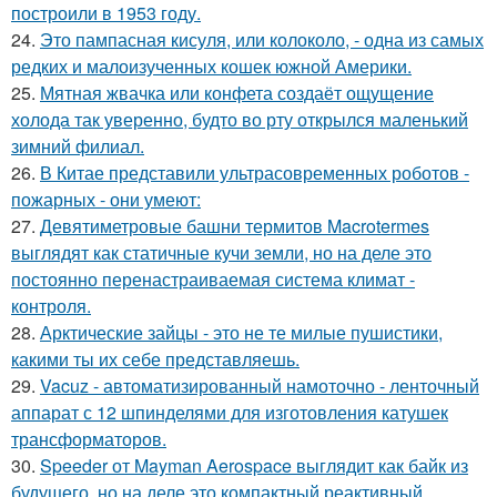
построили в 1953 году.
24.
Это пампасная кисуля, или колоколо, - одна из самых
редких и малоизученных кошек южной Америки.
25.
Мятная жвачка или конфета создаёт ощущение
холода так уверенно, будто во рту открылся маленький
зимний филиал.
26.
В Китае представили ультрасовременных роботов -
пожарных - они умеют:
27.
Девятиметровые башни термитов Macrotermes
выглядят как статичные кучи земли, но на деле это
постоянно перенастраиваемая система климат -
контроля.
28.
Арктические зайцы - это не те милые пушистики,
какими ты их себе представляешь.
29.
Vacuz - автоматизированный намоточно - ленточный
аппарат с 12 шпинделями для изготовления катушек
трансформаторов.
30.
Speeder от Mayman Aerospace выглядит как байк из
будущего, но на деле это компактный реактивный