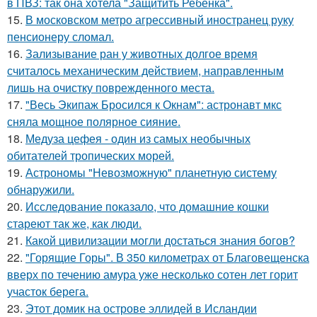
в ПВЗ: так она хотела "Защитить Ребенка".
15.
В московском метро агрессивный иностранец руку
пенсионеру сломал.
16.
Зализывание ран у животных долгое время
считалось механическим действием, направленным
лишь на очистку поврежденного места.
17.
"Весь Экипаж Бросился к Окнам": астронавт мкс
сняла мощное полярное сияние.
18.
Медуза цефея - один из самых необычных
обитателей тропических морей.
19.
Астрономы "Невозможную" планетную систему
обнаружили.
20.
Исследование показало, что домашние кошки
стареют так же, как люди.
21.
Какой цивилизации могли достаться знания богов?
22.
"Горящие Горы". В 350 километрах от Благовещенска
вверх по течению амура уже несколько сотен лет горит
участок берега.
23.
Этот домик на острове эллидей в Исландии