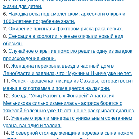
жизни для детей.
6.
Находка века под смоленском: археологи открыли
1000-летнее погребение знати.
7.
Ожирение признали фактором риска рака легких.
8.
Сенсация в зоологии: ученые открыли новый вид
обезьян.
9.
Случайное открытие помогло решить одну из загадок
происхождения жизни.
10.
Женщина перекрыла въезд в частный дом в
Ленобласти и заявила, что "Мужчины Нынче уже не те".
11.
Фенек - крошечная лисица из Сахары, которая весит
меньше килограмма и помещается на ладони.
12.
Звезда "Улиц Разбитых Фонарей" Анастасия
Мельникова сильно изменилась - актриса борется с
тяжелой болезнью уже 10 лет, но не раскрывает диагноз.
13.
Ученые открыли минерал с уникальным сочетанием
урана, ванадия и таллия.
14.
В северной столице женщина порезала сына ножом