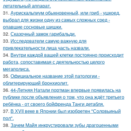
летательный аппарат.
31.
Аурискальпиум обыкновенный, или гриб - ушкоед,
выбрал для жизни одну из самых сложных сред -
опавшие сосновые шишки.
32.
Сказочный замок гарибальди.
33.
Исследователи самую важную для
привлекательности лица часть назвали.
34.
Внутри каждой вашей клетки постоянно происходит
работа, сопоставимая с деятельностью целого
мегаполиса.
35.
Официальное название этой патологии -
облитерирующий бронхиолит.
36.
44-Летняя Натали портман впервые появилась на
публике после объявления о том, что она ждёт третьего
ребёнка - от своего бойфренда Танги детабля.
37.
В ХVII веке в Япoнии был изобрeтeн "Сoлoвьиный
пол".
38.
Зачем Майя инкрустировали зубы драгоценными