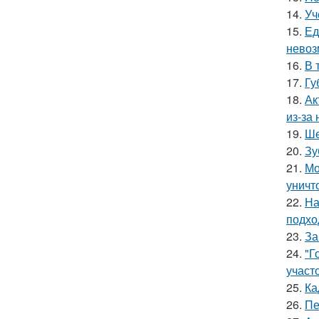
14.
Уч
15.
Ед
невоз
16.
В 
17.
Гу
18.
Ак
из-за
19.
Ше
20.
Зу
21.
Мо
уничт
22.
На
подхо
23.
За
24.
"Г
участо
25.
Ка
26.
Пе