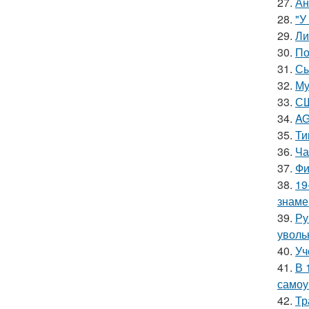
27.
Ан
28.
"У
29.
Ли
30.
По
31.
Сы
32.
Му
33.
СШ
34.
AG
35.
Ти
36.
Ча
37.
Фи
38.
19
знаме
39.
Ру
уволь
40.
Уч
41.
В 
самоу
42.
Тр