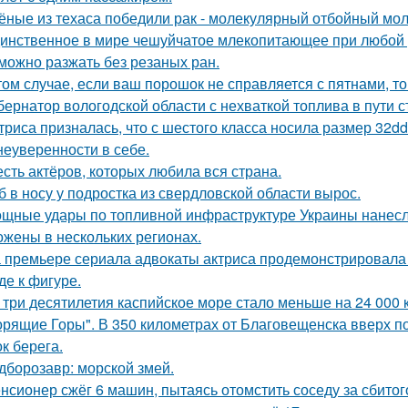
ёные из техаса победили рак - молекулярный отбойный мол
инственное в мире чешуйчатое млекопитающее при любой у
можно разжать без резаных ран.
том случае, если ваш порошок не справляется с пятнами, то
бернатор вологодской области с нехваткой топлива в пути с
триса призналась, что с шестого класса носила размер 32d
 неуверенности в себе.
сть актёров, которых любила вся страна.
б в носу у подростка из свердловской области вырос.
щные удары по топливной инфраструктуре Украины нанесла
ожены в нескольких регионах.
 премьере сериала адвокаты актриса продемонстрировала 
де к фигуре.
 три десятилетия каспийское море стало меньше на 24 000 
орящие Горы". В 350 километрах от Благовещенска вверх по
к берега.
дборозавр: морской змей.
нсионер сжёг 6 машин, пытаясь отомстить соседу за сбитого