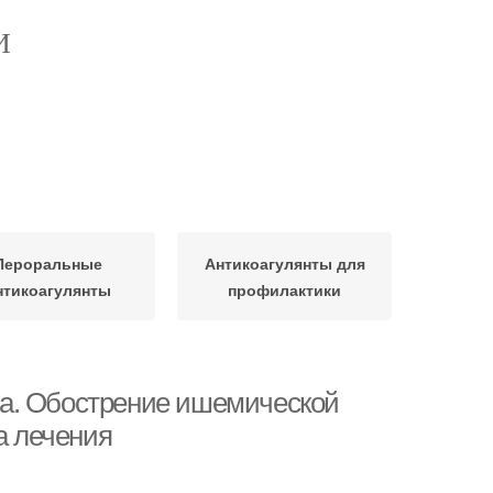
И
Пероральные
Антикоагулянты для
нтикоагулянты
профилактики
а. Обострение ишемической
а лечения