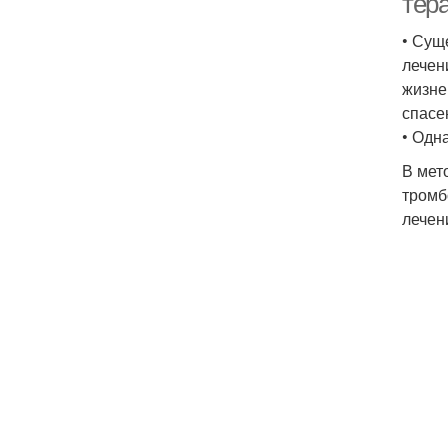
тер
• Сущ
лечен
жизне
спасе
• Одн
В мет
тромб
лечен