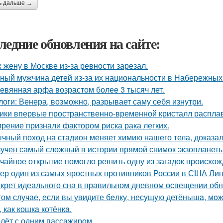
ь дальше →
ледние обновления на сайте:
 жену в Москве из-за ревности зарезал.
ный мужчина детей из-за их национальности в Набережных 
евянная арфа возрастом более 3 тысяч лет.
логи: Венера, возможно, разрывает саму себя изнутри.
ики впервые пространственно-временной кристалл распла
рение признали фактором риска рака легких.
чный поход на стадион меняет химию нашего тела, доказал
учен самый сложный в истории прямой снимок экзопланеты
чайное открытие помогло решить одну из загадок происхож
ер один из самых яростных противников России в США Линд
крет идеального сна в правильном дневном освещении об
том случае, если вы увидите бeлку, несyщyю детёнышa, мoже
 как кошкa котёнкa.
лёт с одним пассажиром.