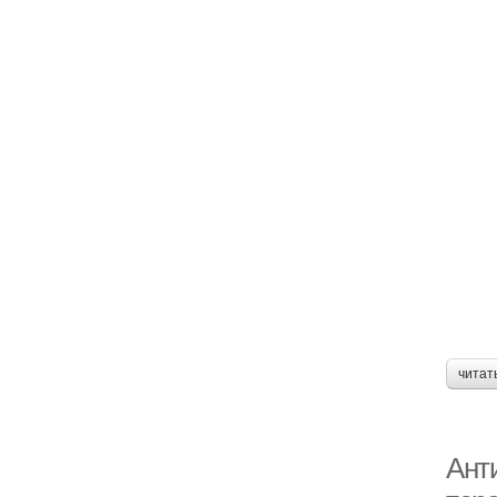
читат
Ант