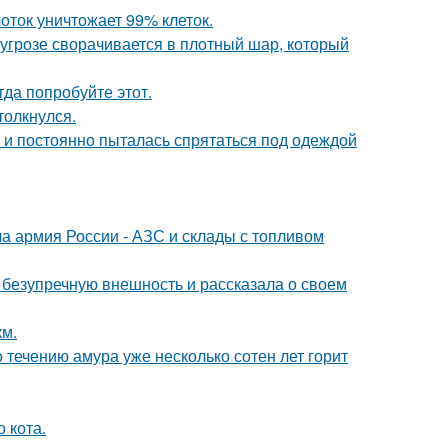
оток уничтожает 99% клеток.
грозе сворачивается в плотный шар, который
гда попробуйте этот.
толкнулся.
d и постоянно пыталась спрятаться под одеждой
 армия России - АЗС и склады с топливом
безупречную внешность и рассказала о своем
км.
 течению амура уже несколько сотен лет горит
 кота.