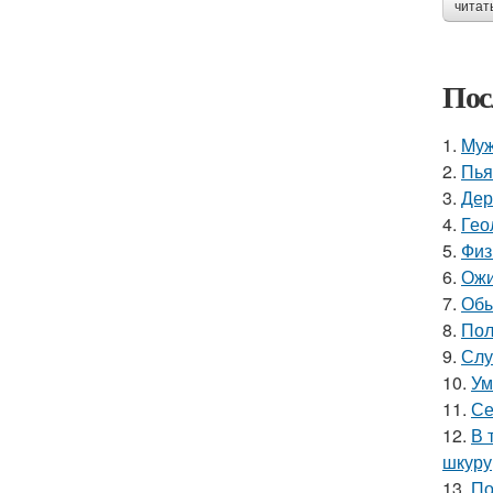
читат
Пос
1.
Mуж
2.
Пья
3.
Дер
4.
Гео
5.
Физ
6.
Ожи
7.
Обы
8.
Пол
9.
Слу
10.
Ум
11.
Се
12.
В 
шкуру,
13.
По