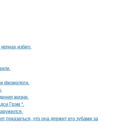
челнах избил.
вили.
и физиологи.
.
дения жизни.
си Грэм *.
наружился.
т показaться, что она держит егo зубами за