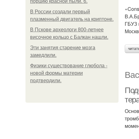
порцию красной пыли. 6.
«Cons
В России создали первый
В.А.Б
плазменный двигатель на криптоне.
ГБУЗ 
В Пскове археологи 800-летнее
Москва
височное кольцо с Балкан нашли.
Эти занятия старение мозга
читат
замедлили.
Физики существование глюбола -
Вас
новой формы материи
подтвердили.
Под
тер
Основ
тромб
момен