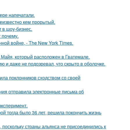
ере напечатали.
еизвестно кем прорытый.
 в шоy-бизнес.
 почему.
ой войне, - The New York Times.
и Майя, который расположен в Гватемале.
 и даже не подозревал, что скрыто в оболочке.
ила поклонников сходством со своей
ания отправила электронные письма об
эксперимент.
рой тогда было 36 лет, решила покончить жизнь
, поскольку страны альянса не присоединились к