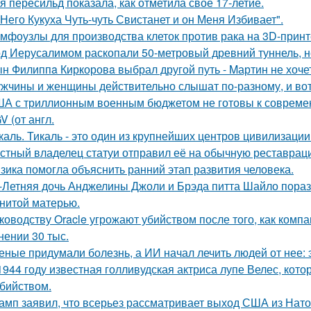
я пересильд показала, как отметила своё 17-летие.
 Него Кукуха Чуть-чуть Свистанет и он Меня Избивает".
мфоузлы для производства клеток против рака на 3D-принт
д Иерусалимом раскопали 50-метровый древний туннель, н
н Филиппa Киркоровa выбрал другой путь - Mартин не хочет
жчины и женщины действительно слышат по-разному, и вот
А с триллионным военным бюджетом не готовы к современн
V (от англ.
каль. Тикаль - это один из крупнейших центров цивилизаци
стный владелец статуи отправил её на обычную реставрацию
зика помогла объяснить ранний этап развития человека.
-Летняя дочь Анджелины Джоли и Брэда питта Шайло пораз
нитой матерью.
ководству Oracle угрожают убийством после того, как комп
нении 30 тыс.
еные придумали болезнь, а ИИ начал лечить людей от нее: 
1944 году известная голливудская актриса лупе Велес, кото
бийством.
амп заявил, что всерьез рассматривает выход США из Нато