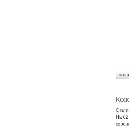
читат
Коро
Стати
На 02
корон