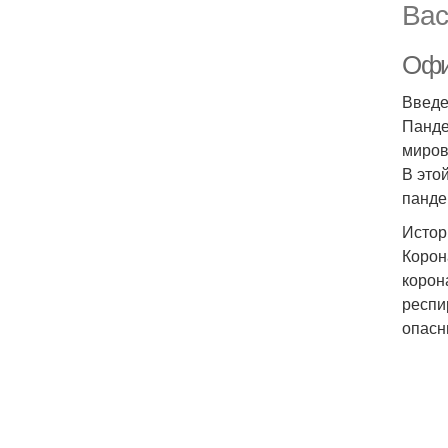
Вас
Офи
Введ
Панде
миров
В это
панде
Истор
Корон
корон
респи
опасн