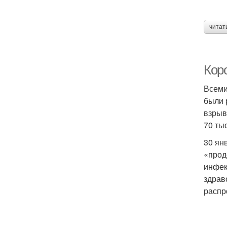
читат
Кор
Всеми
были 
взрыв
70 ты
30 ян
«прод
инфек
здрав
распр