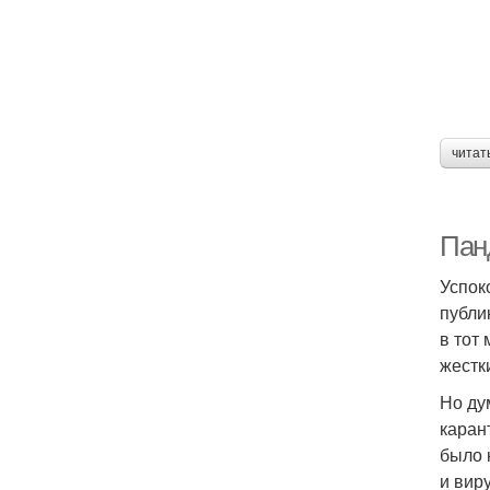
читат
Пан
Успок
публи
в тот
жестк
Но ду
каран
было 
и вир