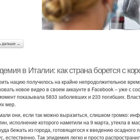
ь дальше →
демия в Италии: как страна борется с ко
оить нацию получилось на крайне непродолжительное время
ковать новое видео в своем аккаунте в Facebook – уже с с
 момент показывала 5833 заболевших и 233 погибших. Влас
их мер.
мали они, если так можно выразиться, слишком громко: ин
тин, исполнение которого наметили на 9 марта, утекла в м
куда бежать из города, готовящегося к введению осадного 
ус, естественно. Так эпидемия легко и просто распространил