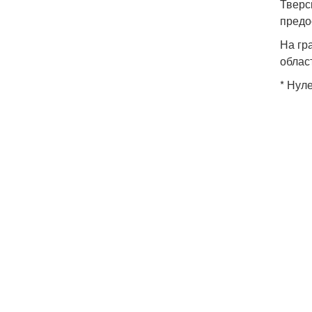
Тверс
предо
На гр
облас
* Нул