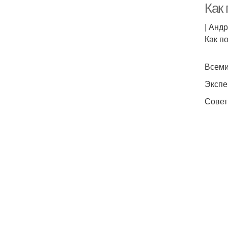
Как
| Анд
Как п
Всеми
Экспе
Совет